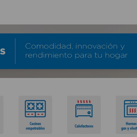
TÉRMINOS MÁS BUSCADOS
1
.
lamparas
2
.
ducha
3
.
silla
4
.
organizador
5
.
lampara
6
.
escritorio
7
.
cerradura
8
.
aspiradora
9
.
lavamanos
10
.
taladro