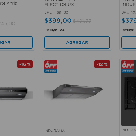
te y fría -
ELECTROLUX
INDU
SKU
:
459432
SKU
:
10
$
399
,
00
$
37
$
491
,
77
245
,
00
Incluye IVA
Incluye
AGREGAR
EGAR
-
16 %
-
12 %
INDUR
INDURAMA
Vista rápida
Vista 