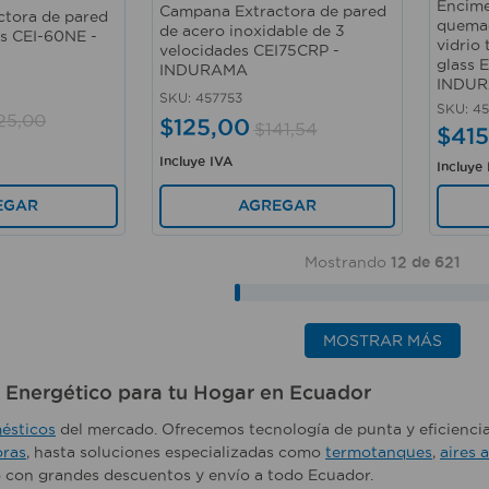
Encime
Campana Extractora de pared
tora de pared
quemad
de acero inoxidable de 3
es CEI-60NE -
vidrio 
velocidades CEI75CRP -
glass 
INDURAMA
INDU
SKU
:
457753
SKU
:
45
25
,
00
$
125
,
00
$
141
,
54
$
415
Incluye IVA
Incluye
AGREGAR
EGAR
Mostrando
12 de 621
MOSTRAR MÁS
o Energético para tu Hogar en Ecuador
ésticos
del mercado. Ofrecemos tecnología de punta y eficienci
oras
, hasta soluciones especializadas como
termotanques
,
aires 
 con grandes descuentos y envío a todo Ecuador.