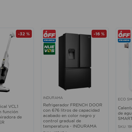
-
32 %
-
16 %
INDURAMA
ECO S
Vista rápida
Vista 
Refrigerador FRENCH DOOR
ical VCL1
Calent
con 676 litros de capacidad
n función
de agu
acabado en color negro y
piradora de
SMAR
control gradual de
ER
temperatura - INDURAMA
SKU
:
1