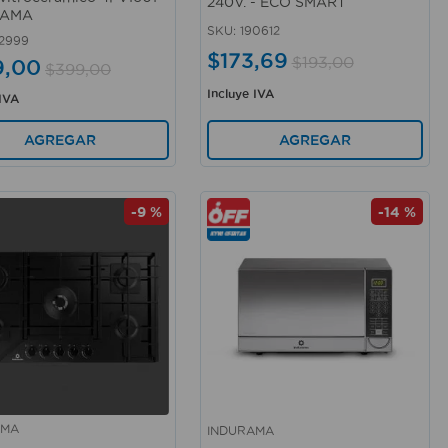
240V. - ECO SMART
RAMA
SKU
:
190612
2999
$
173
,
69
$
193
,
00
9
,
00
$
399
,
00
Incluye IVA
 IVA
AGREGAR
AGREGAR
-
9 %
-
14 %
AMA
INDURAMA
rápida
Vista rápida