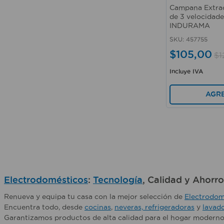
360 lts
Campana Extrac
de 3 velocidad
669 lts
INDURAMA
SKU
:
457755
$
105
,
00
$
1
Incluye IVA
AGR
Electrodomésticos
:
Tecnología
, Calidad y Ahorr
Renueva y equipa tu casa con la mejor selección de
Electrodom
Encuentra todo, desde
cocinas
,
neveras, refrigeradoras
y
lavad
Garantizamos productos de alta calidad para el hogar moderno