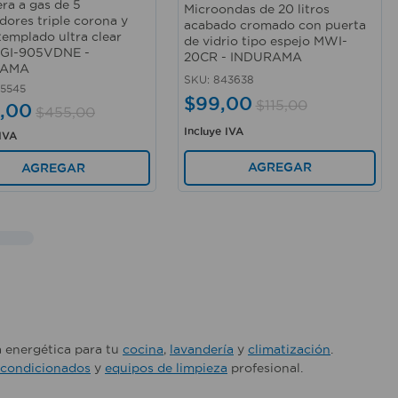
ra a gas de 5
Microondas de 20 litros
ores triple corona y
acabado cromado con puerta
templado ultra clear
de vidrio tipo espejo MWI-
EGI-905VDNE -
20CR - INDURAMA
RAMA
SKU
:
843638
5545
$
99
,
00
$
115
,
00
,
00
$
455
,
00
Incluye IVA
 IVA
AGREGAR
AGREGAR
a energética para tu
cocina
,
lavandería
y
climatización
.
acondicionados
y
equipos de limpieza
profesional.