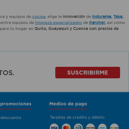
nca y equipos de
cocina
, elige la
innovación
de
Indurama
,
Teka
,
entra equipos de
limpieza especializados
de
Karcher
,
así como
para tu hogar en
Quito, Guayaquil y Cuenca con precios de
TOS.
SUSCRIBIRME
 promociones
Medios de pago
Tarjetas de crédito y débito
 descuento