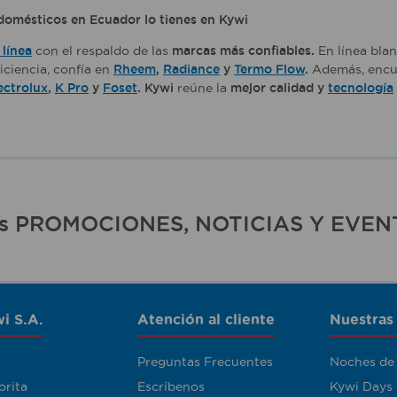
domésticos en Ecuador lo tienes en Kywi
línea
con el respaldo de las
marcas más confiables.
En línea bla
iciencia, confía en
Rheem
,
Radiance
y
Termo Flow
.
Además, encu
ectrolux
,
K Pro
y
Foset
. Kywi
reúne la
mejor calidad y
tecnología
ras PROMOCIONES, NOTICIAS Y EVEN
i S.A.
Atención al cliente
Nuestras
Preguntas Frecuentes
Noches de
orita
Escríbenos
Kywi Days