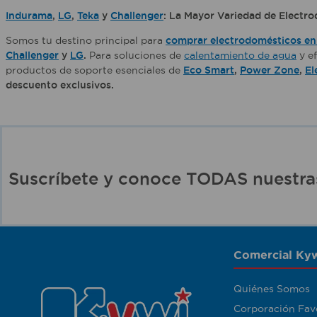
Indurama
,
LG
,
Teka
y
Challenger
: La Mayor Variedad de Electro
Somos tu destino principal para
comprar electrodomésticos en 
Challenger
y
LG
.
Para soluciones de
calentamiento de agua
y ef
productos de soporte esenciales de
Eco Smart
,
Power Zone
,
El
descuento exclusivos.
Suscríbete y conoce TODAS nuest
Comercial Kyw
Quiénes Somos
Corporación Fav