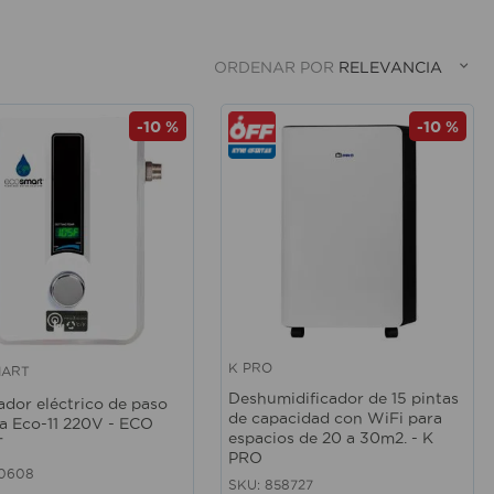
ORDENAR POR
RELEVANCIA
-
10 %
-
10 %
K PRO
MART
rápida
Vista rápida
Deshumidificador de 15 pintas
ador eléctrico de paso
de capacidad con WiFi para
a Eco-11 220V - ECO
espacios de 20 a 30m2. - K
T
PRO
90608
SKU
:
858727