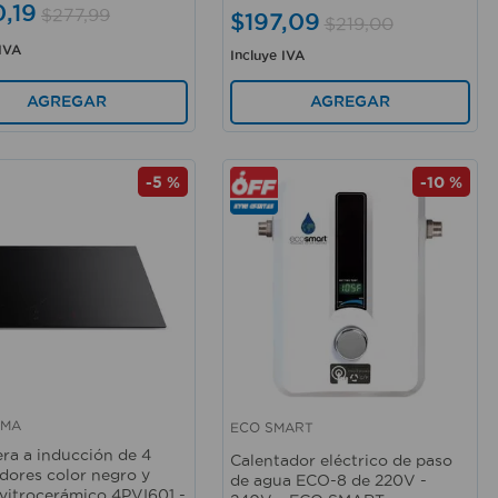
0
,
19
$
277
,
99
$
197
,
09
$
219
,
00
 IVA
Incluye IVA
AGREGAR
AGREGAR
-
5 %
-
10 %
AMA
ECO SMART
rápida
Vista rápida
ra a inducción de 4
Calentador eléctrico de paso
ores color negro y
de agua ECO-8 de 220V -
 vitrocerámico 4PVI601 -