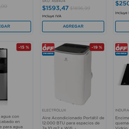
SKU
:
459404
$
25
,
00
$
1593
,
47
$
1896
,
99
Incluye
Incluye IVA
EGAR
AGREGAR
-
15 %
-
19 %
ELECTROLUX
INDUR
Vista rápida
Vista 
 agua con
Aire Acondicionado Portátil de
Encime
acabado en
12.000 BTU para espacios de
quemad
e para agua
7a 10 m2 + Wifi. -
Vidrio