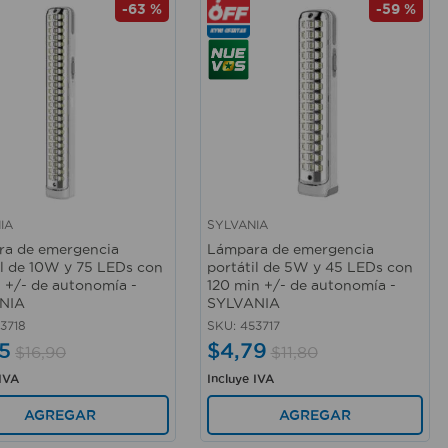
-
63 %
-
59 %
IA
SYLVANIA
rápida
Vista rápida
a de emergencia
Lámpara de emergencia
il de 10W y 75 LEDs con
portátil de 5W y 45 LEDs con
 +/- de autonomía -
120 min +/- de autonomía -
NIA
SYLVANIA
3718
SKU
:
453717
5
$
4
,
79
$
16
,
90
$
11
,
80
 IVA
Incluye IVA
AGREGAR
AGREGAR