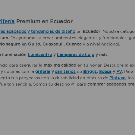
ifería
Premium en Ecuador
es acabados y tendencias de diseño
en
Ecuador
. Nuestra catego
ium.
Te ayudamos a crear ambientes elegantes y funcionales, g
vío seguro
en
Quito, Guayaquil, Cuenca
y a nivel nacional.
 iluminación
Lumicentro
y
Lámparas de Lujo
y más
ndo para asegurar la
máxima calidad
en tu hogar. Descubre la e
y cocinas con la
grifería
y
sanitarios
de
Briggs
,
Edesa
y
FV
.
Para 
ta tus proyectos con la durabilidad en pintura de
Pintuco
, lo
ue tan sencilla. Somos tu destino #1 para
comprar acabados pre