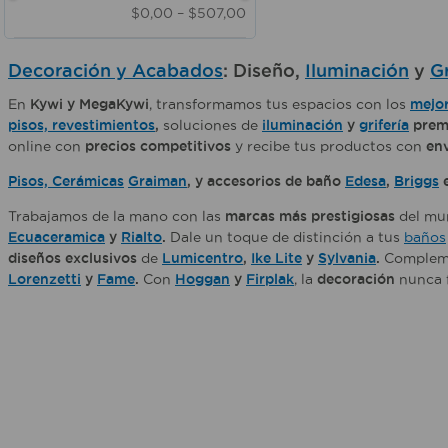
500 ml
$0,00
–
$507,00
LLAVE CAMPANOLA PARA BAÑO
3,7V
1 l
LLAVE PARA LAVAMANOS BAÑO
125V
5 kg
120V
Decoración y Acabados
: Diseño,
Iluminación
y
Gr
280 ml
4,5 V
1 lt
En
Kywi y MegaKywi
, transformamos tus espacios con los
mejor
440 ml
pisos, revestimientos
,
soluciones de
iluminación
y
grifería
prem
395 ml
online con
precios competitivos
y recibe tus productos con
en
Pisos, Cerámicas
Graiman
, y accesorios de baño
Edesa
,
Briggs
e
Trabajamos de la mano con las
marcas más prestigiosas
del mu
Ecuaceramica
y
Rialto
.
Dale un toque de distinción a tus
baños
diseños exclusivos
de
Lumicentro
,
Ike Lite
y
Sylvania
.
Complemen
Lorenzetti
y
Fame
.
Con
Hoggan
y
Firplak
, la
decoración
nunca f