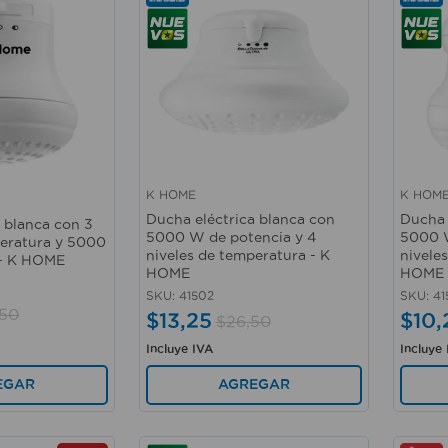
K HOME
K HOM
Vista rápida
Vista 
Ducha eléctrica blanca con
Ducha 
 blanca con 3
5000 W de potencia y 4
5000 W
peratura y 5000
niveles de temperatura - K
nivele
 - K HOME
HOME
HOME
SKU
:
41502
SKU
:
41
50
$
13
,
25
$
10
,
$
26
,
50
Incluye IVA
Incluye
EGAR
AGREGAR