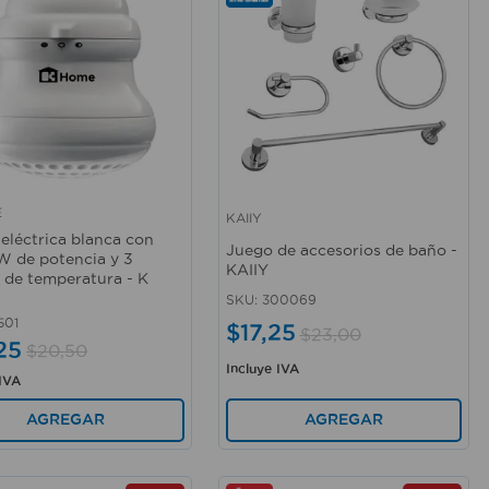
E
KAIIY
rápida
Vista rápida
eléctrica blanca con
Juego de accesorios de baño -
 de potencia y 3
KAIIY
s de temperatura - K
SKU
:
300069
501
$
17
,
25
$
23
,
00
25
$
20
,
50
Incluye IVA
 IVA
AGREGAR
AGREGAR