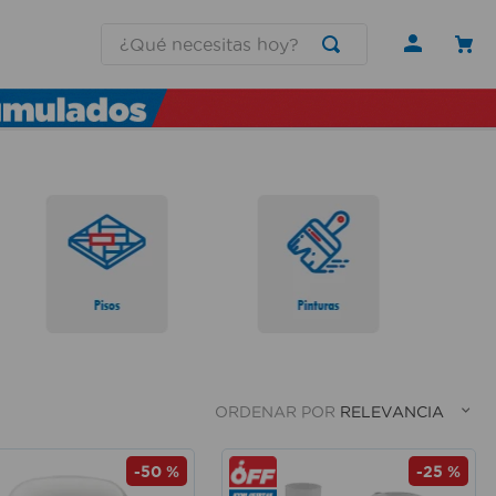
¿Qué necesitas hoy?
ORDENAR POR
RELEVANCIA
-
50 %
-
25 %