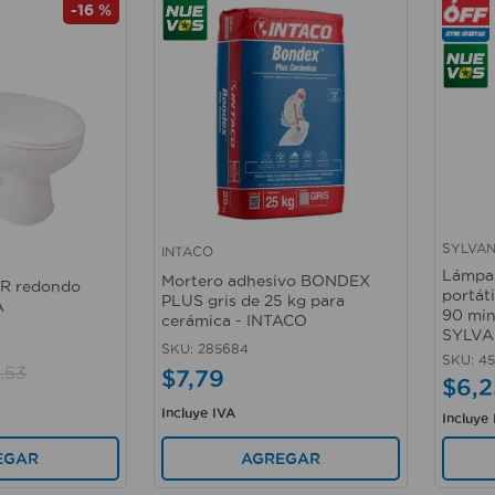
-
16 %
SYLVAN
INTACO
Vista rápida
Vista 
Lámpar
Mortero adhesivo BONDEX
R redondo
portát
PLUS gris de 25 kg para
A
90 min
cerámica - INTACO
SYLVA
SKU
:
285684
SKU
:
45
,
53
$
7
,
79
$
6
,
2
Incluye IVA
Incluye
AGREGAR
EGAR