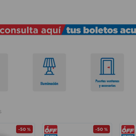
TÉRMINOS MÁS BUSCADOS
1
.
lamparas
2
.
ducha
3
.
silla
4
.
organizador
5
.
lampara
6
.
escritorio
7
.
cerradura
8
.
aspiradora
S
9
.
lavamanos
10
.
taladro
-
50 %
-
50 %