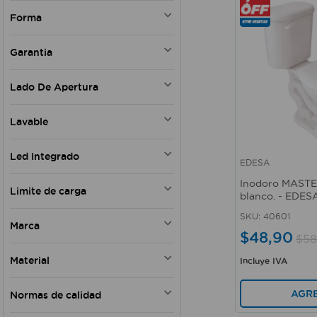
Si
Black
Solar
Forma
No
Pilas AAA
Alta
Redondo
1200 Wh / día
Garantia
Ovalado
2400 Wh / día
Cuadrado
Si
Pilas AA
Lado De Apertura
Aro
Rectangular
Izquierda
Canasta
Lavable
Derecha
Mini ducha
Izquierda - Derecha
Si
Flapper
Led Integrado
Derecha - Izquierda
No
EDESA
Palmera
Vista rápida
Arriba
Si
Gota
Inodoro MASTE
Bilateral
Limite de carga
No
blanco. - EDES
Central
900 g
SKU
:
40601
Marca
$
48
,
90
$
58
FV
Material
Incluye IVA
LUMICENTRO
IKE LITE
Plástico
AGR
Normas de calidad
EDESA
ABS
CONDOR
Acero