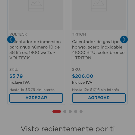
VOLTECK
TRITON
Calentador de inmersión
Calentador de gas tipo
para agua número 10 de
hongo, acero inoxidable,
38 litros, 1900 watts -
41000 BTU, color bronce
VOLTECK
- TRITON
SKU
:
SKU
:
$
3
,
79
$
206
,
00
Incluye IVA
Incluye IVA
Hasta
1
x
$
3
,
79
sin interés
Hasta
12
x
$
17
,
16
sin interés
AGREGAR
AGREGAR
Visto recientemente por ti