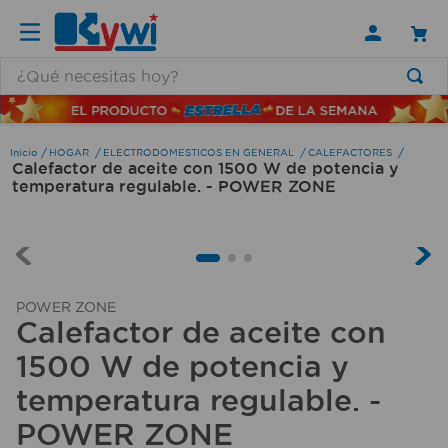
¿Qué necesitas hoy?
TÉRMINOS MÁS BUSCADOS
1
.
lamparas
HOGAR
ELECTRODOMESTICOS EN GENERAL
CALEFACTORES
Calefactor de aceite con 1500 W de potencia y
2
.
ducha
temperatura regulable. - POWER ZONE
3
.
silla
4
.
lampara
5
.
organizador
POWER ZONE
6
.
escritorio
Calefactor de aceite con
7
.
cerradura
1500 W de potencia y
8
.
aspiradora
temperatura regulable. -
POWER ZONE
9
.
fregadero