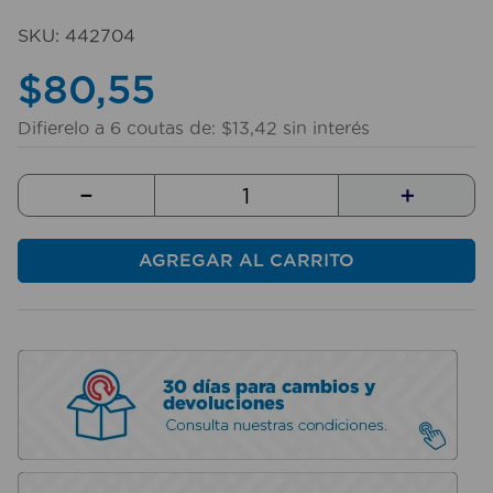
10
.
taladro
SKU
:
442704
$
80
,
55
Difierelo a
6
coutas de:
$
13
,
42
sin interés
－
＋
AGREGAR AL CARRITO