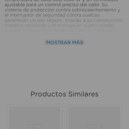
ajustable para un control preciso del calor. Su
sistema de protección contra sobrecalentamiento y
el interruptor de seguridad contra vuelcos
garantizan un uso seguro. Gracias a su construcción
metálica resistente y el montaje en cuatro ruedas,
puedes moverlo fácilmente por toda la habitación.
Además, cuenta con un práctico envoltorio de cable
frontal para un almacenamiento ordenado. Perfecto
MOSTRAR MÁS
para espacios grandes, este calefactor es ideal para
mantener la calidez durante todo el invierno.
Medidas del producto (Alt+Anch+Prof): 65 x 27 x
34,5 cm POWER ZONE
Productos Similares