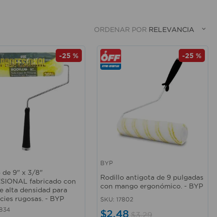
ORDENAR POR
RELEVANCIA
-
25 %
-
25 %
BYP
rápida
Vista rápida
 de 9" x 3/8"
Rodillo antigota de 9 pulgadas
SIONAL fabricado con
con mango ergonómico. - BYP
de alta densidad para
icies rugosas. - BYP
SKU
:
17802
834
$
2
,
48
$
3
,
29