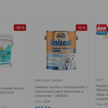
-
15 %
-
11 %
BYP
PINTURAS UNIDAS
Vista rápida
Vista 
Rodillo
Sellador acrílico antibacterial y
incelada blanco
PROFE
antihongos para exteriores e
 PINTUCO
felpa 
interiores - UNIDAS
superf
SKU
:
16381
SKU
:
10
,
84