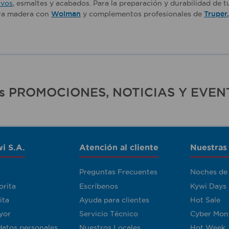
ivos
, esmaltes y acabados. Para la preparación y durabilidad de 
ara madera con
Wolman
y complementos profesionales de
Truper
ras PROMOCIONES, NOTICIAS Y EVEN
i S.A.
Atención al cliente
Nuestras
Preguntas Frecuentes
Noches de
orita
Escríbenos
Kywi Days
ita
Ayuda para clientes
Hot Sale
yor
Servicio Técnico
Cyber Mon
datos personales
Nuestros Locales
Hot Week