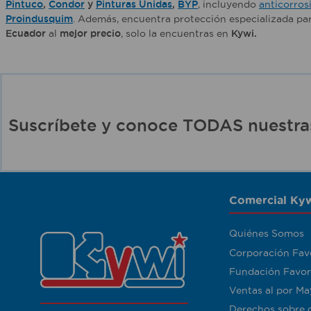
Pintuco
,
Condor
y
Pinturas Unidas
,
BYP
, incluyendo
anticorros
Proindusquim
. Además, encuentra protección especializada p
Ecuador
al
mejor precio
, solo la encuentras en
Kywi.
Suscríbete y conoce TODAS nuest
Comercial Kyw
Quiénes Somos
Corporación Fav
Fundación Favor
Ventas al por Ma
Derechos sobre 