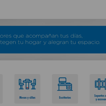
TÉRMINOS MÁS BUSCADOS
1
.
lamparas
2
.
ducha
3
.
silla
4
.
lampara
5
.
escritorio
6
.
organizador
7
.
aspiradora
8
.
cerradura
9
.
taladro
10
.
sillas