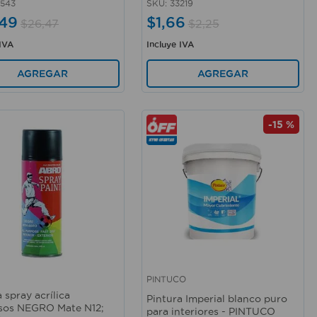
543
SKU
:
33219
49
$
1
,
66
$
26
,
47
$
2
,
25
 IVA
Incluye IVA
AGREGAR
AGREGAR
-
15 %
PINTUCO
rápida
Vista rápida
 spray acrílica
Pintura Imperial blanco puro
sos NEGRO Mate N12;
para interiores - PINTUCO