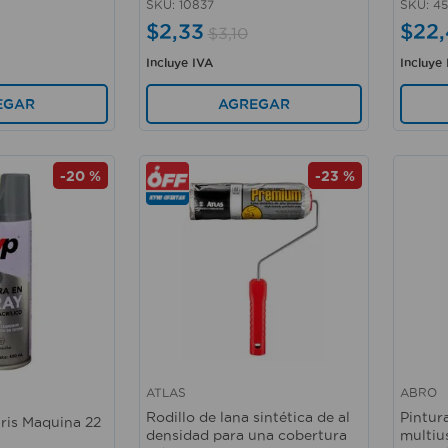
SKU
:
10837
SKU
:
45
$
2
,
33
$
22
,
$
3
,
10
Incluye IVA
Incluye
AGREGAR
EGAR
-
20 %
-
23 %
ATLAS
ABRO
Vista rápida
Vista 
Rodillo de lana sintética de al
Pintura
ris Maquina 22
densidad para una cobertura
multiu