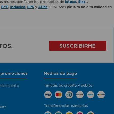
tus muros, confía en los productos de
Intaco
,
Sika
y
,
BYP
,
Indualca
,
EPS
y
Atlas
.
Si buscas
pintura de alta calidad en
TOS.
SUSCRIBIRME
 promociones
Medios de pago
Tarjetas de crédito y débito
 descuento
Transferencias bancarias
day