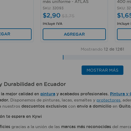
más uniforme - ATLAS
400 m
SKU
:
32093
SKU
:
32
$
2
,
90
$
1
,
6
$
3
,
75
Incluye IVA
Incluye
EGAR
AGREGAR
Mostrando
12 de 1261
MOSTRAR MÁS
 y Durabilidad en Ecuador
n
la mejor calidad en
pintura
y acabados profesionales.
Pintura y
ador.
Disponemos de pinturas, lacas, esmaltes y
protectores
, ad
a nuestros
descuentos exclusivos
con
envío a domicilio
en
Quito,
ión te espera en Kywi
ficies
gracias a la unión de las
marcas más reconocidas
del merca