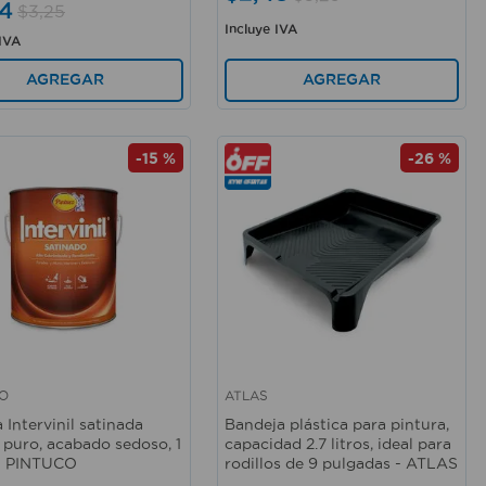
4
$
3
,
25
Incluye IVA
 IVA
AGREGAR
AGREGAR
-
15 %
-
26 %
O
ATLAS
rápida
Vista rápida
 Intervinil satinada
Bandeja plástica para pintura,
 puro, acabado sedoso, 1
capacidad 2.7 litros, ideal para
- PINTUCO
rodillos de 9 pulgadas - ATLAS