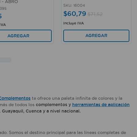
l - ABRO
SKU
:
16004
395
$
60
,
79
$
71
,
52
5
Incluye IVA
 IVA
AGREGAR
AGREGAR
 Complementos
te ofrece una paleta infinita de colores y la
emás de todos los
complementos y
herramientas de aplicación
 Guayaquil, Cuenca y a nivel nacional.
do. Somos el destino principal para las líneas completas de