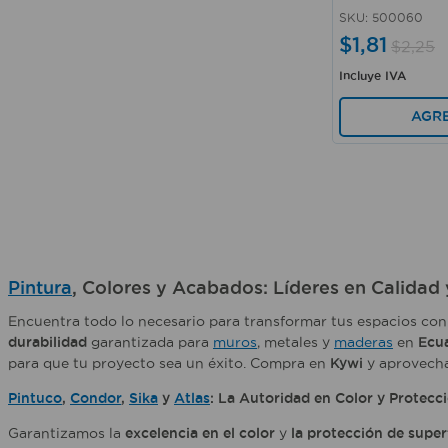
SKU
:
500060
$
1
,
81
$
2
,
25
Incluye IVA
AGR
Pintura
, Colores y Acabados: Líderes en Calidad
Encuentra todo lo necesario para transformar tus espacios co
durabilidad
garantizada para
muros
, metales y
maderas
en
Ecu
para que tu proyecto sea un éxito. Compra en
Kywi
y aprovech
Pintuco
,
Condor
,
Sika
y
Atlas
: La Autoridad en Color y Protecc
Garantizamos la
excelencia en el color
y
la protección de super