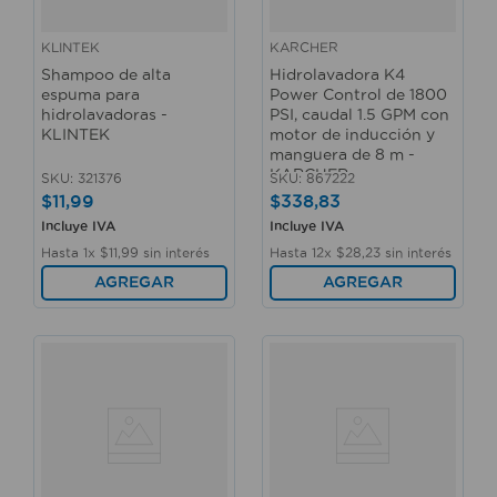
KLINTEK
KARCHER
Shampoo de alta
Hidrolavadora K4
espuma para
Power Control de 1800
hidrolavadoras -
PSI, caudal 1.5 GPM con
KLINTEK
motor de inducción y
manguera de 8 m -
KARCHER
SKU
:
321376
SKU
:
867222
$
11
,
99
$
338
,
83
Incluye IVA
Incluye IVA
Hasta
1
x
$
11
,
99
sin interés
Hasta
12
x
$
28
,
23
sin interés
AGREGAR
AGREGAR