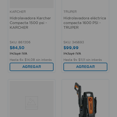
KARCHER
TRUPER
Hidrolavadora Karcher
Hidrolavadora eléctrica
Compacta 1500 psi -
compacta 1600 PSI -
KARCHER
TRUPER
SKU
:
867206
SKU
:
345693
$
84
,
50
$
99
,
99
Incluye IVA
Incluye IVA
Hasta
6
x
$
14
,
08
sin interés
Hasta
9
x
$
11
,
11
sin interés
AGREGAR
AGREGAR