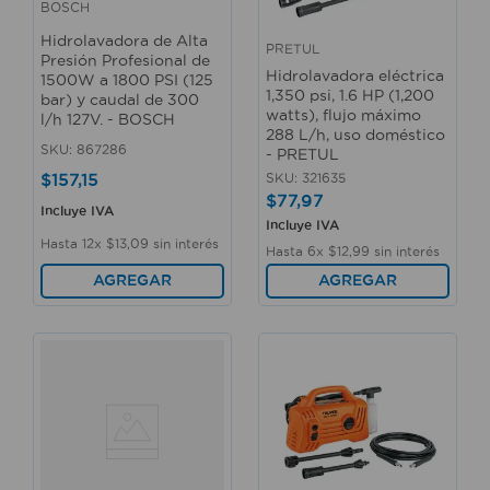
BOSCH
Hidrolavadora de Alta
PRETUL
Presión Profesional de
Hidrolavadora eléctrica
1500W a 1800 PSI (125
1,350 psi, 1.6 HP (1,200
bar) y caudal de 300
watts), flujo máximo
l/h 127V. - BOSCH
288 L/h, uso doméstico
SKU
:
867286
- PRETUL
$
157
,
15
SKU
:
321635
$
77
,
97
Incluye IVA
Incluye IVA
Hasta
12
x
$
13
,
09
sin interés
Hasta
6
x
$
12
,
99
sin interés
AGREGAR
AGREGAR