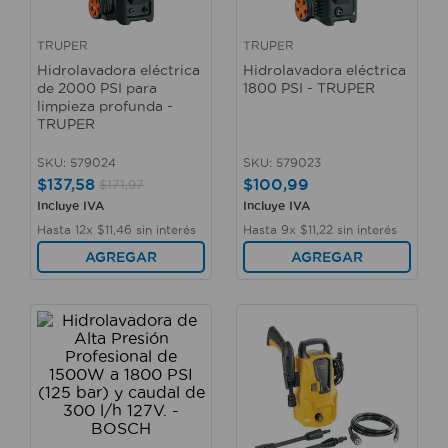
10
.
sillas
TRUPER
TRUPER
Hidrolavadora eléctrica
Hidrolavadora eléctrica
de 2000 PSI para
1800 PSI - TRUPER
limpieza profunda -
TRUPER
SKU
:
579024
SKU
:
579023
$
137
,
58
$
100
,
99
$
171
,
97
Incluye IVA
Incluye IVA
Hasta
12
x
$
11
,
46
sin interés
Hasta
9
x
$
11
,
22
sin interés
AGREGAR
AGREGAR