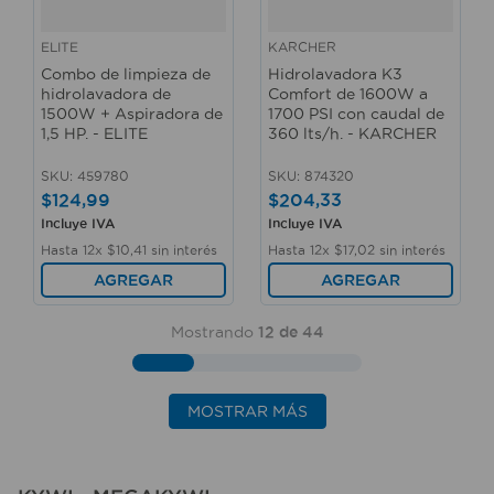
ELITE
KARCHER
Combo de limpieza de
Hidrolavadora K3
hidrolavadora de
Comfort de 1600W a
1500W + Aspiradora de
1700 PSI con caudal de
1,5 HP. - ELITE
360 lts/h. - KARCHER
SKU
:
459780
SKU
:
874320
$
124
,
99
$
204
,
33
Incluye IVA
Incluye IVA
Hasta
12
x
$
10
,
41
sin interés
Hasta
12
x
$
17
,
02
sin interés
AGREGAR
AGREGAR
Mostrando
12 de 44
MOSTRAR MÁS