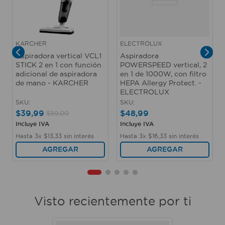
KARCHER
ELECTROLUX
Aspiradora vertical VCL1
Aspiradora
STICK 2 en 1 con función
POWERSPEED vertical, 2
adicional de aspiradora
en 1 de 1000W, con filtro
de mano - KARCHER
HEPA Allergy Protect. -
ELECTROLUX
SKU
:
SKU
:
$
39
,
99
$
48
,
99
$
59
,
00
Incluye IVA
Incluye IVA
Hasta
3
x
$
13
,
33
sin interés
Hasta
3
x
$
16
,
33
sin interés
AGREGAR
AGREGAR
Visto recientemente por ti