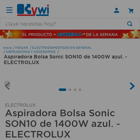
¿Qué necesitas hoy?
TÉRMINOS MÁS BUSCADOS
1
.
lamparas
HOGAR
ELECTRODOMESTICOS EN GENERAL
ASPIRADORAS Y ACCESORIOS
Aspiradora Bolsa Sonic SON10 de 1400W azul. -
2
.
ducha
ELECTROLUX
3
.
silla
4
.
lampara
5
.
organizador
6
.
escritorio
ELECTROLUX
Aspiradora Bolsa Sonic
7
.
cerradura
SON10 de 1400W azul. -
8
.
aspiradora
ELECTROLUX
9
.
fregadero