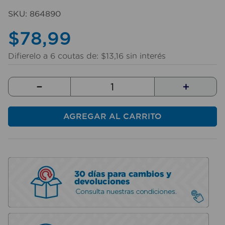
10
.
taladro
SKU
:
864890
$
78
,
99
Difierelo a
6
coutas de:
$
13
,
16
sin interés
－
＋
AGREGAR AL CARRITO