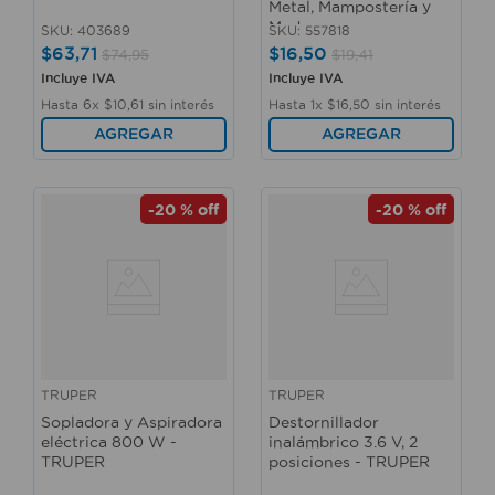
Metal, Mampostería y
Madera
SKU
:
403689
SKU
:
557818
$
63
,
71
$
16
,
50
$
74
,
95
$
19
,
41
Incluye IVA
Incluye IVA
Hasta
6
x
$
10
,
61
sin interés
Hasta
1
x
$
16
,
50
sin interés
AGREGAR
AGREGAR
-
20 %
off
-
20 %
off
TRUPER
TRUPER
Sopladora y Aspiradora
Destornillador
eléctrica 800 W -
inalámbrico 3.6 V, 2
TRUPER
posiciones - TRUPER