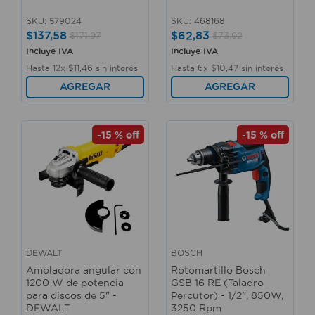
SKU
:
579024
SKU
:
468168
$
137
,
58
$
62
,
83
$
171
,
97
$
73
,
92
Incluye IVA
Incluye IVA
Hasta
12
x
$
11
,
46
sin interés
Hasta
6
x
$
10
,
47
sin interés
AGREGAR
AGREGAR
-
15 %
off
-
15 %
off
DEWALT
BOSCH
Amoladora angular con
Rotomartillo Bosch
1200 W de potencia
GSB 16 RE (Taladro
para discos de 5" -
Percutor) - 1/2", 850W,
DEWALT
3250 Rpm