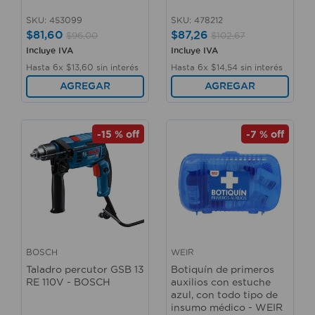
SKU
:
453099
SKU
:
478212
$
81
,
60
$
87
,
26
$
96
,
00
$
102
,
67
Incluye IVA
Incluye IVA
Hasta
6
x
$
13
,
60
sin interés
Hasta
6
x
$
14
,
54
sin interés
AGREGAR
AGREGAR
-
15 %
off
-
7 %
off
BOSCH
WEIR
Taladro percutor GSB 13
Botiquín de primeros
RE 110V - BOSCH
auxilios con estuche
azul, con todo tipo de
insumo médico - WEIR