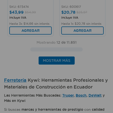
SKU
:
673474
SKU
:
600617
$
43
,
99
$
20
,
78
$
54
,
99
$
25
,
97
Incluye IVA
Incluye IVA
Hasta
3
x
$
14
,
66
sin interés
Hasta
1
x
$
20
,
78
sin interés
AGREGAR
AGREGAR
Mostrando
12 de 11.851
MOSTRAR MÁS
Ferretería
Kywi: Herramientas Profesionales y
Materiales de Construcción en Ecuador
Las Herramientas Más Buscadas:
Truper
,
Bosch
,
DeWalt
y
Más en Kywi
Si buscas
marcas y herramientas de prestigio
con
calidad