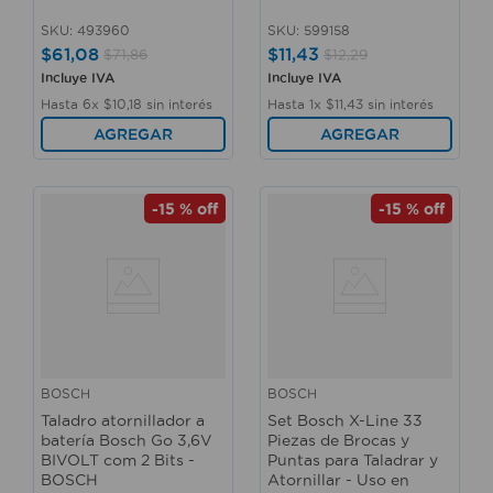
SKU
:
493960
SKU
:
599158
$
61
,
08
$
11
,
43
$
71
,
86
$
12
,
29
Incluye IVA
Incluye IVA
Hasta
6
x
$
10
,
18
sin interés
Hasta
1
x
$
11
,
43
sin interés
AGREGAR
AGREGAR
-
15 %
off
-
15 %
off
BOSCH
BOSCH
Taladro atornillador a
Set Bosch X-Line 33
batería Bosch Go 3,6V
Piezas de Brocas y
BIVOLT com 2 Bits -
Puntas para Taladrar y
BOSCH
Atornillar - Uso en