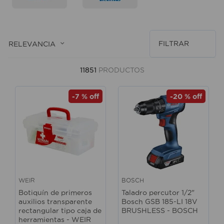
10
.
sillas
FILTRAR
RELEVANCIA
11851
PRODUCTOS
-
7 %
off
-
20 %
off
WEIR
BOSCH
Botiquín de primeros
Taladro percutor 1/2"
auxilios transparente
Bosch GSB 185-LI 18V
rectangular tipo caja de
BRUSHLESS - BOSCH
herramientas - WEIR