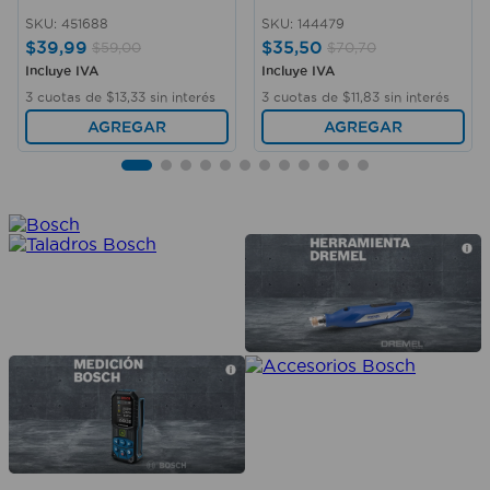
SKU
:
451688
SKU
:
144479
$
39
,
99
$
35
,
50
$
59
,
00
$
70
,
70
Incluye IVA
Incluye IVA
3
cuotas de
$
13
,
33
sin interés
3
cuotas de
$
11
,
83
sin interés
AGREGAR
AGREGAR