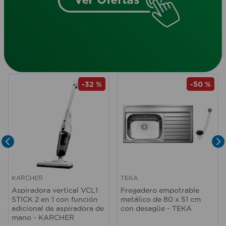
-
32 %
-
50 %
KARCHER
TEKA
Aspiradora vertical VCL1
Fregadero empotrable
STICK 2 en 1 con función
metálico de 80 x 51 cm
adicional de aspiradora de
con desagüe - TEKA
mano - KARCHER