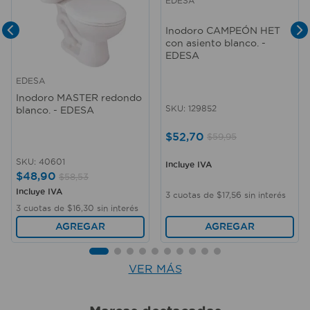
EDESA
Inodoro CAMPEÓN HET
con asiento blanco. -
EDESA
EDESA
Inodoro MASTER redondo
SKU
:
129852
blanco. - EDESA
$
52
,
70
$
59
,
95
SKU
:
40601
Incluye IVA
$
48
,
90
$
58
,
53
Incluye IVA
3
cuotas de
$
17
,
56
sin interés
3
cuotas de
$
16
,
30
sin interés
AGREGAR
AGREGAR
VER MÁS