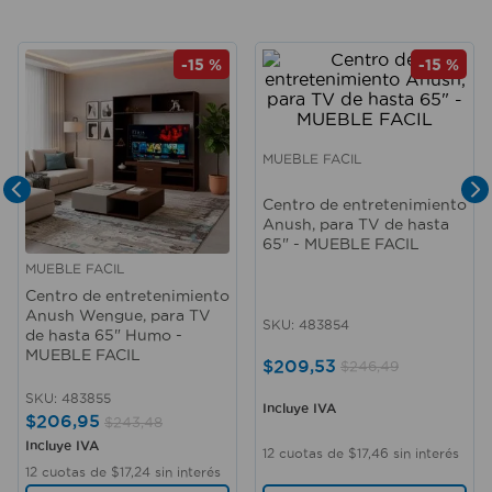
-
15 %
-
15 %
MUEBLE FACIL
Centro de entretenimiento
Anush, para TV de hasta
65" - MUEBLE FACIL
MUEBLE FACIL
Centro de entretenimiento
Anush Wengue, para TV
SKU
:
483854
de hasta 65" Humo -
MUEBLE FACIL
$
209
,
53
$
246
,
49
SKU
:
483855
Incluye IVA
$
206
,
95
$
243
,
48
Incluye IVA
12
cuotas de
$
17
,
46
sin interés
12
cuotas de
$
17
,
24
sin interés