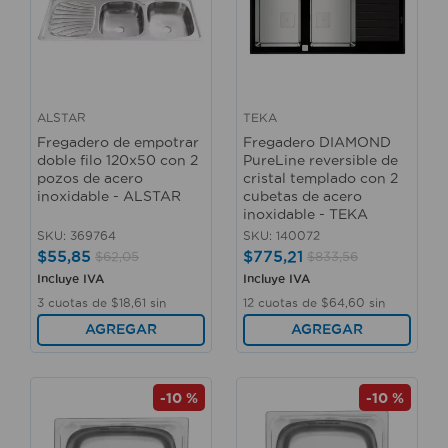
ALSTAR
TEKA
Fregadero de empotrar
Fregadero DIAMOND
doble filo 120x50 con 2
PureLine reversible de
pozos de acero
cristal templado con 2
inoxidable - ALSTAR
cubetas de acero
inoxidable - TEKA
SKU
:
369764
SKU
:
140072
$
55
,
85
$
775
,
21
$
62
,
05
$
833
,
56
Incluye IVA
Incluye IVA
3
cuotas de
$
18
,
61
sin
12
cuotas de
$
64
,
60
sin
interés
interés
AGREGAR
AGREGAR
-
10 %
-
10 %