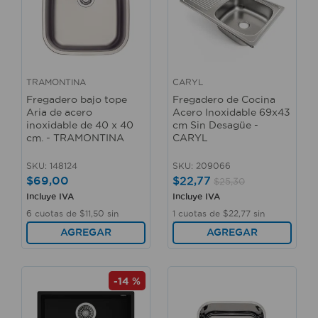
TRAMONTINA
CARYL
Fregadero bajo tope
Fregadero de Cocina
Aria de acero
Acero Inoxidable 69x43
inoxidable de 40 x 40
cm Sin Desagüe -
cm. - TRAMONTINA
CARYL
SKU
:
148124
SKU
:
209066
$
69
,
00
$
22
,
77
$
25
,
30
Incluye IVA
Incluye IVA
6
cuotas de
$
11
,
50
sin
1
cuotas de
$
22
,
77
sin
interés
interés
AGREGAR
AGREGAR
-
14 %