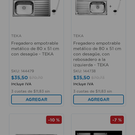
10
.
sillas
TEKA
TEKA
Fregadero empotrable
Fregadero empotrable
metálico de 80 x 51 cm
metálico de 80 x 51 cm
con desagüe - TEKA
con desagüe, con
rebosadero a la
izquierda - TEKA
SKU
:
144479
SKU
:
144738
$
35
,
50
$
35
,
50
$
70
,
70
$
70
,
73
Incluye IVA
Incluye IVA
3
cuotas de
$
11
,
83
sin
3
cuotas de
$
11
,
83
sin
interés
interés
AGREGAR
AGREGAR
-
10 %
-
7 %