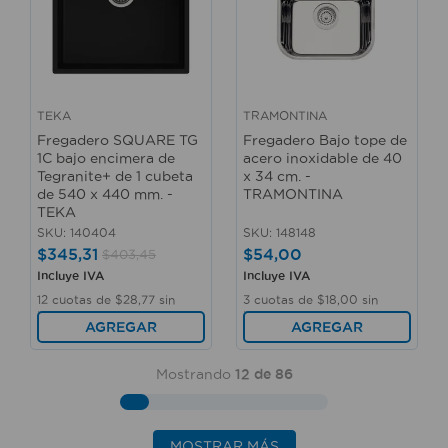
TEKA
TRAMONTINA
Fregadero SQUARE TG
Fregadero Bajo tope de
1C bajo encimera de
acero inoxidable de 40
Tegranite+ de 1 cubeta
x 34 cm. -
de 540 x 440 mm. -
TRAMONTINA
TEKA
SKU
:
140404
SKU
:
148148
$
345
,
31
$
54
,
00
$
403
,
45
Incluye IVA
Incluye IVA
12
cuotas de
$
28
,
77
sin
3
cuotas de
$
18
,
00
sin
interés
interés
AGREGAR
AGREGAR
Mostrando
12 de 86
MOSTRAR MÁS