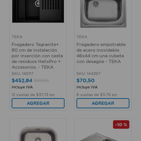
TEKA
TEKA
Fregadero Tegranite+
Fregadero empotrable
80 cm de instalación
de acero inoxidable
por inserción con cesta
46x44 cm una cubeta
de residuos HelixPro +
con desagüe - TEKA
Accesorios. - TEKA
SKU
:
140117
SKU
:
144207
$
452
,
84
$
70
,
50
$
503
,
15
Incluye IVA
Incluye IVA
12
cuotas de
$
37
,
73
sin
6
cuotas de
$
11
,
75
sin
interés
interés
AGREGAR
AGREGAR
-
10 %