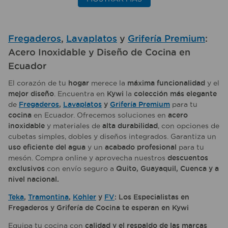
Fregaderos
,
Lavaplatos
y
Grifería Premium
:
Acero Inoxidable y Diseño de Cocina en
Ecuador
El corazón de tu
hogar
merece la
máxima funcionalidad
y el
mejor diseño
. Encuentra en
Kywi
la
colección más elegante
de
Fregaderos
,
Lavaplatos
y
Grifería Premium
para tu
cocina
en Ecuador. Ofrecemos soluciones en
acero
inoxidable
y materiales de
alta durabilidad
, con opciones de
cubetas simples, dobles y diseños integrados. Garantiza un
uso eficiente del agua
y un
acabado profesional
para tu
mesón. Compra online y aprovecha nuestros
descuentos
exclusivos
con envío seguro a
Quito, Guayaquil, Cuenca y a
nivel nacional.
Teka
,
Tramontina
,
Kohler
y
FV
: Los Especialistas en
Fregaderos y Grifería de Cocina te esperan en Kywi
Equipa tu cocina con
calidad y el respaldo de las marcas