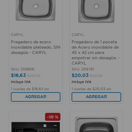
CARYL
CARYL
Fregadero de acero
Fregadero de 1 poceta
inoxidable plateado, SIN
de Acero inoxidable de
desagüe - CARYL
45 x 42 cm para
empotrar sin desagüe. -
CARYL
SKU
:
209856
SKU
:
209791
$
18
,
63
$
20
,
03
$
20
,
70
$
22
,
25
Incluye IVA
Incluye IVA
1
cuotas de
$
18
,
63
sin
1
cuotas de
$
20
,
03
sin
interés
interés
AGREGAR
AGREGAR
-
10 %