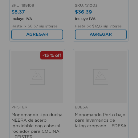
SKU
:
199109
SKU
:
121003
$
8
,
37
$
36
,
39
Incluye IVA
Incluye IVA
Hasta
1
x
$
8
,
37
sin interés
Hasta
3
x
$
12
,
13
sin interés
AGREGAR
AGREGAR
-
15 %
off
PFISTER
EDESA
Monomando tipo ducha
Monomando Porto bajo
NEERA de acero
para lavamanos de
inoxidable con cabezal
laton cromado. - EDESA
rociador para COCINA.
- PFISTER