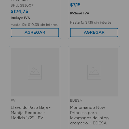
$
7
,
15
SKU
:
253007
$
124
,
75
Incluye IVA
Incluye IVA
Hasta
1
x
$
7
,
15
sin interés
Hasta
12
x
$
10
,
39
sin interés
AGREGAR
AGREGAR
FV
EDESA
Llave de Paso Baja -
Monomando New
Manija Redonda -
Princess para
Medida 1/2" - FV
lavamanos de laton
cromado. - EDESA