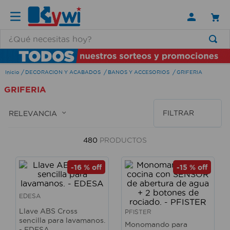
¿Qué necesitas hoy?
TÉRMINOS MÁS BUSCADOS
DECORACION Y ACABADOS
BANOS Y ACCESORIOS
GRIFERIA
1
.
lamparas
GRIFERIA
2
.
ducha
3
.
silla
FILTRAR
RELEVANCIA
4
.
lampara
480
PRODUCTOS
5
.
organizador
6
.
escritorio
-
16 %
off
-
15 %
off
7
.
aspiradora
EDESA
8
.
taladro
Llave ABS Cross
PFISTER
9
.
cerradura
sencilla para lavamanos.
Monomando para
- EDESA