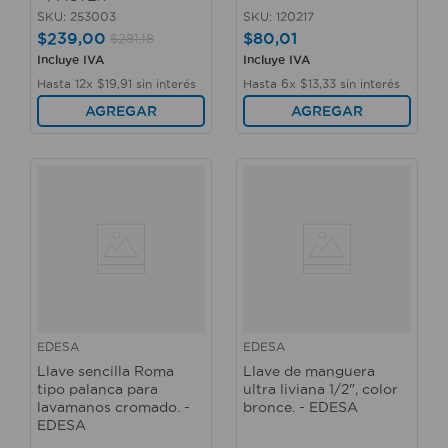
SKU
:
253003
SKU
:
120217
$
239
,
00
$
80
,
01
$
281
,
18
Incluye IVA
Incluye IVA
Hasta
12
x
$
19
,
91
sin interés
Hasta
6
x
$
13
,
33
sin interés
AGREGAR
AGREGAR
EDESA
EDESA
Llave sencilla Roma
Llave de manguera
tipo palanca para
ultra liviana 1/2", color
lavamanos cromado. -
bronce. - EDESA
EDESA