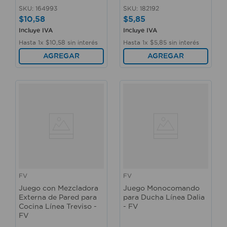
SKU
:
164993
SKU
:
182192
$
10
,
58
$
5
,
85
Incluye IVA
Incluye IVA
Hasta
1
x
$
10
,
58
sin interés
Hasta
1
x
$
5
,
85
sin interés
AGREGAR
AGREGAR
FV
FV
Juego con Mezcladora
Juego Monocomando
Externa de Pared para
para Ducha Línea Dalia
Cocina Línea Treviso -
- FV
FV