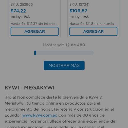
SKU
:
252966
SKU
:
127241
$
74
,
22
$
106
,
57
Incluye IVA
Incluye IVA
Hasta
6
x
$
12
,
37
sin interés
Hasta
9
x
$
11
,
84
sin interés
AGREGAR
AGREGAR
Mostrando
12 de 480
MOSTRAR MÁS
KYWI - MEGAKYWI
¡Hola! Nos complace darte la bienvenida a Kywi y
MegaKywi, tu tienda online en productos para el
mejoramiento del hogar, ferretería y construcción en el
Ecuador
www.kywi.com.ec
Con más de 80 años de
experiencia, nos enorgullece ofrecer una experiencia de
compra excepcional, respaldada por la calidad y el