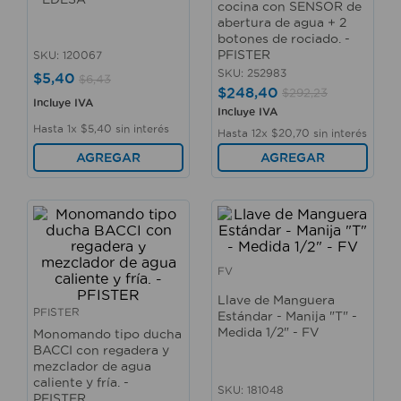
cocina con SENSOR de
10
.
fregadero
abertura de agua + 2
botones de rociado. -
PFISTER
SKU
:
120067
SKU
:
252983
$
5
,
40
$
6
,
43
$
248
,
40
$
292
,
23
Incluye IVA
Incluye IVA
Hasta
1
x
$
5
,
40
sin interés
Hasta
12
x
$
20
,
70
sin interés
AGREGAR
AGREGAR
FV
Llave de Manguera
PFISTER
Estándar - Manija "T" -
Medida 1/2" - FV
Monomando tipo ducha
BACCI con regadera y
mezclador de agua
caliente y fría. -
SKU
:
181048
PFISTER