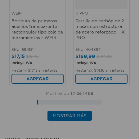
WEIR
K PRO
Botiquín de primeros
Parrilla de carbón de 2
auxilios transparente
mesas con estructura
rectangular tipo caja de
de acero reforzado. - K
herramientas - WEIR
PRO
SKU
:
599131
SKU
:
404897
$
17
,
15
$
169
,
99
$
18
,
45
$
194
,
99
Incluye IVA
Incluye IVA
Hasta
1
x
$
17
,
15
sin interés
Hasta
12
x
$
14
,
16
sin interés
AGREGAR
AGREGAR
Mostrando
12 de 1469
MOSTRAR MÁS