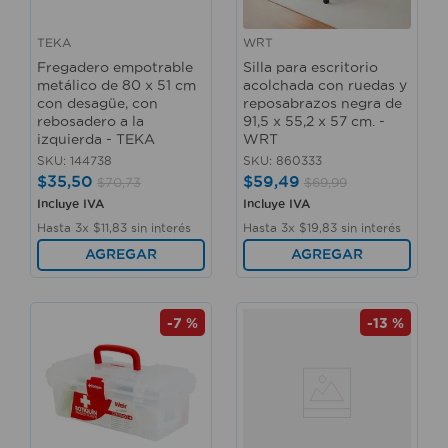
TEKA
WRT
Fregadero empotrable
Silla para escritorio
metálico de 80 x 51 cm
acolchada con ruedas y
con desagüe, con
reposabrazos negra de
rebosadero a la
91,5 x 55,2 x 57 cm. -
izquierda - TEKA
WRT
SKU
:
144738
SKU
:
860333
$
35
,
50
$
59
,
49
$
70
,
73
$
69
,
99
Incluye IVA
Incluye IVA
Hasta
3
x
$
11
,
83
sin interés
Hasta
3
x
$
19
,
83
sin interés
AGREGAR
AGREGAR
-
7 %
-
13 %