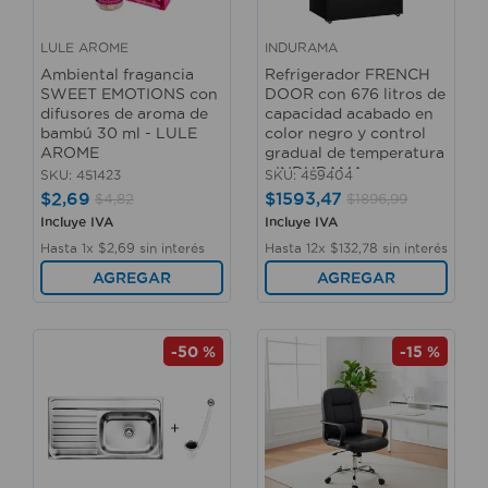
LULE AROME
INDURAMA
Ambiental fragancia
Refrigerador FRENCH
SWEET EMOTIONS con
DOOR con 676 litros de
difusores de aroma de
capacidad acabado en
bambú 30 ml - LULE
color negro y control
AROME
gradual de temperatura
- INDURAMA
SKU
:
451423
SKU
:
459404
$
2
,
69
$
1593
,
47
$
4
,
82
$
1896
,
99
Incluye IVA
Incluye IVA
Hasta
1
x
$
2
,
69
sin interés
Hasta
12
x
$
132
,
78
sin interés
AGREGAR
AGREGAR
-
50 %
-
15 %