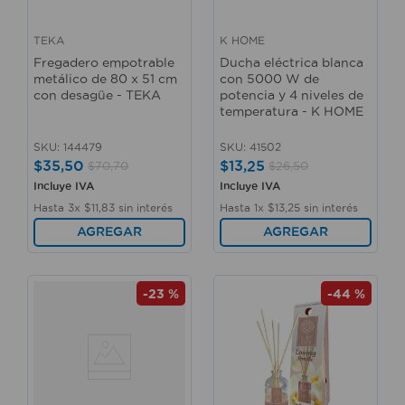
TEKA
K HOME
Fregadero empotrable
Ducha eléctrica blanca
metálico de 80 x 51 cm
con 5000 W de
con desagüe - TEKA
potencia y 4 niveles de
temperatura - K HOME
SKU
:
144479
SKU
:
41502
$
35
,
50
$
13
,
25
$
70
,
70
$
26
,
50
Incluye IVA
Incluye IVA
Hasta
3
x
$
11
,
83
sin interés
Hasta
1
x
$
13
,
25
sin interés
AGREGAR
AGREGAR
-
23 %
-
44 %