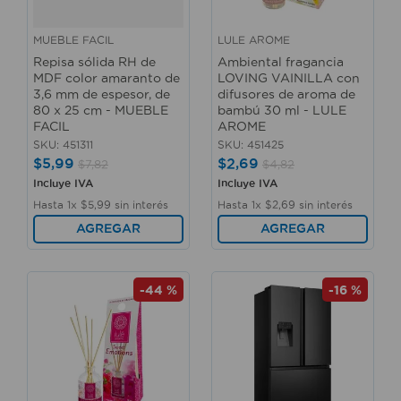
MUEBLE FACIL
LULE AROME
Repisa sólida RH de
Ambiental fragancia
MDF color amaranto de
LOVING VAINILLA con
3,6 mm de espesor, de
difusores de aroma de
80 x 25 cm - MUEBLE
bambú 30 ml - LULE
FACIL
AROME
SKU
:
451311
SKU
:
451425
$
5
,
99
$
2
,
69
$
7
,
82
$
4
,
82
Incluye IVA
Incluye IVA
Hasta
1
x
$
5
,
99
sin interés
Hasta
1
x
$
2
,
69
sin interés
AGREGAR
AGREGAR
-
44 %
-
16 %