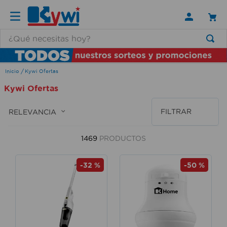
¿Qué necesitas hoy?
TÉRMINOS MÁS BUSCADOS
Kywi Ofertas
1
.
lamparas
Kywi Ofertas
2
.
ducha
3
.
silla
FILTRAR
RELEVANCIA
4
.
escritorio
1469
PRODUCTOS
5
.
lampara
6
.
organizador
-
32 %
-
50 %
7
.
cerradura
8
.
taladro
9
.
aspiradora