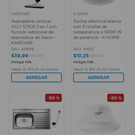
10
.
sillas
KARCHER
K HOME
Aspiradora vertical
Ducha eléctrica blanca
VCL1 STICK 2 en 1 con
con 3 niveles de
función adicional de
temperatura y 5000 W
aspiradora de mano -
de potencia - K HOME
KARCHER
SKU
:
451688
SKU
:
41503
$
39
,
99
$
10
,
25
$
59
,
00
$
20
,
50
Incluye IVA
Incluye IVA
Hasta
3
x
$
13
,
33
sin interés
Hasta
1
x
$
10
,
25
sin interés
AGREGAR
AGREGAR
-
50 %
-
50 %