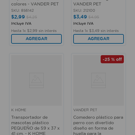
colores - VANDER PET
VANDER PET
SKU
:
856142
SKU
:
212100
$
2
,
99
$
3
,
49
$
4
,
25
$
4
,
95
Incluye IVA
Incluye IVA
Hasta
1
x
$
2
,
99
sin interés
Hasta
1
x
$
3
,
49
sin interés
AGREGAR
AGREGAR
-
25 %
off
K HOME
VANDER PET
Transportador de
Comedero plástico para
mascotas plástico
perro con divertido
PEQUEÑO de 59 x 37 x
diseño en forma de
41 cm. - K HOME
huella para la