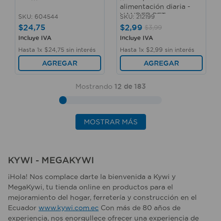
alimentación diaria -
VANDER PET
SKU
:
604544
SKU
:
212199
$
24
,
75
$
2
,
99
$
3
,
99
Incluye IVA
Incluye IVA
Hasta
1
x
$
24
,
75
sin interés
Hasta
1
x
$
2
,
99
sin interés
AGREGAR
AGREGAR
Mostrando
12 de 183
MOSTRAR MÁS
KYWI - MEGAKYWI
¡Hola! Nos complace darte la bienvenida a Kywi y
MegaKywi, tu tienda online en productos para el
mejoramiento del hogar, ferretería y construcción en el
Ecuador
www.kywi.com.ec
Con más de 80 años de
experiencia, nos enorgullece ofrecer una experiencia de