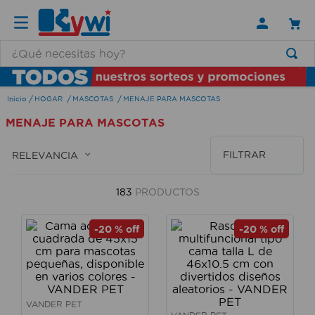
¿Qué necesitas hoy?
TÉRMINOS MÁS BUSCADOS
HOGAR
MASCOTAS
MENAJE PARA MASCOTAS
1
.
lamparas
MENAJE PARA MASCOTAS
2
.
ducha
3
.
silla
FILTRAR
RELEVANCIA
4
.
escritorio
183
PRODUCTOS
5
.
lampara
6
.
organizador
-
20 %
off
-
20 %
off
7
.
cerradura
8
.
taladro
9
.
aspiradora
VANDER PET