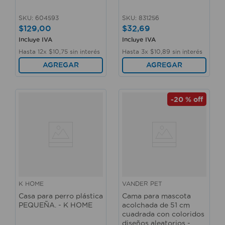
SKU
:
604593
SKU
:
831256
$
129
,
00
$
32
,
69
Incluye IVA
Incluye IVA
Hasta
12
x
$
10
,
75
sin interés
Hasta
3
x
$
10
,
89
sin interés
AGREGAR
AGREGAR
-
20 %
off
K HOME
VANDER PET
Casa para perro plástica
Cama para mascota
PEQUEÑA. - K HOME
acolchada de 51 cm
cuadrada con coloridos
diseños aleatorios -