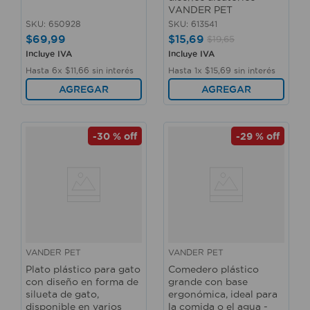
VANDER PET
SKU
:
650928
SKU
:
613541
$
69
,
99
$
15
,
69
$
19
,
65
Incluye IVA
Incluye IVA
Hasta
6
x
$
11
,
66
sin interés
Hasta
1
x
$
15
,
69
sin interés
AGREGAR
AGREGAR
-
30 %
off
-
29 %
off
VANDER PET
VANDER PET
Plato plástico para gato
Comedero plástico
con diseño en forma de
grande con base
silueta de gato,
ergonómica, ideal para
disponible en varios
la comida o el agua -