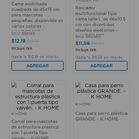
VANDER PET
Cama acolchada
10
.
sillas
Rascador
cuadrada de 45x15 cm
multifuncional tipo
para mascotas
cama talla L de 46x10.5
pequeñas, disponible en
cm con divertidos
varios colores -
diseños aleatorios -
VANDER PET
SKU
:
856149
VANDER PET
SKU
:
860560
$
12
,
19
$
15
,
33
$
11
,
59
$
14
,
50
Incluye IVA
Incluye IVA
Hasta
1
x
$
12
,
19
sin interés
Hasta
1
x
$
11
,
59
sin interés
AGREGAR
AGREGAR
K HOME
Casa para perro plástica
K HOME
GRANDE. - K HOME
Corral para mascotas
de estructura plástica
con 1 puerta tipo
vaivén. - K HOME