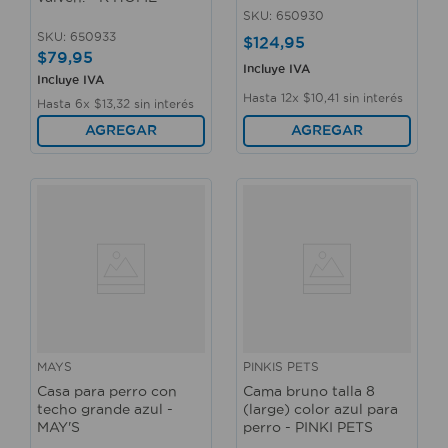
SKU
:
650930
SKU
:
650933
$
124
,
95
$
79
,
95
Incluye IVA
Incluye IVA
Hasta
12
x
$
10
,
41
sin interés
Hasta
6
x
$
13
,
32
sin interés
AGREGAR
AGREGAR
MAYS
PINKIS PETS
Casa para perro con
Cama bruno talla 8
techo grande azul -
(large) color azul para
MAY'S
perro - PINKI PETS