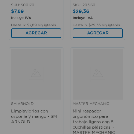
SKU
:
500170
SKU
:
203150
$
7
,
89
$
29
,
36
Incluye IVA
Incluye IVA
Hasta
1
x
$
7
,
89
sin interés
Hasta
1
x
$
29
,
36
sin interés
AGREGAR
AGREGAR
SM ARNOLD
MASTER MECHANIC
Limpiavidrios con
Mini raspador
esponja y mango - SM
ergonómico para
ARNOLD
trabajo ligero con 5
cuchillas plásticas. -
MASTER MECHANIC