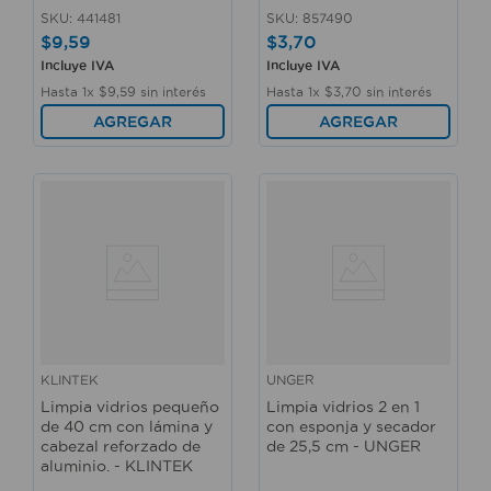
SKU
:
441481
SKU
:
857490
$
9
,
59
$
3
,
70
Incluye IVA
Incluye IVA
Hasta
1
x
$
9
,
59
sin interés
Hasta
1
x
$
3
,
70
sin interés
AGREGAR
AGREGAR
KLINTEK
UNGER
Limpia vidrios pequeño
Limpia vidrios 2 en 1
de 40 cm con lámina y
con esponja y secador
cabezal reforzado de
de 25,5 cm - UNGER
aluminio. - KLINTEK