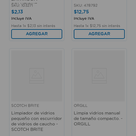
SOLUTIONS
SKU
:
103271
SKU
:
478792
$
2
,
13
$
12
,
75
Incluye IVA
Incluye IVA
Hasta
1
x
$
2
,
13
sin interés
Hasta
1
x
$
12
,
75
sin interés
AGREGAR
AGREGAR
SCOTCH BRITE
ORGILL
Limpiador de vidrios
Limpia vidrios manual
pequeño con escurridor
de tamaño compacto. -
de vidrios de caucho -
ORGILL
SCOTCH BRITE