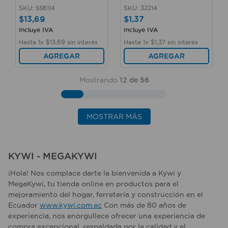
SKU
:
556114
SKU
:
32214
$
13
,
69
$
1
,
37
Incluye IVA
Incluye IVA
Hasta
1
x
$
13
,
69
sin interés
Hasta
1
x
$
1
,
37
sin interés
AGREGAR
AGREGAR
Mostrando
12 de 56
MOSTRAR MÁS
KYWI - MEGAKYWI
¡Hola! Nos complace darte la bienvenida a Kywi y
MegaKywi, tu tienda online en productos para el
mejoramiento del hogar, ferretería y construcción en el
Ecuador
www.kywi.com.ec
Con más de 80 años de
experiencia, nos enorgullece ofrecer una experiencia de
compra excepcional, respaldada por la calidad y el