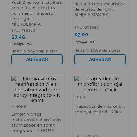
Pack 2 paños microfibra
pequeño con escurridor
10
.
fregadero
con diferente textura
de vidrios de goma -
para mejor limpieza,
SIMPLE SPACES
color gris -
MICROLIMPIA
SKU
:
905682
SKU
:
758392
$
2
,
99
$
2
,
46
Incluye IVA
Incluye IVA
Hasta
1
x
$
2
,
99
sin interés
Hasta
1
x
$
2
,
46
sin interés
AGREGAR
AGREGAR
CLICK
Trapeador de microfibra
K HOME
con ojal central - Click
Limpia vidrios
multifunción 3 en 1 con
atomizador en spray
integrado - K HOME
SKU
:
478664