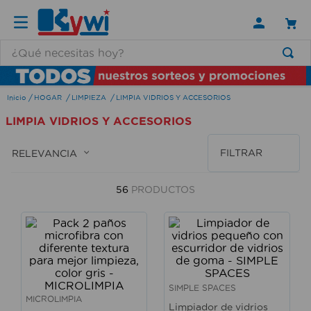
¿Qué necesitas hoy?
TÉRMINOS MÁS BUSCADOS
HOGAR
LIMPIEZA
LIMPIA VIDRIOS Y ACCESORIOS
1
.
lamparas
LIMPIA VIDRIOS Y ACCESORIOS
2
.
ducha
3
.
silla
FILTRAR
RELEVANCIA
4
.
lampara
56
PRODUCTOS
5
.
organizador
6
.
escritorio
7
.
aspiradora
8
.
taladro
SIMPLE SPACES
9
.
cerradura
MICROLIMPIA
Limpiador de vidrios