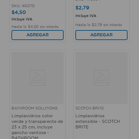
SKU
:
451270
$
2
,
79
$
4
,
50
Incluye IVA
Incluye IVA
Hasta
1
x
$
2
,
79
sin interés
Hasta
1
x
$
4
,
50
sin interés
AGREGAR
AGREGAR
BATHROOM SOLUTIONS
SCOTCH BRITE
Limpiavidrios color
Limpiavidrios
verde y transparente de
extensible - SCOTCH
23 x 25 cm, incluye
BRITE
gancho ventosa -
BATHROOM