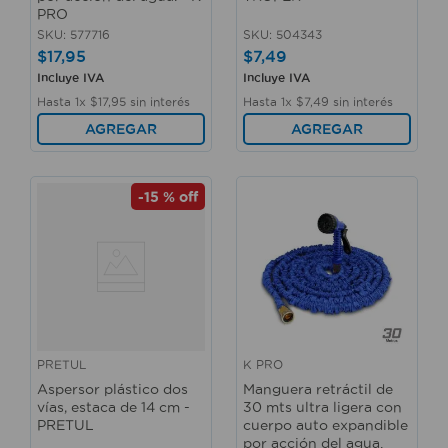
PRO
SKU
:
577716
SKU
:
504343
$
17
,
95
$
7
,
49
Incluye IVA
Incluye IVA
Hasta
1
x
$
17
,
95
sin interés
Hasta
1
x
$
7
,
49
sin interés
AGREGAR
AGREGAR
-
15 %
off
PRETUL
K PRO
Aspersor plástico dos
Manguera retráctil de
vías, estaca de 14 cm -
30 mts ultra ligera con
PRETUL
cuerpo auto expandible
por acción del agua.