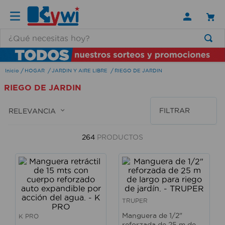
¿Qué necesitas hoy?
TÉRMINOS MÁS BUSCADOS
HOGAR
JARDIN Y AIRE LIBRE
RIEGO DE JARDIN
1
.
lamparas
RIEGO DE JARDIN
2
.
ducha
3
.
silla
FILTRAR
RELEVANCIA
4
.
organizador
264
PRODUCTOS
5
.
lampara
6
.
escritorio
7
.
cerradura
8
.
aspiradora
TRUPER
9
.
lavamanos
Manguera de 1/2"
K PRO
reforzada de 25 m de