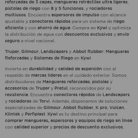
reforzadas de 3 capas
,
mangueras retráctiles ultra ligeras
,
pistolas de riego
con
8 y 5 funciones
, y
rociadores
multiusos
. Encuentra
aspersores de impulso
con alcance
ajustable y
conectores rápidos
para un sistema de
riego
eficiente
y con
ahorro de agua
. Compra en
Kywi
y optimiza
la distribución de agua con
descuentos exclusivos
y
envío
seguro
a nivel nacional.
Truper
,
Gilmour
,
Landscapers
y
Abbot Rubber
:
Mangueras
Reforzadas
y
Sistemas de Riego
en
Kywi
Invierte en
durabilidad
y
calidad de aspersión
con el
respaldo de
marcas líderes
en el cuidado exterior. Somos
distribuidores de
Mangueras reforzadas
,
pistolas
y
accesorios
de
Truper
y
Pretul
, reconocidos por su
resistencia
. Encuentra
conectores rápidos
de
Landscapers
y
rociadores
de
Torvi
. Además, disponemos de soluciones
especializadas de
Gilmour
,
Abbot Rubber
,
K pro
,
Vulcan
,
Klintek
y
Perfiplast
.
Kywi
es tu destino principal para
comprar mangueras, aspersores y equipos de riego en línea
con
calidad superior
y
precios de descuento exclusivos
.