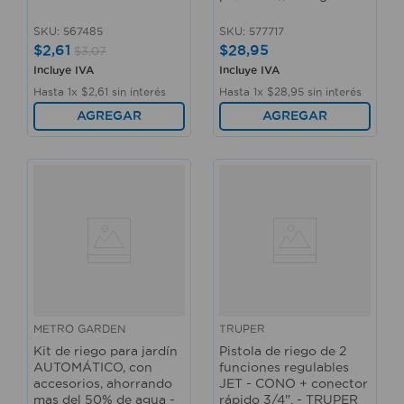
SKU
:
567485
SKU
:
577717
$
2
,
61
$
28
,
95
$
3
,
07
Incluye IVA
Incluye IVA
Hasta
1
x
$
2
,
61
sin interés
Hasta
1
x
$
28
,
95
sin interés
AGREGAR
AGREGAR
METRO GARDEN
TRUPER
Kit de riego para jardín
Pistola de riego de 2
AUTOMÁTICO, con
funciones regulables
accesorios, ahorrando
JET - CONO + conector
mas del 50% de agua -
rápido 3/4". - TRUPER