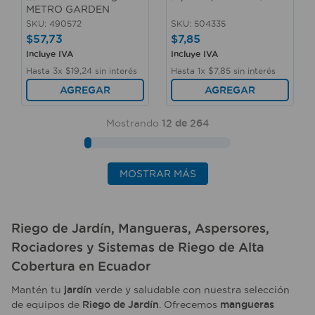
METRO GARDEN
SKU
:
490572
SKU
:
504335
$
57
,
73
$
7
,
85
Incluye IVA
Incluye IVA
Hasta
3
x
$
19
,
24
sin interés
Hasta
1
x
$
7
,
85
sin interés
AGREGAR
AGREGAR
Mostrando
12 de 264
MOSTRAR MÁS
Riego de Jardín
,
Mangueras
,
Aspersores
,
Rociadores
y
Sistemas de Riego
de
Alta
Cobertura
en
Ecuador
Mantén tu
jardín
verde y saludable con nuestra selección
de equipos de
Riego de Jardín
. Ofrecemos
mangueras