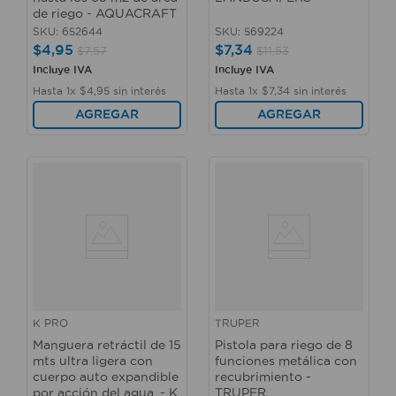
de riego - AQUACRAFT
SKU
:
652644
SKU
:
569224
$
4
,
95
$
7
,
34
$
7
,
57
$
11
,
53
Incluye IVA
Incluye IVA
Hasta
1
x
$
4
,
95
sin interés
Hasta
1
x
$
7
,
34
sin interés
AGREGAR
AGREGAR
K PRO
TRUPER
Manguera retráctil de 15
Pistola para riego de 8
mts ultra ligera con
funciones metálica con
cuerpo auto expandible
recubrimiento -
por acción del agua. - K
TRUPER