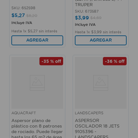
TRUPER
SKU
:
652598
SKU
:
673587
$
5
,
27
$
8
,
20
$
3
,
99
$
4
,
69
Incluye IVA
Incluye IVA
Hasta
1
x
$
5
,
27
sin interés
Hasta
1
x
$
3
,
99
sin interés
AGREGAR
AGREGAR
-
35 %
off
-
36 %
off
AQUACRAFT
LANDSCAPERS
Aspersor plano de
ASPERSOR
plástico con 8 patrones
OSCILADOR 18 JETS
de rociado. Puede llegar
9105396 -
hasta los 65 m2 de área
LANDSCAPERS