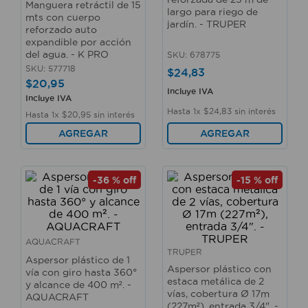
Manguera retráctil de 15
10
.
taladro
largo para riego de
mts con cuerpo
jardín. - TRUPER
reforzado auto
expandible por acción
del agua. - K PRO
SKU
:
678775
SKU
:
577718
$
24
,
83
$
20
,
95
Incluye IVA
Incluye IVA
Hasta
1
x
$
24
,
83
sin interés
Hasta
1
x
$
20
,
95
sin interés
AGREGAR
AGREGAR
-
36 %
off
-
15 %
off
AQUACRAFT
TRUPER
Aspersor plástico de 1
Aspersor plástico con
vía con giro hasta 360°
estaca metálica de 2
y alcance de 400 m². -
vías, cobertura Ø 17m
AQUACRAFT
(227m²), entrada 3/4". -