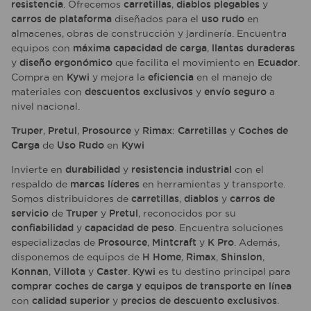
resistencia
. Ofrecemos
carretillas
,
diablos plegables
y
carros de plataforma
diseñados para el
uso rudo
en
almacenes, obras de construcción y jardinería. Encuentra
equipos con
máxima capacidad de carga
,
llantas duraderas
y
diseño ergonómico
que facilita el movimiento en
Ecuador
.
Compra en
Kywi
y mejora la
eficiencia
en el manejo de
materiales con
descuentos exclusivos
y
envío seguro
a
nivel nacional.
Truper
,
Pretul
,
Prosource
y
Rimax
:
Carretillas
y
Coches de
Carga
de
Uso Rudo
en
Kywi
Invierte en
durabilidad
y
resistencia industrial
con el
respaldo de
marcas líderes
en herramientas y transporte.
Somos distribuidores de
carretillas
,
diablos
y
carros de
servicio
de
Truper
y
Pretul
, reconocidos por su
confiabilidad
y
capacidad de peso
. Encuentra soluciones
especializadas de
Prosource
,
Mintcraft
y
K Pro
. Además,
disponemos de equipos de
H Home
,
Rimax
,
Shinslon
,
Konnan
,
Villota
y
Caster
.
Kywi
es tu destino principal para
comprar coches de carga y equipos de transporte en línea
con
calidad superior
y
precios de descuento exclusivos
.