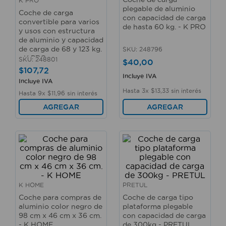
K PRO
10
.
taladro
plegable de aluminio
Coche de carga
con capacidad de carga
convertible para varios
de hasta 60 kg. - K PRO
y usos con estructura
de aluminio y capacidad
de carga de 68 y 123 kg.
SKU
:
248796
- K PRO
SKU
:
248801
$
40
,
00
$
107
,
72
Incluye IVA
Incluye IVA
Hasta
3
x
$
13
,
33
sin interés
Hasta
9
x
$
11
,
96
sin interés
AGREGAR
AGREGAR
K HOME
PRETUL
Coche para compras de
Coche de carga tipo
aluminio color negro de
plataforma plegable
98 cm x 46 cm x 36 cm.
con capacidad de carga
- K HOME
de 300kg - PRETUL