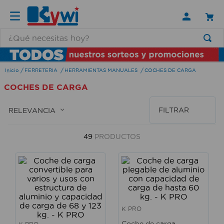
¿Qué necesitas hoy?
TÉRMINOS MÁS BUSCADOS
FERRETERIA
HERRAMIENTAS MANUALES
COCHES DE CARGA
1
.
lamparas
COCHES DE CARGA
2
.
ducha
3
.
silla
FILTRAR
RELEVANCIA
4
.
organizador
49
PRODUCTOS
5
.
lampara
6
.
escritorio
7
.
cerradura
8
.
aspiradora
K PRO
9
.
lavamanos
Coche de carga