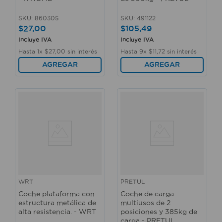
SKU
:
860305
SKU
:
491122
$
27
,
00
$
105
,
49
Incluye IVA
Incluye IVA
Hasta
1
x
$
27
,
00
sin interés
Hasta
9
x
$
11
,
72
sin interés
AGREGAR
AGREGAR
WRT
PRETUL
Coche plataforma con
Coche de carga
estructura metálica de
multiusos de 2
alta resistencia. - WRT
posiciones y 385kg de
carga - PRETUL