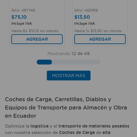
SKU
:
497746
SKU
:
450919
$
75
,
10
$
13
,
50
Incluye IVA
Incluye IVA
Hasta
6
x
$
12
,
51
sin interés
Hasta
1
x
$
13
,
50
sin interés
AGREGAR
AGREGAR
Mostrando
12 de 49
MOSTRAR MÁS
Coches de Carga
,
Carretillas
,
Diablos
y
Equipos de Transporte
para
Almacén
y
Obra
en
Ecuador
Optimiza la
logística
y el
transporte de materiales pesados
con nuestra selección de
Coches de Carga
de
alta