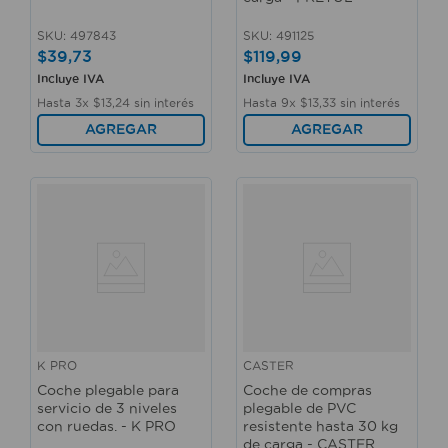
SKU
:
497843
SKU
:
491125
$
39
,
73
$
119
,
99
Incluye IVA
Incluye IVA
Hasta
3
x
$
13
,
24
sin interés
Hasta
9
x
$
13
,
33
sin interés
AGREGAR
AGREGAR
K PRO
CASTER
Coche plegable para
Coche de compras
servicio de 3 niveles
plegable de PVC
con ruedas. - K PRO
resistente hasta 30 kg
de carga - CASTER