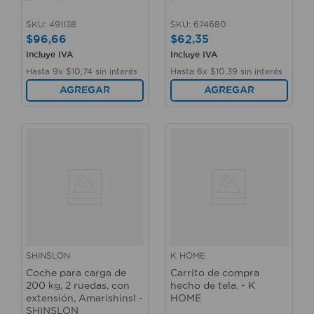
SKU
:
491138
SKU
:
674680
$
96
,
66
$
62
,
35
Incluye IVA
Incluye IVA
Hasta
9
x
$
10
,
74
sin interés
Hasta
6
x
$
10
,
39
sin interés
AGREGAR
AGREGAR
SHINSLON
K HOME
Coche para carga de
Carrito de compra
200 kg, 2 ruedas, con
hecho de tela. - K
extensión, Amarishinsl -
HOME
SHINSLON