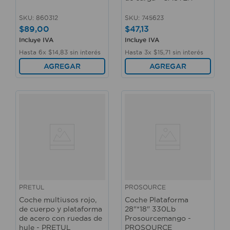
SKU
:
860312
SKU
:
745623
$
89
,
00
$
47
,
13
Incluye IVA
Incluye IVA
Hasta
6
x
$
14
,
83
sin interés
Hasta
3
x
$
15
,
71
sin interés
AGREGAR
AGREGAR
PRETUL
PROSOURCE
Coche multiusos rojo,
Coche Plataforma
de cuerpo y plataforma
28"*18" 330Lb
de acero con ruedas de
Prosourcemango -
hule - PRETUL
PROSOURCE