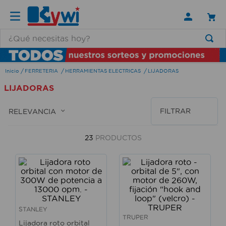
¿Qué necesitas hoy?
TÉRMINOS MÁS BUSCADOS
FERRETERIA
HERRAMIENTAS ELECTRICAS
LIJADORAS
1
.
lamparas
LIJADORAS
2
.
ducha
3
.
silla
FILTRAR
RELEVANCIA
4
.
lampara
23
PRODUCTOS
5
.
escritorio
6
.
organizador
7
.
aspiradora
8
.
cerradura
STANLEY
9
.
taladro
TRUPER
Lijadora roto orbital