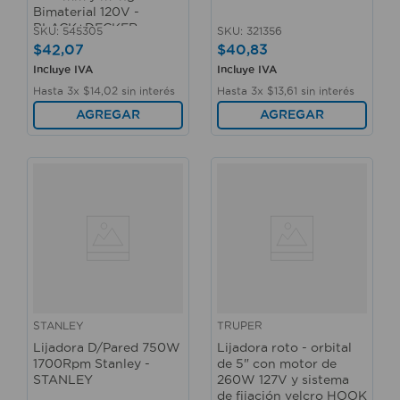
Bimaterial 120V -
BLACK+DECKER
SKU
:
545305
SKU
:
321356
$
42
,
07
$
40
,
83
Incluye IVA
Incluye IVA
Hasta
3
x
$
14
,
02
sin interés
Hasta
3
x
$
13
,
61
sin interés
AGREGAR
AGREGAR
STANLEY
TRUPER
Lijadora D/Pared 750W
Lijadora roto - orbital
1700Rpm Stanley -
de 5" con motor de
STANLEY
260W 127V y sistema
de fijación velcro HOOK