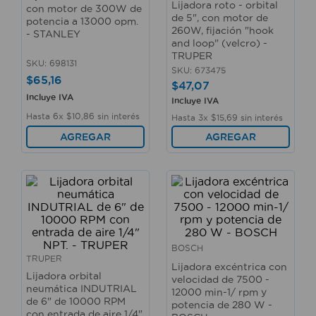
Lijadora roto - orbital
con motor de 300W de
10
.
sillas
de 5", con motor de
potencia a 13000 opm.
260W, fijación "hook
- STANLEY
and loop" (velcro) -
TRUPER
SKU
:
698131
SKU
:
673475
$
65
,
16
$
47
,
07
Incluye IVA
Incluye IVA
Hasta
6
x
$
10
,
86
sin interés
Hasta
3
x
$
15
,
69
sin interés
AGREGAR
AGREGAR
BOSCH
TRUPER
Lijadora excéntrica con
Lijadora orbital
velocidad de 7500 -
neumática INDUTRIAL
12000 min-1/ rpm y
de 6" de 10000 RPM
potencia de 280 W -
con entrada de aire 1/4"