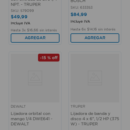
BOSCH
NPT. - TRUPER
SKU
:
633353
SKU
:
579099
$
84
,
99
$
49
,
99
Incluye IVA
Incluye IVA
Hasta
6
x
$
14
,
16
sin interés
Hasta
3
x
$
16
,
66
sin interés
AGREGAR
AGREGAR
-
15 %
off
DEWALT
TRUPER
Lijadora orbital con
Lijadora de banda y
mango 1/4 DWE641 -
disco 4 x 6", 1/2 HP (375
DEWALT
W) - TRUPER