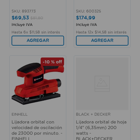
SKU
:
893773
SKU
:
600325
$
69
,
53
$
174
,
99
$
81
,
80
Incluye IVA
Incluye IVA
Hasta
6
x
$
11
,
58
sin interés
Hasta
12
x
$
14
,
58
sin interés
AGREGAR
AGREGAR
-
10 %
off
EINHELL
BLACK + DECKER
Lijadora orbital con
Lijadora orbital de hoja
velocidad de oscilación
1/4" (6,35mm) 200
de 23000 por minuto. -
watts -
EINHELL
BLACK+DECKER