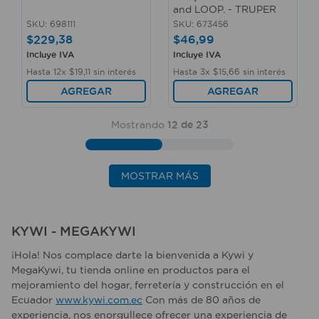
and LOOP. - TRUPER
SKU
:
698111
SKU
:
673456
$
229
,
38
$
46
,
99
Incluye IVA
Incluye IVA
Hasta
12
x
$
19
,
11
sin interés
Hasta
3
x
$
15
,
66
sin interés
AGREGAR
AGREGAR
Mostrando
12 de 23
MOSTRAR MÁS
KYWI - MEGAKYWI
¡Hola! Nos complace darte la bienvenida a Kywi y
MegaKywi, tu tienda online en productos para el
mejoramiento del hogar, ferretería y construcción en el
Ecuador
www.kywi.com.ec
Con más de 80 años de
experiencia, nos enorgullece ofrecer una experiencia de