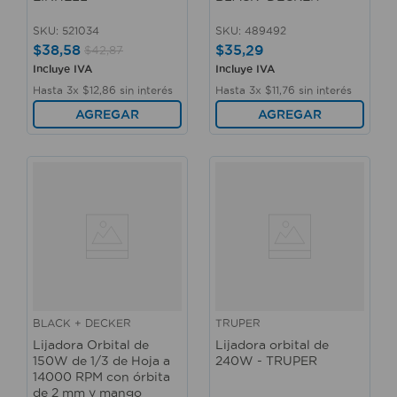
SKU
:
521034
SKU
:
489492
$
38
,
58
$
35
,
29
$
42
,
87
Incluye IVA
Incluye IVA
Hasta
3
x
$
12
,
86
sin interés
Hasta
3
x
$
11
,
76
sin interés
AGREGAR
AGREGAR
BLACK + DECKER
TRUPER
Lijadora Orbital de
Lijadora orbital de
150W de 1/3 de Hoja a
240W - TRUPER
14000 RPM con órbita
de 2 mm y mango