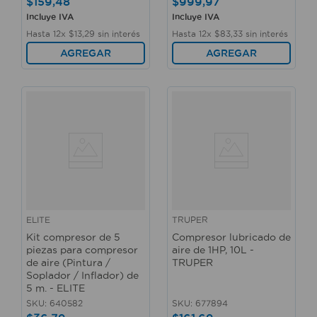
$
159
,
48
$
999
,
97
Incluye IVA
Incluye IVA
Hasta
12
x
$
13
,
29
sin interés
Hasta
12
x
$
83
,
33
sin interés
AGREGAR
AGREGAR
ELITE
TRUPER
Kit compresor de 5
Compresor lubricado de
piezas para compresor
aire de 1HP, 10L -
de aire (Pintura /
TRUPER
Soplador / Inflador) de
5 m. - ELITE
SKU
:
640582
SKU
:
677894