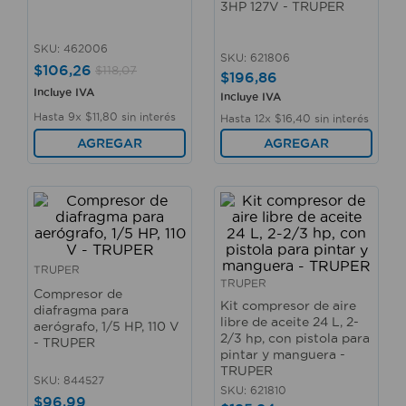
3HP 127V - TRUPER
10
.
sillas
SKU
:
462006
SKU
:
621806
$
106
,
26
$
118
,
07
$
196
,
86
Incluye IVA
Incluye IVA
Hasta
9
x
$
11
,
80
sin interés
Hasta
12
x
$
16
,
40
sin interés
AGREGAR
AGREGAR
TRUPER
TRUPER
Compresor de
Kit compresor de aire
diafragma para
libre de aceite 24 L, 2-
aerógrafo, 1/5 HP, 110 V
2/3 hp, con pistola para
- TRUPER
pintar y manguera -
TRUPER
SKU
:
844527
SKU
:
621810
$
96
,
99