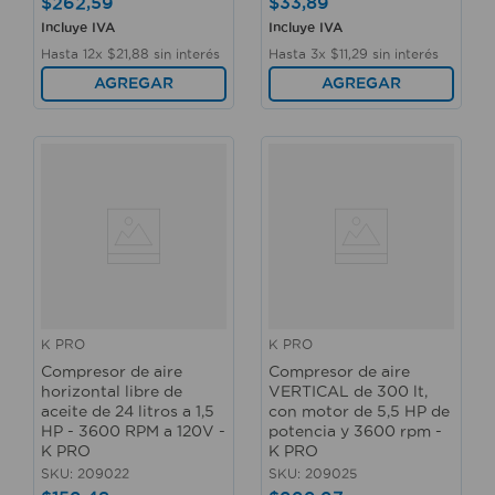
$
262
,
59
$
33
,
89
Incluye IVA
Incluye IVA
Hasta
12
x
$
21
,
88
sin interés
Hasta
3
x
$
11
,
29
sin interés
AGREGAR
AGREGAR
K PRO
K PRO
Compresor de aire
Compresor de aire
horizontal libre de
VERTICAL de 300 lt,
aceite de 24 litros a 1,5
con motor de 5,5 HP de
HP - 3600 RPM a 120V -
potencia y 3600 rpm -
K PRO
K PRO
SKU
:
209022
SKU
:
209025