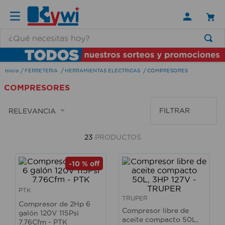
¿Qué necesitas hoy?
TÉRMINOS MÁS BUSCADOS
FERRETERIA
HERRAMIENTAS ELECTRICAS
COMPRESORES
1
.
lamparas
COMPRESORES
2
.
ducha
3
.
silla
FILTRAR
RELEVANCIA
4
.
lampara
23
PRODUCTOS
5
.
escritorio
6
.
organizador
-
10 %
off
7
.
aspiradora
PTK
8
.
cerradura
TRUPER
Compresor de 2Hp 6
Compresor libre de
galón 120V 115Psi
9
.
taladro
aceite compacto 50L,
7.76Cfm - PTK