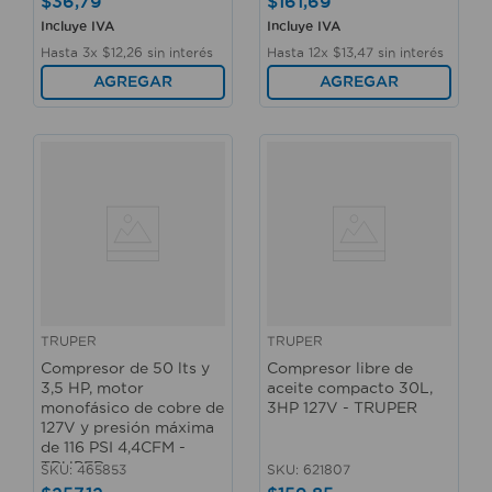
$
36
,
79
$
161
,
69
Incluye IVA
Incluye IVA
Hasta
3
x
$
12
,
26
sin interés
Hasta
12
x
$
13
,
47
sin interés
AGREGAR
AGREGAR
TRUPER
TRUPER
Compresor de 50 lts y
Compresor libre de
3,5 HP, motor
aceite compacto 30L,
monofásico de cobre de
3HP 127V - TRUPER
127V y presión máxima
de 116 PSI 4,4CFM -
TRUPER
SKU
:
465853
SKU
:
621807