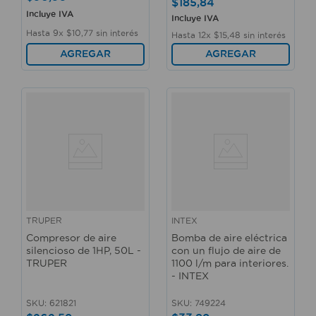
$
185
,
84
Incluye IVA
Incluye IVA
Hasta
9
x
$
10
,
77
sin interés
Hasta
12
x
$
15
,
48
sin interés
AGREGAR
AGREGAR
TRUPER
INTEX
Compresor de aire
Bomba de aire eléctrica
silencioso de 1HP, 50L -
con un flujo de aire de
TRUPER
1100 l/m para interiores.
- INTEX
SKU
:
621821
SKU
:
749224