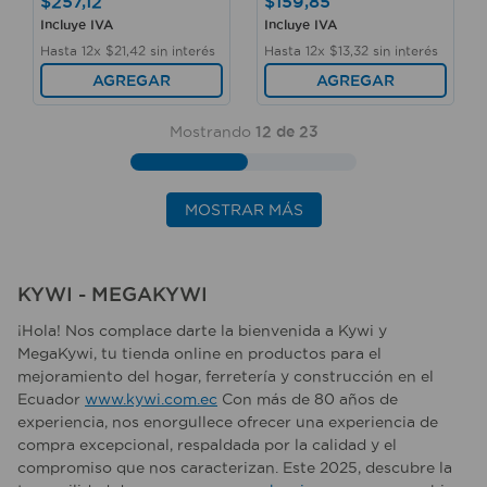
$
257
,
12
$
159
,
85
Incluye IVA
Incluye IVA
Hasta
12
x
$
21
,
42
sin interés
Hasta
12
x
$
13
,
32
sin interés
AGREGAR
AGREGAR
Mostrando
12 de 23
MOSTRAR MÁS
KYWI - MEGAKYWI
¡Hola! Nos complace darte la bienvenida a Kywi y
MegaKywi, tu tienda online en productos para el
mejoramiento del hogar, ferretería y construcción en el
Ecuador
www.kywi.com.ec
Con más de 80 años de
experiencia, nos enorgullece ofrecer una experiencia de
compra excepcional, respaldada por la calidad y el
compromiso que nos caracterizan. Este 2025, descubre la