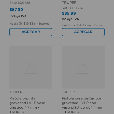
TRUPER
SKU
:
600729
SKU
:
600384
$
57
,
99
$
85
,
99
Incluye IVA
Incluye IVA
Hasta
3
x
$
19
,
33
sin interés
Hasta
6
x
$
14
,
33
sin interés
AGREGAR
AGREGAR
TRUPER
TRUPER
Pistola p/pintar
Pistola para pintar por
gravedad LVLP vaso
gravedad LVLP con
plástico, 1.7 mm -
vaso plástico de 1.4 mm
TRUPER
- TRUPER