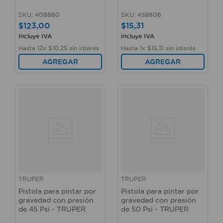
SKU
:
408880
SKU
:
459806
$
123
,
00
$
15
,
31
Incluye IVA
Incluye IVA
Hasta
12
x
$
10
,
25
sin interés
Hasta
1
x
$
15
,
31
sin interés
AGREGAR
AGREGAR
TRUPER
TRUPER
Pistola para pintar por
Pistola para pintar por
gravedad con presión
gravedad con presión
de 45 Psi - TRUPER
de 50 Psi - TRUPER