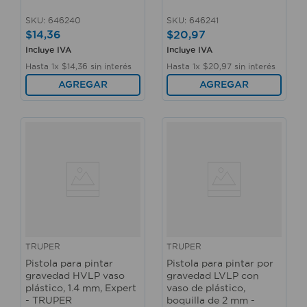
SKU
:
646240
SKU
:
646241
$
14
,
36
$
20
,
97
Incluye IVA
Incluye IVA
Hasta
1
x
$
14
,
36
sin interés
Hasta
1
x
$
20
,
97
sin interés
AGREGAR
AGREGAR
TRUPER
TRUPER
Pistola para pintar
Pistola para pintar por
gravedad HVLP vaso
gravedad LVLP con
plástico, 1.4 mm, Expert
vaso de plástico,
- TRUPER
boquilla de 2 mm -