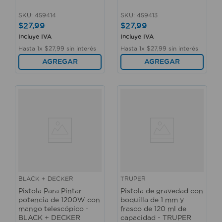
SKU
:
459414
SKU
:
459413
$
27
,
99
$
27
,
99
Incluye IVA
Incluye IVA
Hasta
1
x
$
27
,
99
sin interés
Hasta
1
x
$
27
,
99
sin interés
AGREGAR
AGREGAR
BLACK + DECKER
TRUPER
Pistola Para Pintar
Pistola de gravedad con
potencia de 1200W con
boquilla de 1 mm y
mango telescópico -
frasco de 120 ml de
BLACK + DECKER
capacidad - TRUPER