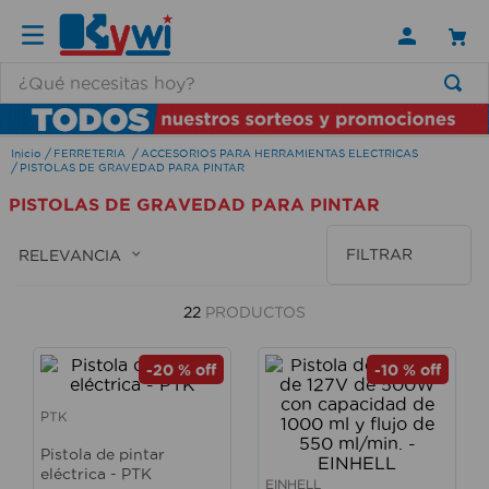
¿Qué necesitas hoy?
TÉRMINOS MÁS BUSCADOS
FERRETERIA
ACCESORIOS PARA HERRAMIENTAS ELECTRICAS
1
.
lamparas
PISTOLAS DE GRAVEDAD PARA PINTAR
2
.
ducha
PISTOLAS DE GRAVEDAD PARA PINTAR
3
.
silla
FILTRAR
RELEVANCIA
4
.
lampara
5
.
organizador
22
PRODUCTOS
6
.
escritorio
-
20 %
off
-
10 %
off
7
.
cerradura
PTK
8
.
aspiradora
Pistola de pintar
9
.
fregadero
eléctrica - PTK
EINHELL