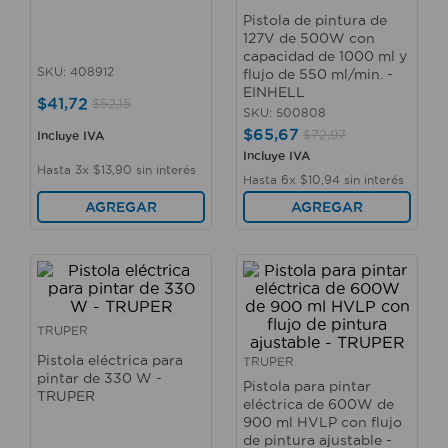
10
.
taladro
Pistola de pintura de
127V de 500W con
capacidad de 1000 ml y
SKU
:
408912
flujo de 550 ml/min. -
EINHELL
$
41
,
72
$
52
,
15
SKU
:
500808
$
65
,
67
$
72
,
97
Incluye IVA
Incluye IVA
Hasta
3
x
$
13
,
90
sin interés
Hasta
6
x
$
10
,
94
sin interés
AGREGAR
AGREGAR
TRUPER
Pistola eléctrica para
TRUPER
pintar de 330 W -
Pistola para pintar
TRUPER
eléctrica de 600W de
900 ml HVLP con flujo
de pintura ajustable -