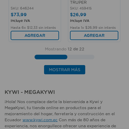
TRUPER
SKU
:
646244
SKU
:
459415
$
73
,
99
$
26
,
99
Incluye IVA
Incluye IVA
Hasta
6
x
$
12
,
33
sin interés
Hasta
1
x
$
26
,
99
sin interés
AGREGAR
AGREGAR
Mostrando
12 de 22
MOSTRAR MÁS
KYWI - MEGAKYWI
¡Hola! Nos complace darte la bienvenida a Kywi y
MegaKywi, tu tienda online en productos para el
mejoramiento del hogar, ferretería y construcción en el
Ecuador
www.kywi.com.ec
Con más de 80 años de
experiencia, nos enorgullece ofrecer una experiencia de