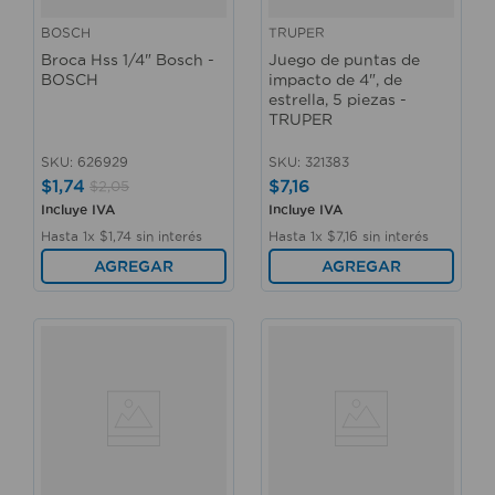
BOSCH
TRUPER
Broca Hss 1/4" Bosch -
Juego de puntas de
BOSCH
impacto de 4", de
estrella, 5 piezas -
TRUPER
SKU
:
626929
SKU
:
321383
$
1
,
74
$
7
,
16
$
2
,
05
Incluye IVA
Incluye IVA
Hasta
1
x
$
1
,
74
sin interés
Hasta
1
x
$
7
,
16
sin interés
AGREGAR
AGREGAR