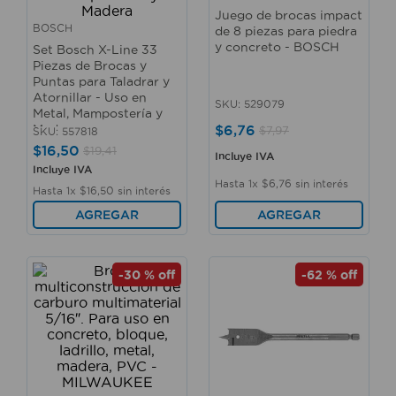
10
.
mesa
Juego de brocas impact
BOSCH
de 8 piezas para piedra
y concreto - BOSCH
Set Bosch X-Line 33
Piezas de Brocas y
Puntas para Taladrar y
Atornillar - Uso en
SKU
:
529079
Metal, Mampostería y
$
6
,
76
Madera
$
7
,
97
SKU
:
557818
$
16
,
50
$
19
,
41
Incluye IVA
Incluye IVA
Hasta
1
x
$
6
,
76
sin interés
Hasta
1
x
$
16
,
50
sin interés
AGREGAR
AGREGAR
-
30 %
off
-
62 %
off