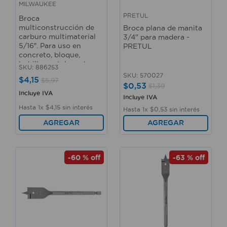
MILWAUKEE
PRETUL
Broca
multiconstrucción de
Broca plana de manita
carburo multimaterial
3/4" para madera -
5/16″. Para uso en
PRETUL
concreto, bloque,
ladrillo, metal, madera,
SKU
:
886253
PVC - MILWAUKEE
SKU
:
570027
$
4
,
15
$
5
,
97
$
0
,
53
$
1
,
39
Incluye IVA
Incluye IVA
Hasta
1
x
$
4
,
15
sin interés
Hasta
1
x
$
0
,
53
sin interés
AGREGAR
AGREGAR
-
60 %
off
-
63 %
off