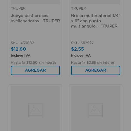
TRUPER
TRUPER
Juego de 3 brocas
Broca multimaterial 1/4"
avellanadoras - TRUPER
x 6" con punta
multiángulo. - TRUPER
SKU
:
439887
SKU
:
567927
$
12
,
60
$
2
,
55
Incluye IVA
Incluye IVA
Hasta
1
x
$
12
,
60
sin interés
Hasta
1
x
$
2
,
55
sin interés
AGREGAR
AGREGAR