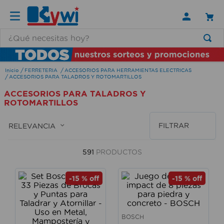
¿Qué necesitas hoy?
TÉRMINOS MÁS BUSCADOS
FERRETERIA
ACCESORIOS PARA HERRAMIENTAS ELECTRICAS
1
.
lamparas
ACCESORIOS PARA TALADROS Y ROTOMARTILLOS
2
.
ducha
ACCESORIOS PARA TALADROS Y
ROTOMARTILLOS
3
.
lampara
4
.
silla
FILTRAR
RELEVANCIA
5
.
escritorio
591
PRODUCTOS
6
.
organizador
7
.
aspiradora
-
15 %
off
-
15 %
off
8
.
cerradura
9
.
taladro
BOSCH