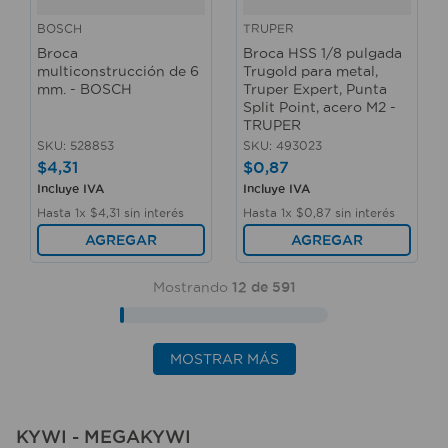
BOSCH
TRUPER
Broca
Broca HSS 1/8 pulgada
multiconstrucción de 6
Trugold para metal,
mm. - BOSCH
Truper Expert, Punta
Split Point, acero M2 -
TRUPER
SKU
:
528853
SKU
:
493023
$
4
,
31
$
0
,
87
Incluye IVA
Incluye IVA
Hasta
1
x
$
4
,
31
sin interés
Hasta
1
x
$
0
,
87
sin interés
AGREGAR
AGREGAR
Mostrando
12 de 591
MOSTRAR MÁS
KYWI - MEGAKYWI