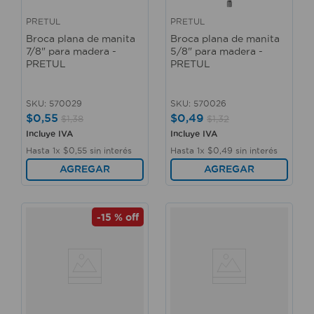
PRETUL
PRETUL
Broca plana de manita
Broca plana de manita
7/8" para madera -
5/8" para madera -
PRETUL
PRETUL
SKU
:
570029
SKU
:
570026
$
0
,
55
$
0
,
49
$
1
,
38
$
1
,
32
Incluye IVA
Incluye IVA
Hasta
1
x
$
0
,
55
sin interés
Hasta
1
x
$
0
,
49
sin interés
AGREGAR
AGREGAR
-
15 %
off