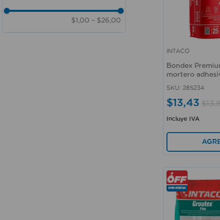
$1,00
–
$26,00
INTACO
Vista rápida
Bondex Premiu
mortero adhesi
SKU
:
285234
$
13
,
43
$
13
,
Incluye IVA
AGR