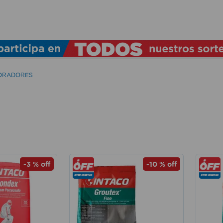
TÉRMINOS MÁS BUSCADOS
1
.
lamparas
2
.
ducha
ORADORES
3
.
silla
4
.
lampara
5
.
escritorio
6
.
organizador
7
.
aspiradora
-
3 %
off
-
10 %
off
8
.
cerradura
9
.
taladro
10
.
sillas