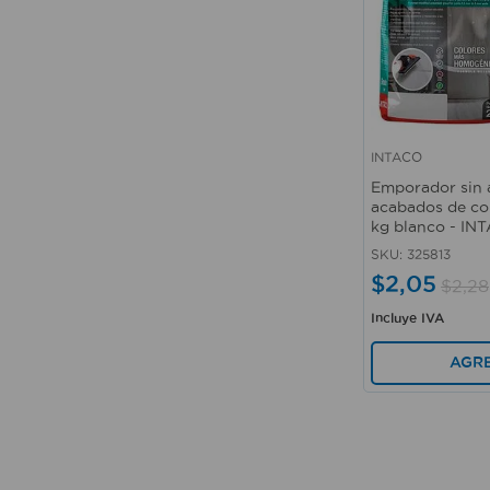
INTACO
Vista rápida
Emporador sin 
acabados de co
kg blanco - IN
SKU
:
325813
$
2
,
05
$
2
,
28
Incluye IVA
AGR