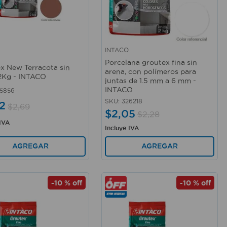
INTACO
rápida
Vista rápida
Porcelana groutex fina sin
x New Terracota sin
arena, con polímeros para
2Kg - INTACO
juntas de 1.5 mm a 6 mm -
INTACO
5856
SKU
:
326218
2
$
2
,
69
$
2
,
05
$
2
,
28
 IVA
Incluye IVA
AGREGAR
AGREGAR
-
10 %
off
-
10 %
off