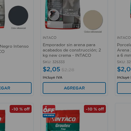
INTACO
INTACO
Vista rápida
Vista 
Emporador sin arena para
Porcel
Negro Intenso
acabados de construcción; 2
Arena 2
ACO
kg new crema - INTACO
a 6 mm
SKU
:
325333
SKU
:
32
$
2
,
05
$
2
,
0
$
2
,
28
Incluye IVA
Incluye
EGAR
AGREGAR
-
10 %
off
-
10 %
off