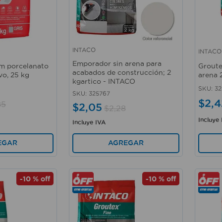
INTACO
INTACO
Vista rápida
Vista 
Emporador sin arena para
m porcelanato
Groute
acabados de construcción; 2
vo, 25 kg
arena 
kgartico - INTACO
SKU
:
32
SKU
:
325767
$
2
,
4
85
$
2
,
05
$
2
,
28
Incluye
Incluye IVA
AGREGAR
EGAR
-
10 %
off
-
10 %
off