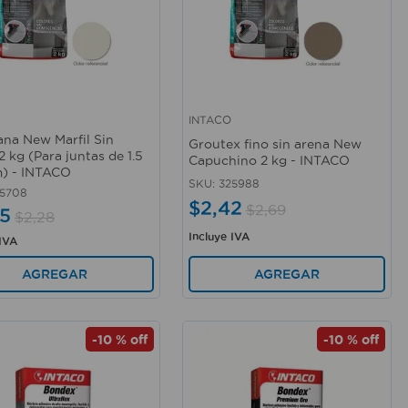
INTACO
rápida
Vista rápida
ana New Marfil Sin
Groutex fino sin arena New
 kg (Para juntas de 1.5
Capuchino 2 kg - INTACO
) - INTACO
SKU
:
325988
5708
$
2
,
42
$
2
,
69
5
$
2
,
28
Incluye IVA
 IVA
AGREGAR
AGREGAR
-
10 %
off
-
10 %
off