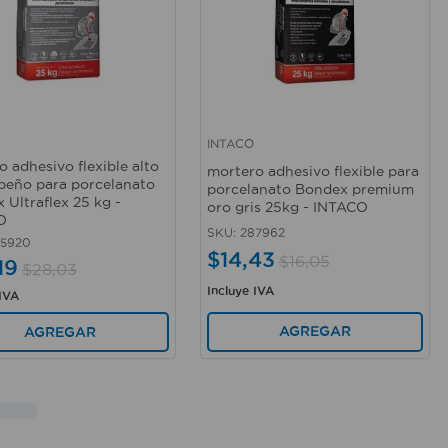
INTACO
rápida
Vista rápida
o adhesivo flexible alto
mortero adhesivo flexible para
eño para porcelanato
porcelanato Bondex premium
 Ultraflex 25 kg -
oro gris 25kg - INTACO
O
SKU
:
287962
85920
$
14
,
43
$
16
,
05
19
$
28
,
03
Incluye IVA
 IVA
AGREGAR
AGREGAR