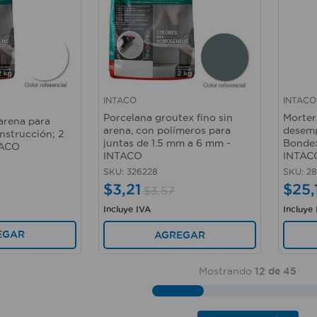
INTACO
INTACO
Vista rápida
Vista 
Porcelana groutex fino sin
Morter
arena para
arena, con polímeros para
desemp
nstrucción; 2
juntas de 1.5 mm a 6 mm -
Bondex
TACO
INTACO
INTAC
SKU
:
326228
SKU
:
2
$
3
,
21
$
25
,
$
3
,
57
Incluye IVA
Incluye
EGAR
AGREGAR
Mostrando
12 de 45