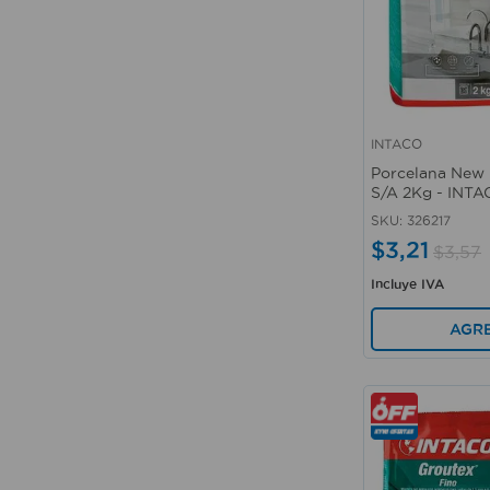
INTACO
Vista rápida
Porcelana New 
S/A 2Kg - INT
SKU
:
326217
$
3
,
21
$
3
,
57
Incluye IVA
AGR