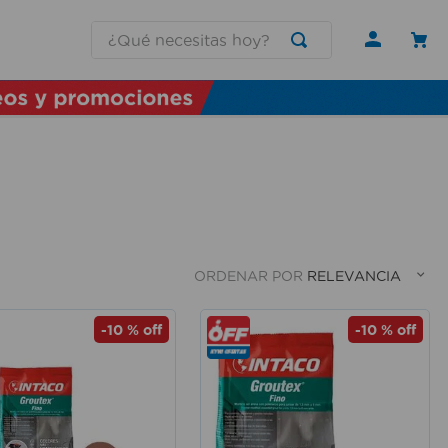
¿Qué necesitas hoy?
ORDENAR POR
RELEVANCIA
-
10 %
off
-
10 %
off