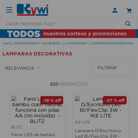
¿Qué necesitas hoy?
TÉRMINOS MÁS BUSCADOS
DECORACION Y ACABADOS
ILUMINACION
LAMPARAS DECORATIVAS
1
.
lamparas
LAMPARAS DECORATIVAS
2
.
ducha
3
.
silla
FILTRAR
RELEVANCIA
4
.
lampara
820
PRODUCTOS
5
.
organizador
6
.
escritorio
-
19 %
off
-
37 %
off
7
.
cerradura
8
.
aspiradora
IKE LITE
BLITZ
Lampara D/Escritorio
9
.
fregadero
Farol LED de bambú
Led Bl/Flex.Clip 3W -