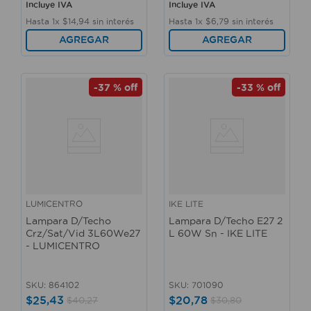
Incluye IVA
Incluye IVA
Hasta
1
x
$
14
,
94
sin interés
Hasta
1
x
$
6
,
79
sin interés
AGREGAR
AGREGAR
-
37 %
off
-
33 %
off
LUMICENTRO
IKE LITE
Lampara D/Techo
Lampara D/Techo E27 2
Crz/Sat/Vid 3L60We27
L 60W Sn - IKE LITE
- LUMICENTRO
SKU
:
864102
SKU
:
701090
$
25
,
43
$
20
,
78
$
40
,
27
$
30
,
80