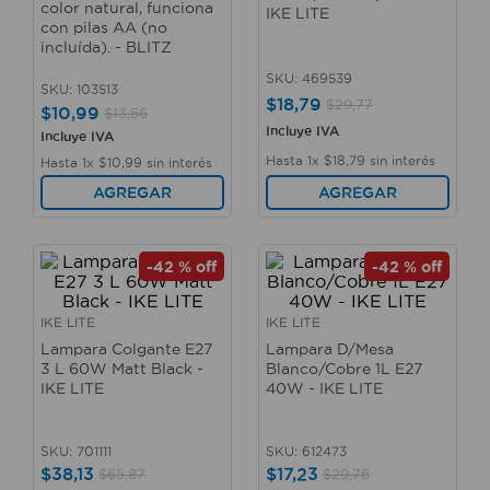
color natural, funciona
IKE LITE
10
.
taladro
con pilas AA (no
incluída). - BLITZ
SKU
:
469539
SKU
:
103513
$
18
,
79
$
29
,
77
$
10
,
99
$
13
,
56
Incluye IVA
Incluye IVA
Hasta
1
x
$
18
,
79
sin interés
Hasta
1
x
$
10
,
99
sin interés
AGREGAR
AGREGAR
-
42 %
off
-
42 %
off
IKE LITE
IKE LITE
Lampara Colgante E27
Lampara D/Mesa
3 L 60W Matt Black -
Blanco/Cobre 1L E27
IKE LITE
40W - IKE LITE
SKU
:
701111
SKU
:
612473
$
38
,
13
$
17
,
23
$
65
,
87
$
29
,
76