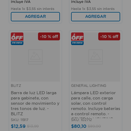
Incluye IVA
Incluye IVA
Hasta
1
x
$
3
,
55
sin interés
Hasta
1
x
$
3
,
55
sin interés
AGREGAR
AGREGAR
-
10 %
off
-
10 %
off
BLITZ
GENERAL LIGHTING
Barra de luz LED larga
Lámpara LED exterior
para gabinete, con
para calle, con carga
sensor de movimiento y
solar, con control
tres tonos de luz. -
remoto. Incluye baterías
BLITZ
a control remoto. -
GENERAL LIGHTING
SKU
:
11917
SKU
:
102712
$
12
,
59
$
80
,
10
$
13
,
99
$
89
,
00