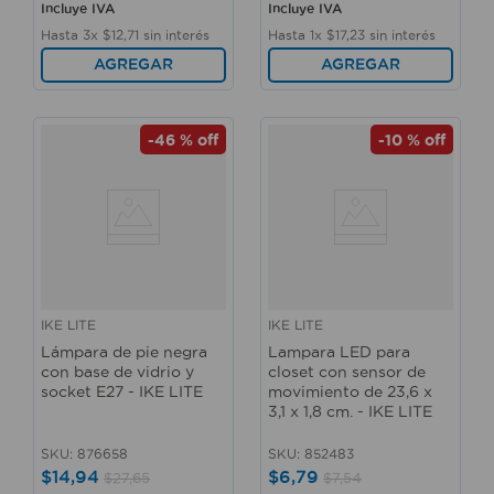
Incluye IVA
Incluye IVA
Hasta
3
x
$
12
,
71
sin interés
Hasta
1
x
$
17
,
23
sin interés
AGREGAR
AGREGAR
-
46 %
off
-
10 %
off
IKE LITE
IKE LITE
Lámpara de pie negra
Lampara LED para
con base de vidrio y
closet con sensor de
socket E27 - IKE LITE
movimiento de 23,6 x
3,1 x 1,8 cm. - IKE LITE
SKU
:
876658
SKU
:
852483
$
14
,
94
$
6
,
79
$
27
,
65
$
7
,
54