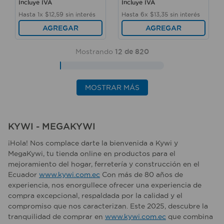
Incluye IVA
Incluye IVA
Hasta
1
x
$
12
,
59
sin interés
Hasta
6
x
$
13
,
35
sin interés
AGREGAR
AGREGAR
Mostrando
12 de 820
MOSTRAR MÁS
KYWI - MEGAKYWI
¡Hola! Nos complace darte la bienvenida a Kywi y
MegaKywi, tu tienda online en productos para el
mejoramiento del hogar, ferretería y construcción en el
Ecuador
www.kywi.com.ec
Con más de 80 años de
experiencia, nos enorgullece ofrecer una experiencia de
compra excepcional, respaldada por la calidad y el
compromiso que nos caracterizan. Este 2025, descubre la
tranquilidad de comprar en
www.kywi.com.ec
que combina