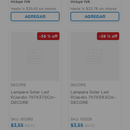
Incluye IVA
Incluye IVA
Hasta
1
x
$
25
,
43
sin interés
Hasta
1
x
$
20
,
78
sin interés
AGREGAR
AGREGAR
-
38 %
off
-
38 %
off
DECORE
DECORE
Lampara Solar Led
Lampara Solar Led
P/Jardin 7X7X37.5Cm -
P/Jardin 7X7X39.5Cm -
DECORE
DECORE
SKU
:
102260
SKU
:
102235
$
3
,
55
$
3
,
55
$
5
,
72
$
5
,
72