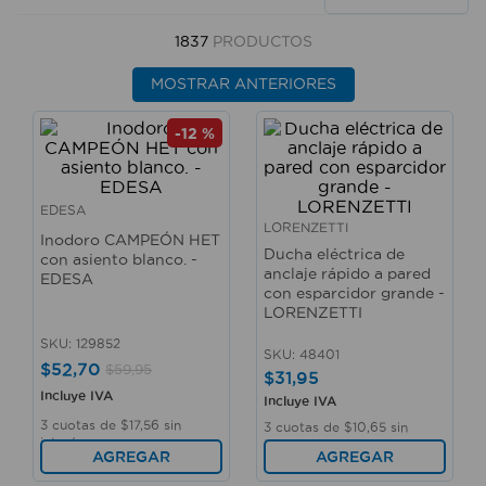
10
.
taladro
1837
PRODUCTOS
MOSTRAR ANTERIORES
-
12 %
EDESA
LORENZETTI
Inodoro CAMPEÓN HET
Ducha eléctrica de
con asiento blanco. -
anclaje rápido a pared
EDESA
con esparcidor grande -
LORENZETTI
SKU
:
129852
SKU
:
48401
$
52
,
70
$
59
,
95
$
31
,
95
Incluye IVA
Incluye IVA
3
cuotas de
$
17
,
56
sin
3
cuotas de
$
10
,
65
sin
interés
interés
AGREGAR
AGREGAR