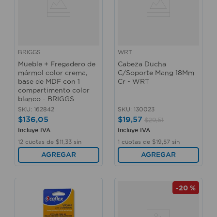
BRIGGS
WRT
Mueble + Fregadero de
Cabeza Ducha
mármol color crema,
C/Soporte Mang 18Mm
base de MDF con 1
Cr - WRT
compartimento color
blanco - BRIGGS
SKU
:
162842
SKU
:
130023
$
136
,
05
$
19
,
57
$
29
,
51
Incluye IVA
Incluye IVA
12
cuotas de
$
11
,
33
sin
1
cuotas de
$
19
,
57
sin
interés
interés
AGREGAR
AGREGAR
-
20 %