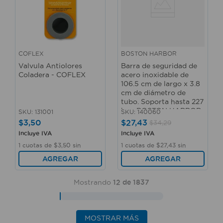
COFLEX
BOSTON HARBOR
Valvula Antiolores
Barra de seguridad de
Coladera - COFLEX
acero inoxidable de
106.5 cm de largo x 3.8
cm de diámetro de
tubo. Soporta hasta 227
kg - BOSTON HARBOR
SKU
:
131001
SKU
:
140060
$
3
,
50
$
27
,
43
$
34
,
29
Incluye IVA
Incluye IVA
1
cuotas de
$
3
,
50
sin
1
cuotas de
$
27
,
43
sin
interés
interés
AGREGAR
AGREGAR
Mostrando
12 de 1837
MOSTRAR MÁS