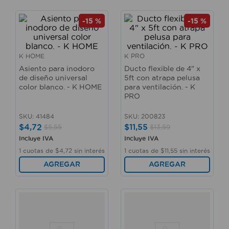
-
15 %
-
15 %
K HOME
K PRO
Asiento para inodoro
Ducto flexible de 4" x
de diseño universal
5ft con atrapa pelusa
color blanco. - K HOME
para ventilación. - K
PRO
SKU
:
41484
SKU
:
200823
$
4
,
72
$
11
,
55
$
5
,
55
$
13
,
59
Incluye IVA
Incluye IVA
1
cuotas de
$
4
,
72
sin interés
1
cuotas de
$
11
,
55
sin interés
AGREGAR
AGREGAR