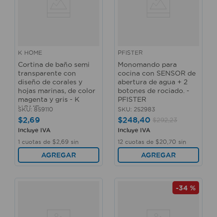
K HOME
PFISTER
Cortina de baño semi
Monomando para
transparente con
cocina con SENSOR de
diseño de corales y
abertura de agua + 2
hojas marinas, de color
botones de rociado. -
magenta y gris - K
PFISTER
HOME
SKU
:
859110
SKU
:
252983
$
2
,
69
$
248
,
40
$
292
,
23
Incluye IVA
Incluye IVA
1
cuotas de
$
2
,
69
sin
12
cuotas de
$
20
,
70
sin
interés
interés
AGREGAR
AGREGAR
-
34 %