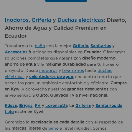
Inodoros
,
Grifería
y
Duchas eléctricas
: Diseño,
Ahorro de Agua y Calidad Premium en
Ecuador
Transforma tu
baño
con la mejor
Grifería
,
Sanitarios
y
Accesorios
funcionales disponibles en
Ecuador
. Ofrecemos
soluciones completas que garantizan
diseño moderno,
ahorro de agua
y la
máxima durabilidad
para tu hogar o
proyecto. Desde
inodoros
y
lavamanos
hasta
duchas
eléctricas
y
calentadores de agua
, encuentra todo lo que
necesitas para un ambiente confortable y eficiente.
Compra
en Kywi
y aprovecha nuestros
grandes descuentos
con
envío seguro a
Quito, Guayaquil y a nivel nacional.
Edesa
,
Briggs
,
FV
y
Lorenzetti
: La
Grifería
y
Sanitarios de
Lujo
están en Kywi
Garantiza la
excelencia en cada detalle
con el respaldo de
las
marcas líderes
de
baño
a nivel mundial. Somos