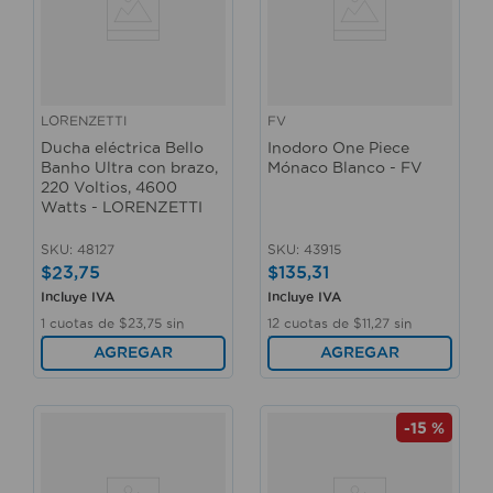
LORENZETTI
FV
Ducha eléctrica Bello
Inodoro One Piece
Banho Ultra con brazo,
Mónaco Blanco - FV
220 Voltios, 4600
Watts - LORENZETTI
SKU
:
48127
SKU
:
43915
$
23
,
75
$
135
,
31
Incluye IVA
Incluye IVA
1
cuotas de
$
23
,
75
sin
12
cuotas de
$
11
,
27
sin
interés
interés
AGREGAR
AGREGAR
-
15 %