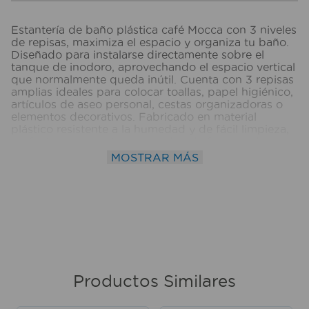
Estantería de baño plástica café Mocca con 3 niveles
de repisas, maximiza el espacio y organiza tu baño.
Diseñado para instalarse directamente sobre el
tanque de inodoro, aprovechando el espacio vertical
que normalmente queda inútil. Cuenta con 3 repisas
amplias ideales para colocar toallas, papel higiénico,
artículos de aseo personal, cestas organizadoras o
elementos decorativos. Fabricado en material
plástico resistente a la humedad y de fácil limpieza,
perfecto para mantener el orden de forma práctica
en baños pequeños o espacios reducidos. Medidas
MOSTRAR MÁS
del producto (Alt+Anch+Prof): 171,8 x 25,2 x 61,5 cm
RIMAX
Productos Similares