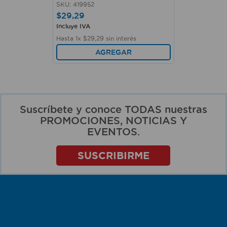
SKU
:
419952
$
29
,
29
Incluye IVA
Hasta
1
x
$
29
,
29
sin interés
AGREGAR
Suscríbete y conoce TODAS nuestras
PROMOCIONES, NOTICIAS Y
EVENTOS.
SUSCRIBIRME