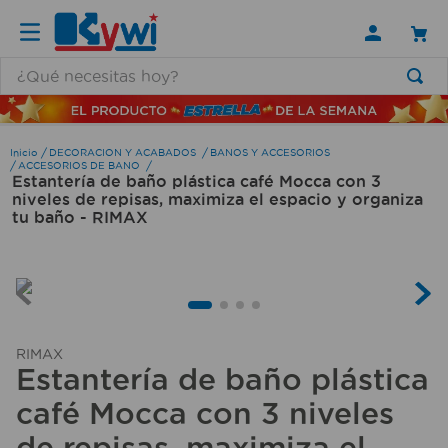
¿Qué necesitas hoy?
TÉRMINOS MÁS BUSCADOS
1
.
lamparas
DECORACION Y ACABADOS
BANOS Y ACCESORIOS
ACCESORIOS DE BANO
Estantería de baño plástica café Mocca con 3
2
.
ducha
niveles de repisas, maximiza el espacio y organiza
3
.
silla
tu baño - RIMAX
4
.
lampara
5
.
organizador
6
.
escritorio
RIMAX
7
.
aspiradora
Estantería de baño plástica
8
.
taladro
café Mocca con 3 niveles
9
.
cerradura
de repisas, maximiza el