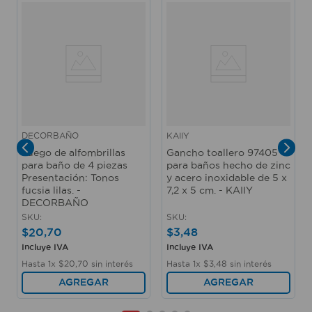
DECORBAÑO
KAIIY
Juego de alfombrillas
Gancho toallero 97405
para baño de 4 piezas
para baños hecho de zinc
Presentación: Tonos
y acero inoxidable de 5 x
fucsia lilas. -
7,2 x 5 cm. - KAIIY
DECORBAÑO
SKU
:
SKU
:
$
20
,
70
$
3
,
48
Incluye IVA
Incluye IVA
Hasta
1
x
$
20
,
70
sin interés
Hasta
1
x
$
3
,
48
sin interés
AGREGAR
AGREGAR