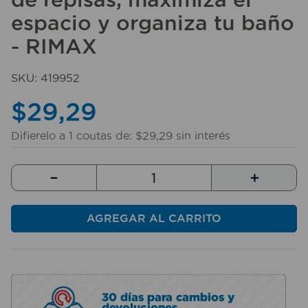
10
.
fregadero
espacio y organiza tu baño
- RIMAX
SKU
:
419952
$
29
,
29
Difierelo a
1
coutas de:
$
29
,
29
sin interés
－
＋
AGREGAR AL CARRITO