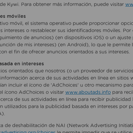
 de Kywi. Para obtener más información, puede visitar
www
res móviles
tivo móvil, el sistema operativo puede proporcionar opcio
s intereses o restablecer sus identificadores móviles. Por 
eguimiento de anuncios) (en dispositivos iOS) o un ajuste 
unción de mis intereses) (en Android), lo que le permite l
con el fin de ofrecer anuncios orientados a sus intereses.
asada en intereses
cios orientados que nosotros (o un proveedor de servici
 información acerca de sus actividades en línea en sitios
ían incluir el ícono de 'AdChoices' u otro mecanismo par
 el ícono AdChoices o visitar
www.aboutads.info
para reci
cerca de sus actividades en línea para recibir publicida
n utilizados para la publicidad basada en intereses por p
A).
a de deshabilitación de NAI (Network Advertising Initiati
dvertising.org/choices
le permite impedir que se utilice