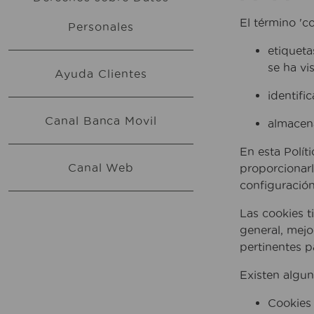
El término 'c
Personales
etiqueta
se ha vi
Ayuda Clientes
identifi
Canal Banca Movil
almacena
En esta Polít
Canal Web
proporcionarl
configuración
Las cookies t
general, mejo
pertinentes p
Existen algun
Cookies 