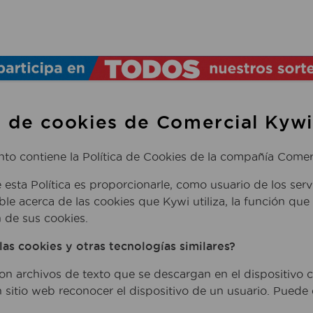
TÉRMINOS MÁS BUSCADOS
1
.
lamparas
2
.
ducha
a de cookies de Comercial Kywi
3
.
silla
4
.
lampara
o contiene la Política de Cookies de la compañía Comerci
5
.
organizador
e esta Política es proporcionarle, como usuario de los se
6
.
escritorio
ible acerca de las cookies que Kywi utiliza, la función q
 de sus cookies.
7
.
cerradura
las cookies y otras tecnologías similares?
8
.
aspiradora
9
.
fregadero
on archivos de texto que se descargan en el dispositivo c
 sitio web reconocer el dispositivo de un usuario. Puede
10
.
taladro