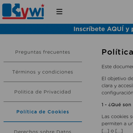
Polític
Preguntas frecuentes
Este document
Términos y condiciones
El objetivo d
clara y acces
Politica de Privacidad
configuración
1 - ¿Qué son 
Política de Cookies
Las cookies s
permiten a un
[…] o […]
Derechos sobre Datos