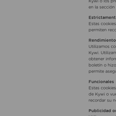
Kywi o los pr
en la sección
Estrictament
Estas cookies
permiten reco
Rendimiento 
Utilizamos co
Kywi. Utiliza
obtener infor
boletín o hiz
permite asegu
Funcionales
Estas cookies
de Kywi o vue
recordar su n
Publicidad o