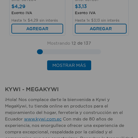
$
4
,
29
$
3
,
13
Exento IVA
Exento IVA
Hasta
1
x
$
4
,
29
sin interés
Hasta
1
x
$
3
,
13
sin interés
AGREGAR
AGREGAR
Mostrando
12 de 137
MOSTRAR MÁS
KYWI - MEGAKYWI
¡Hola! Nos complace darte la bienvenida a Kywi y
MegaKywi, tu tienda online en productos para el
mejoramiento del hogar, ferretería y construcción en el
Ecuador
www.kywi.com.ec
Con más de 80 años de
experiencia, nos enorgullece ofrecer una experiencia de
compra excepcional, respaldada por la calidad y el