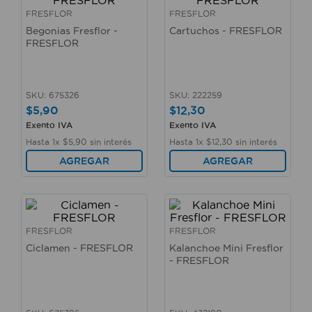
10
.
sillas
FRESFLOR
FRESFLOR
Begonias Fresflor -
Cartuchos - FRESFLOR
FRESFLOR
SKU
:
675326
SKU
:
222259
$
5
,
90
$
12
,
30
Exento IVA
Exento IVA
Hasta
1
x
$
5
,
90
sin interés
Hasta
1
x
$
12
,
30
sin interés
AGREGAR
AGREGAR
FRESFLOR
FRESFLOR
Ciclamen - FRESFLOR
Kalanchoe Mini Fresflor
- FRESFLOR