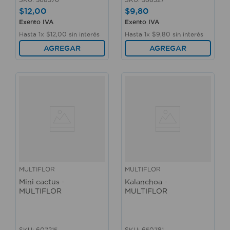
$
12
,
00
$
9
,
80
Exento IVA
Exento IVA
Hasta
1
x
$
12
,
00
sin interés
Hasta
1
x
$
9
,
80
sin interés
AGREGAR
AGREGAR
MULTIFLOR
MULTIFLOR
Mini cactus -
Kalanchoa -
MULTIFLOR
MULTIFLOR
SKU
:
607215
SKU
:
650781