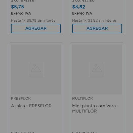
SKU
:
675385
SKU
:
432180
$
5
,
75
$
3
,
82
Exento IVA
Exento IVA
Hasta
1
x
$
5
,
75
sin interés
Hasta
1
x
$
3
,
82
sin interés
AGREGAR
AGREGAR
FRESFLOR
MULTIFLOR
Azalea - FRESFLOR
Mini planta carnívora -
MULTIFLOR