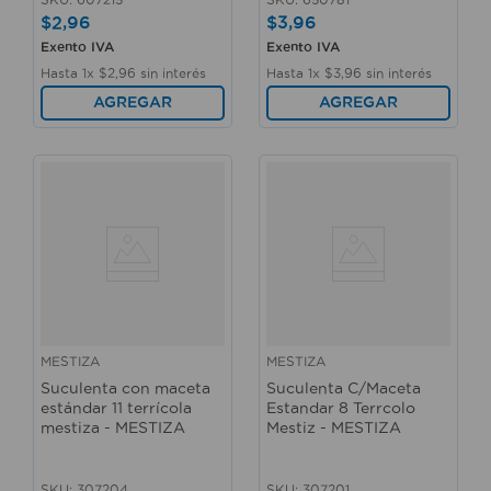
$
2
,
96
$
3
,
96
Exento IVA
Exento IVA
Hasta
1
x
$
2
,
96
sin interés
Hasta
1
x
$
3
,
96
sin interés
AGREGAR
AGREGAR
MESTIZA
MESTIZA
Suculenta con maceta
Suculenta C/Maceta
estándar 11 terrícola
Estandar 8 Terrcolo
mestiza - MESTIZA
Mestiz - MESTIZA
SKU
:
307204
SKU
:
307201