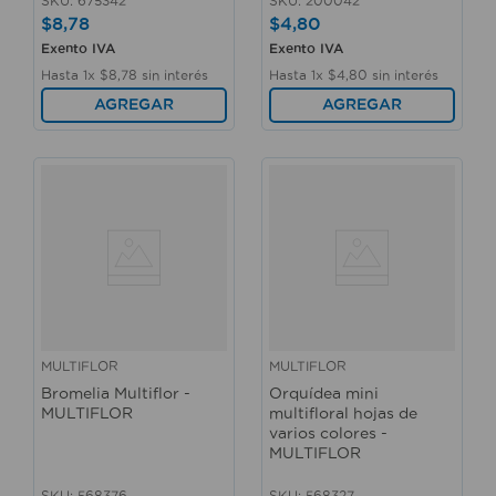
SKU
:
675342
SKU
:
200042
$
8
,
78
$
4
,
80
Exento IVA
Exento IVA
Hasta
1
x
$
8
,
78
sin interés
Hasta
1
x
$
4
,
80
sin interés
AGREGAR
AGREGAR
MULTIFLOR
MULTIFLOR
Bromelia Multiflor -
Orquídea mini
MULTIFLOR
multifloral hojas de
varios colores -
MULTIFLOR
SKU
:
568376
SKU
:
568327