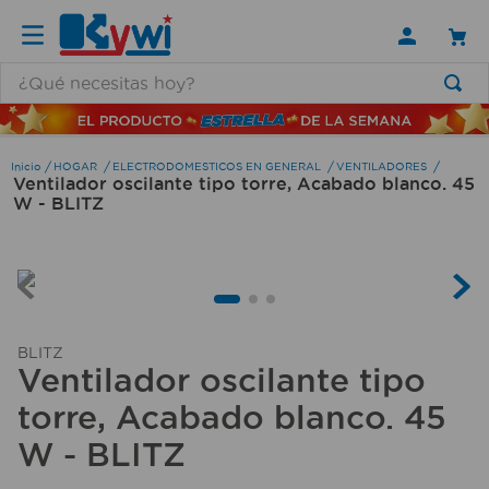
¿Qué necesitas hoy?
TÉRMINOS MÁS BUSCADOS
1
.
lamparas
HOGAR
ELECTRODOMESTICOS EN GENERAL
VENTILADORES
Ventilador oscilante tipo torre, Acabado blanco. 45
2
.
ducha
W - BLITZ
3
.
silla
4
.
organizador
5
.
lampara
6
.
escritorio
BLITZ
Ventilador oscilante tipo
7
.
cerradura
torre, Acabado blanco. 45
8
.
aspiradora
W - BLITZ
9
.
lavamanos