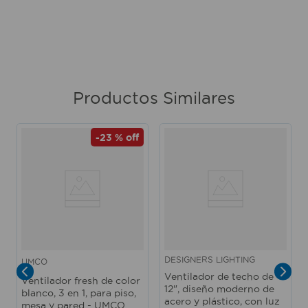
Productos Similares
-
23 %
off
DESIGNERS LIGHTING
UMCO
Ventilador de techo de
Ventilador fresh de color
12", diseño moderno de
blanco, 3 en 1, para piso,
acero y plástico, con luz
mesa y pared - UMCO