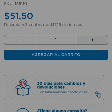
10
.
taladro
SKU
:
155110
$
51
,
50
Difierelo a
3
coutas de:
$
17
,
16
sin interés
－
＋
AGREGAR AL CARRITO