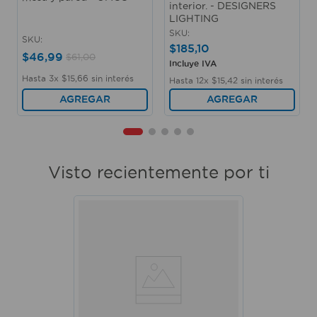
interior. - DESIGNERS
LIGHTING
SKU
:
SKU
:
$
185
,
10
$
46
,
99
$
61
,
00
Incluye IVA
Hasta
3
x
$
15
,
66
sin interés
Hasta
12
x
$
15
,
42
sin interés
AGREGAR
AGREGAR
Visto recientemente por ti