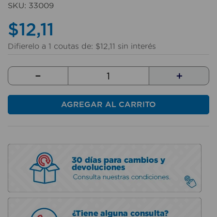
SKU
:
33009
10
.
sillas
$
12
,
11
Difierelo a
1
coutas de:
$
12
,
11
sin interés
－
＋
AGREGAR AL CARRITO