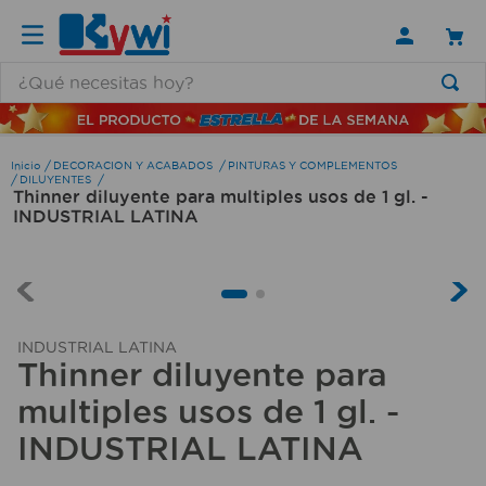
¿Qué necesitas hoy?
TÉRMINOS MÁS BUSCADOS
1
.
lamparas
DECORACION Y ACABADOS
PINTURAS Y COMPLEMENTOS
DILUYENTES
Thinner diluyente para multiples usos de 1 gl. -
2
.
ducha
INDUSTRIAL LATINA
3
.
silla
4
.
lampara
5
.
escritorio
INDUSTRIAL LATINA
6
.
organizador
Thinner diluyente para
7
.
aspiradora
multiples usos de 1 gl. -
8
.
cerradura
INDUSTRIAL LATINA
9
.
taladro