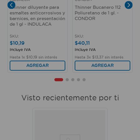
Thinner diluyente para
Thinner Bucanero 112
esmaltes anticorrosivos y
Poliuretano de 1 gl. -
barnices, en presentación
CONDOR
de 1 gl - INDULACA
SKU
:
SKU
:
$
10
,
19
$
40
,
11
Incluye IVA
Incluye IVA
Hasta
1
x
$
10
,
19
sin interés
Hasta
3
x
$
13
,
37
sin interés
AGREGAR
AGREGAR
Visto recientemente por ti