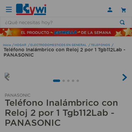
¿Qué necesitas hoy?
TÉRMINOS MÁS BUSCADOS
1
.
lamparas
HOGAR
ELECTRODOMESTICOS EN GENERAL
TELEFONOS
Teléfono Inalámbrico con Reloj 2 por 1 Tgb112Lab -
2
.
ducha
PANASONIC
3
.
silla
4
.
escritorio
5
.
lampara
6
.
organizador
PANASONIC
Teléfono Inalámbrico con
7
.
cerradura
Reloj 2 por 1 Tgb112Lab -
8
.
taladro
PANASONIC
9
.
aspiradora