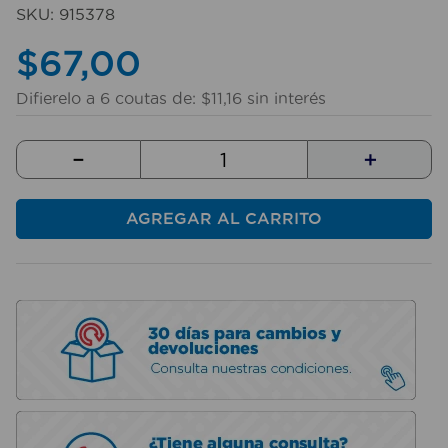
10
.
sillas
SKU
:
915378
$
67
,
00
Difierelo a
6
coutas de:
$
11
,
16
sin interés
－
＋
AGREGAR AL CARRITO