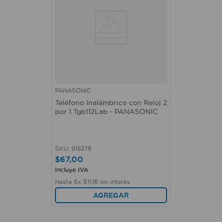
PANASONIC
Teléfono Inalámbrico con Reloj 2
por 1 Tgb112Lab - PANASONIC
SKU
:
915378
$
67
,
00
Incluye IVA
Hasta
6
x
$
11
,
16
sin interés
AGREGAR