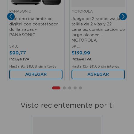
PANASONIC
MOTOROLA
Teléfono inalámbrico
Juego de 2 radios walkie-
digital con contestador
talkie de 2 vías y 22
de llamadas -
canales, comunicación de
PANASONIC
largo alcance -
MOTOROLA
SKU
:
SKU
:
$
99
,
77
$
139
,
99
Incluye IVA
Incluye IVA
Hasta
9
x
$
11
,
08
sin interés
Hasta
12
x
$
11
,
66
sin interés
AGREGAR
AGREGAR
Visto recientemente por ti