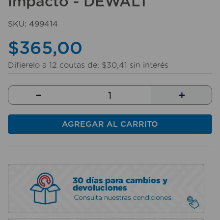
impacto - DEWALT
10
.
taladro
SKU
:
499414
$
365
,
00
Difierelo a
12
coutas de:
$
30
,
41
sin interés
－
＋
AGREGAR AL CARRITO