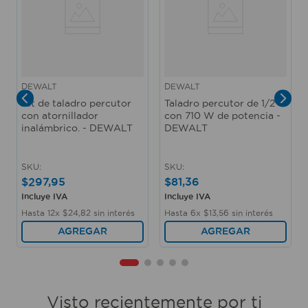
DEWALT
DEWALT
Kit de taladro percutor
Taladro percutor de 1/2"
con atornillador
con 710 W de potencia -
inalámbrico. - DEWALT
DEWALT
SKU
:
SKU
:
$
297
,
95
$
81
,
36
Incluye IVA
Incluye IVA
Hasta
12
x
$
24
,
82
sin interés
Hasta
6
x
$
13
,
56
sin interés
AGREGAR
AGREGAR
Visto recientemente por ti