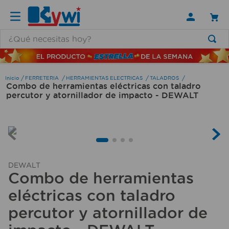
¿Qué necesitas hoy?
TÉRMINOS MÁS BUSCADOS
1
.
lamparas
FERRETERIA
HERRAMIENTAS ELECTRICAS
TALADROS
Combo de herramientas eléctricas con taladro
2
.
ducha
percutor y atornillador de impacto - DEWALT
3
.
silla
4
.
lampara
5
.
organizador
6
.
escritorio
DEWALT
Combo de herramientas
7
.
cerradura
eléctricas con taladro
8
.
aspiradora
percutor y atornillador de
9
.
fregadero