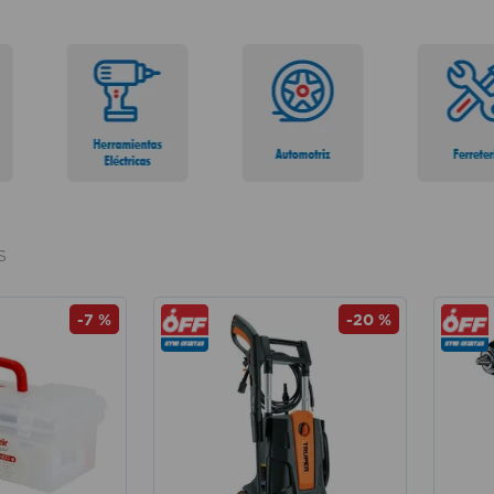
S
-
7 %
-
20 %