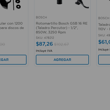
BOSCH
BOSCH
Vista rápida
Vista 
lar con 1200
Rotomartillo Bosch GSB 16 RE
Taladr
para discos de
(Taladro Percutor) - 1/2",
110V 
850W, 3250 Rpm
SKU
:
4
SKU
:
478212
$
61
,
$
87
,
26
00
$
102
,
67
Incluye
Incluye IVA
EGAR
AGREGAR