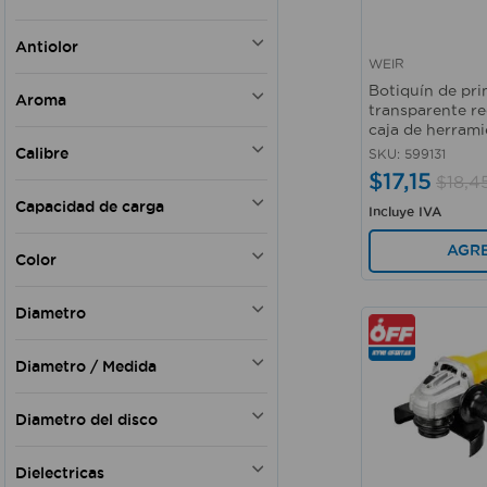
HERRAJES
MECANICOS
73 mm
84 mm
SEGURIDAD INDUSTRIAL Y
MAQUINAS Y HERRAMIENTAS DE
Antiolor
26 cm
PERSONAL
LABRANZA
23 mm
WEIR
67 cm
HERRAMIENTAS ELECTRICAS
Vista rápida
TUBERIAS PARA PLOMERIA Y
18 mm
Si
Botiquín de pri
61
ACCESORIOS
SENALETICA
Aroma
26 cm
No
transparente re
59
CINTAS ADHESIVAS
Bb2
23 cm
caja de herram
N/A
6"
ACCESORIOS PARA
21
Calibre
SKU
:
599131
AMOLADORAS Y PULIDORAS
19
$
17
,
15
$
18
,
4
DESARMADORES
4/0 AWG
Capacidad de carga
Incluye IVA
CANDADOS Y ACCESORIOS
6 AWG
ACCESORIOS DE LIMPIEZA
8 AWG
1 tn
AGR
AUTOMOTRIZ
Color
10 AWG
2 tn
12 AWG
3 tn
Blanco
14 AWG
Diametro
5 tn
Negro
16 AWG
6 tn
Gris
3,5 cm
18 AWG
10 kg
Diametro / Medida
Plata
31 mm
N8
20 kg
Amarillo
7/8"
3/8"
N12
30 kg
Beige
Diametro del disco
20 mm
1/2"
40 kg
Natural
37 mm
5/8"
4"
70 kg
Verde
3 cm
Dielectricas
16.7
4-1/2"
Naranja