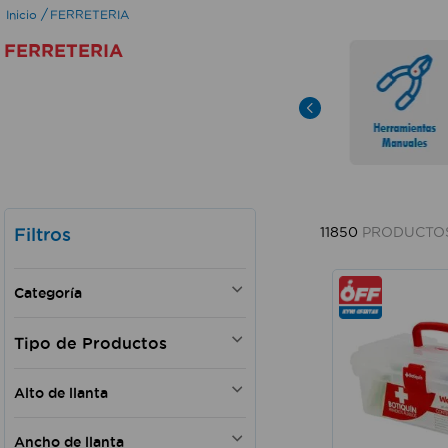
FERRETERIA
FERRETERIA
Filtros
11850
PRODUCTO
Categoría
HERRAMIENTAS MANUALES
FERRETERIA GENERAL
AUTOMOTRIZ
ACCESORIOS PARA TALADROS Y
Alto de llanta
ACCESORIOS PARA
ROTOMARTILLOS
HERRAMIENTAS ELECTRICAS
PERNOS Y TORNILLOS
25 cm
PLOMERIA
HERRAMIENTAS PARA
Ancho de llanta
98 mm