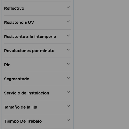
Derecha I(-)D(+)
550 W
Si
Algodón
INEN 3123
Izquierda I(+)D(-)
Reflectivo
800 W
NO
ISO 14001
500 W
Si
IP67
750 W
Resistencia UV
No
700 W
Si
850 W
Resistente a la intemperie
No
710 W
SI indirecta
Si
3/4 HP
Revoluciones por minuto
No
4500 RPM
Rin
8500 RPM
8300 RPM
15
Segmentado
8000 RPM
16
12000 rpm
10"
Si
3000 - 11000 rpm
Servicio de instalacion
Rin 16 - Rin 20
No
180 rpm
13" - 16"
N14
3600 rpm
12"
Tamaño de la lija
N18
2300 RPM
N12
23x28 cm
12000RPM
Tiempo De Trabajo
N°14
Gruesa
N°10