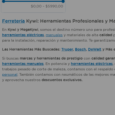
Todos los inodoros
120V
4V
600 ml
$0,00
–
$5990,00
110V
127V
100 ml
220V
220V
50 ml
100 Amp DC
Ferretería
Kywi: Herramientas Profesionales y Ma
80 ml
100V - 120V
100 g
En
Kywi y MegaKywi
, somos el destino número uno para profesi
800 ml
herramientas eléctricas
,
manuales
y materiales de alta
calidad
p
70 g
para la instalación, reparación y mantenimiento. Te garantiza
Las Herramientas Más Buscadas:
Truper
,
Bosch
,
DeWalt
y Más 
Si buscas
marcas y herramientas de prestigio
con
calidad gara
herramientas manuales
. En potencia y
herramientas eléctricas
,
trabajos pesado de corte de maleza, contamos con el respaldo
personal
. También contamos con neumáticos de las mejores m
y aprovecha nuestros
descuentos exclusivos.