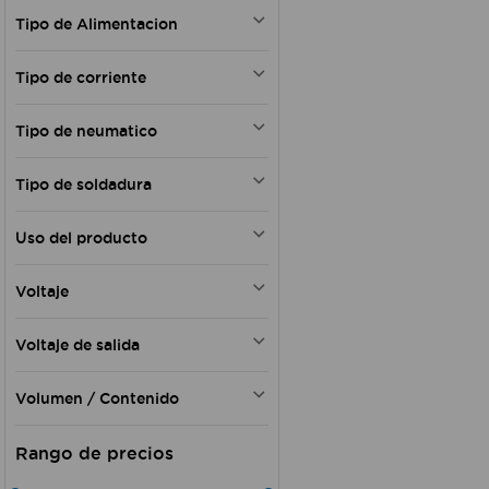
NA
Secado rápido
NO
Tipo de Alimentacion
5"
30 Min / 30 Minutos
N16
6"
45 Min / 45 Minutos
Eléctrica
N°9
21"
Tipo de corriente
5 min
Batería
N°6
12"
50 min / 20min
Combustible
CA - CD
N°5
36"
8 h
Tipo de neumatico
220V
CC
25 mm x 13 mm
50 min / 20 min de descanso
120V
CA
Fijo
29 mm x 13 mm
Máximo diario 6 horas
Pila
Tipo de soldadura
Todos
Máximo diario 3 horas
Pilas
Antipinchazos
MMA
50 min x 20 min descanso. Máx 6
Baterías
Uso del producto
Plástico
h
Alta penetración - Reparaciones
Eléctrico
Deportivo
Reparaciones en general
Hobby
3 pilas LR41
Voltaje
Acetileno
Profesional
Electrodo
Industrial
110 V
Estaño
Voltaje de salida
Pesado
18 V
Doméstico
220 V
110 V
Semi profesional
Volumen / Contenido
127 V
220 V
Para inodoro
6v
3.6 V
300 ml
Para Lavamanos y Cocina
127V
20 V
400 ml
Urinario Colby Plus
125V
12V
500 ml