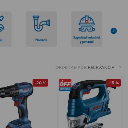
ORDENAR POR
RELEVANCIA
-
20 %
-
15 %