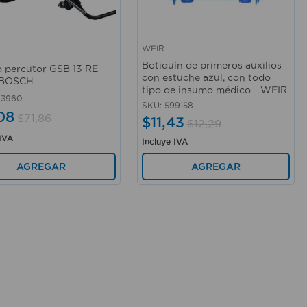
WEIR
rápida
Vista rápida
Botiquín de primeros auxilios
o percutor GSB 13 RE
con estuche azul, con todo
- BOSCH
tipo de insumo médico - WEIR
93960
SKU
:
599158
08
$
71
,
86
$
11
,
43
$
12
,
29
 IVA
Incluye IVA
AGREGAR
AGREGAR