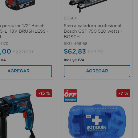
BOSCH
rápida
Vista rápida
o percutor 1/2" Bosch
Sierra caladora profesional
5-LI 18V BRUSHLESS -
Bosch GST 750 520 watts -
H
BOSCH
4170
SKU
:
468168
,
00
$
62
,
83
$
220
,
00
$
73
,
92
 IVA
Incluye IVA
AGREGAR
AGREGAR
-
15 %
-
7 %