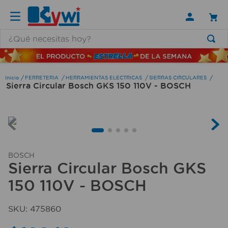
¿Qué necesitas hoy?
TÉRMINOS MÁS BUSCADOS
1
.
lamparas
FERRETERIA
HERRAMIENTAS ELECTRICAS
SIERRAS CIRCULARES
Sierra Circular Bosch GKS 150 110V - BOSCH
2
.
ducha
3
.
silla
4
.
organizador
5
.
lampara
BOSCH
6
.
escritorio
Sierra Circular Bosch GKS
150 110V - BOSCH
7
.
cerradura
8
.
aspiradora
SKU
:
475860
9
.
lavamanos