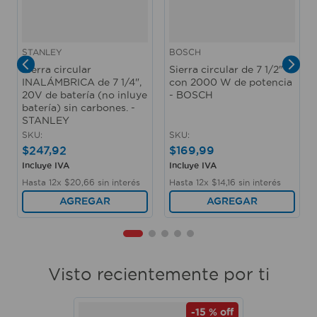
STANLEY
BOSCH
Sierra circular
Sierra circular de 7 1/2"
INALÁMBRICA de 7 1/4",
con 2000 W de potencia
20V de batería (no inluye
- BOSCH
batería) sin carbones. -
STANLEY
SKU
:
SKU
:
$
247
,
92
$
169
,
99
Incluye IVA
Incluye IVA
Hasta
12
x
$
20
,
66
sin interés
Hasta
12
x
$
14
,
16
sin interés
AGREGAR
AGREGAR
Visto recientemente por ti
-
15 %
off