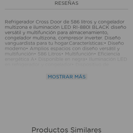
RESEÑAS
Refrigerador Cross Door de 586 litros y congelador
multizona e iluminación LED RI-880I BLACK diseño
versátil y multifunción para almacenamiento,
congelador multizona, compresor inverter. Diseño
vanguardista para tu hogar.Características:• Diseño
moderno• Amplios espacios con diseño versátil y
multifunción• 586 Litros• Multifunción• Eficiencia
energética A• Disponible en negra• Iluminación LED
en refrigerador y congelador• Dispositivo de
esterilización control de olores• Manija incorporada,
lámina inoxidable negraPanel digital multifunción:•
MOSTRAR MÁS
Zona convertible ajuste de temperatura -20°C a +5°
C• Ajuste de temperatura refrigerador• Ajuste
temperatura congelador• Modo Eco• Vacaciones•
Congelamieto rápido• BloqueoCongelador:• Hielo
fácil• Congelador con 4 cajones y 2 medios
cajonesRefrigerador:• Bandejas de vidrio templado 2
ajustables 1 extraíble resistencia 36kg• 6 Balcones
transparentes de gran capacidad y durabilidad
resistencia 5kg• Amplio cajón con control de
humedad Crisper para frutas y verduras• Zona con
Productos Similares