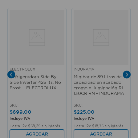
mayor control de humedad para frutas y verduras•
Zona fría para alimentos que no necesiten
congelaciónAccesorios:• Portahuevos, cubetas de
hielos plásticaMedidas del producto
(Alt+Anch+Prof): 190 x 90,5 x 67,3 cm INDURAMA
-
ELECTROLUX
INDURAMA
Refrigeradora Side By
Minibar de 89 litros de
Side Inverter 426 lts, No
capacidad en acabado
Frost. - ELECTROLUX
cromo e iluminación RI-
130CR RN - INDURAMA
SKU
:
SKU
:
$
699
,
00
$
225
,
00
Incluye IVA
Incluye IVA
Hasta
12
x
$
58
,
25
sin interés
Hasta
12
x
$
18
,
75
sin interés
AGREGAR
AGREGAR