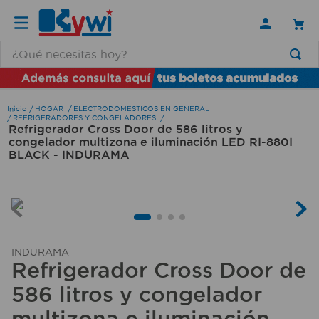
¿Qué necesitas hoy?
TÉRMINOS MÁS BUSCADOS
1
.
lamparas
HOGAR
ELECTRODOMESTICOS EN GENERAL
REFRIGERADORES Y CONGELADORES
Refrigerador Cross Door de 586 litros y
2
.
ducha
congelador multizona e iluminación LED RI-880I
3
.
silla
BLACK - INDURAMA
4
.
organizador
5
.
lampara
6
.
escritorio
INDURAMA
7
.
cerradura
Refrigerador Cross Door de
8
.
aspiradora
586 litros y congelador
9
.
lavamanos
multizona e iluminación