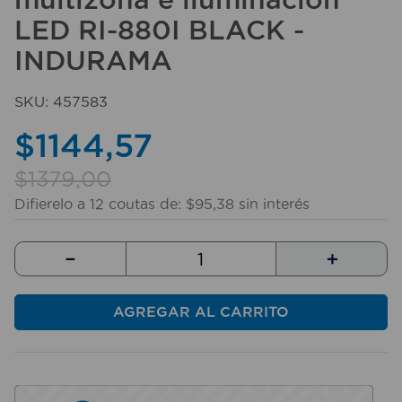
10
.
taladro
LED RI-880I BLACK -
INDURAMA
SKU
:
457583
$
1144
,
57
$
1379
,
00
Difierelo a
12
coutas de:
$
95
,
38
sin interés
－
＋
AGREGAR AL CARRITO