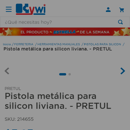
¿Qué necesitas hoy?
TÉRMINOS MÁS BUSCADOS
1
.
lamparas
FERRETERIA
HERRAMIENTAS MANUALES
PISTOLAS PARA SILICON
Pistola metálica para silicon liviana. - PRETUL
2
.
ducha
3
.
silla
4
.
lampara
5
.
organizador
PRETUL
6
.
escritorio
Pistola metálica para
silicon liviana. - PRETUL
7
.
cerradura
8
.
aspiradora
SKU
:
214655
9
.
fregadero