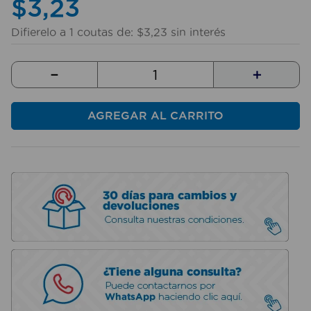
$
3
,
23
10
.
taladro
Difierelo a
1
coutas de:
$
3
,
23
sin interés
－
＋
AGREGAR AL CARRITO