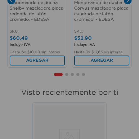
Monomando de ducha
Monomando de ducha
Shelby mezcladora placa
Corvus mezcladora placa
redonda de latón
cuadrada de latón
cromado. - EDESA
cromado. - EDESA
SKU
:
SKU
:
$
60
,
49
$
52
,
90
Incluye IVA
Incluye IVA
Hasta
6
x
$
10
,
08
sin interés
Hasta
3
x
$
17
,
63
sin interés
AGREGAR
AGREGAR
Visto recientemente por ti