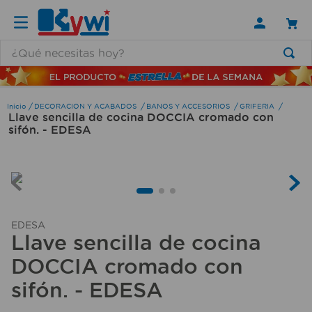
¿Qué necesitas hoy?
TÉRMINOS MÁS BUSCADOS
1
.
lamparas
DECORACION Y ACABADOS
BANOS Y ACCESORIOS
GRIFERIA
Llave sencilla de cocina DOCCIA cromado con
2
.
ducha
sifón. - EDESA
3
.
silla
4
.
lampara
5
.
organizador
6
.
escritorio
EDESA
Llave sencilla de cocina
7
.
cerradura
DOCCIA cromado con
8
.
aspiradora
sifón. - EDESA
9
.
fregadero