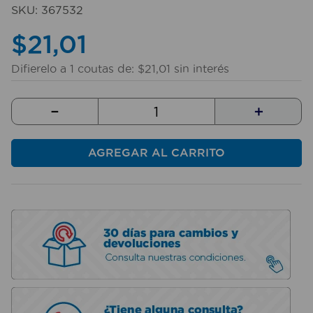
10
.
taladro
SKU
:
367532
$
21
,
01
Difierelo a
1
coutas de:
$
21
,
01
sin interés
－
＋
AGREGAR AL CARRITO