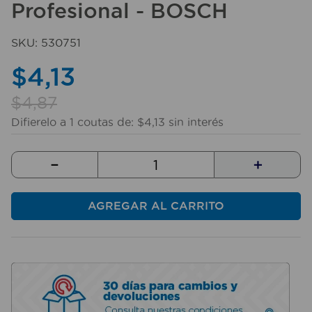
Profesional - BOSCH
10
.
taladro
SKU
:
530751
$
4
,
13
$
4
,
87
Difierelo a
1
coutas de:
$
4
,
13
sin interés
－
＋
AGREGAR AL CARRITO