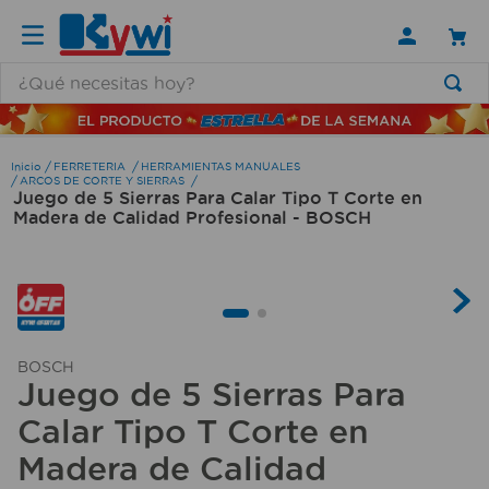
¿Qué necesitas hoy?
TÉRMINOS MÁS BUSCADOS
1
.
lamparas
FERRETERIA
HERRAMIENTAS MANUALES
ARCOS DE CORTE Y SIERRAS
Juego de 5 Sierras Para Calar Tipo T Corte en
2
.
ducha
Madera de Calidad Profesional - BOSCH
3
.
silla
4
.
organizador
5
.
lampara
6
.
escritorio
BOSCH
Juego de 5 Sierras Para
7
.
cerradura
Calar Tipo T Corte en
8
.
aspiradora
Madera de Calidad
9
.
lavamanos