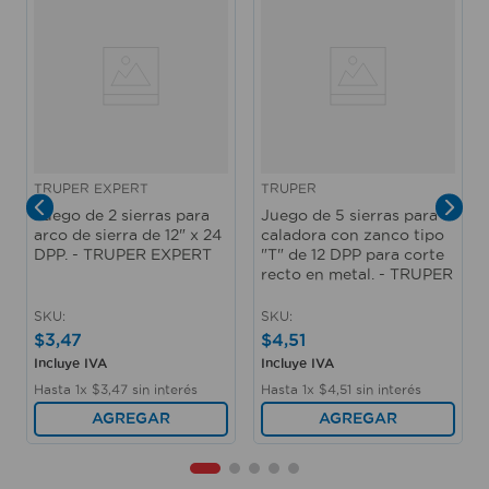
TRUPER EXPERT
TRUPER
Juego de 2 sierras para
Juego de 5 sierras para
arco de sierra de 12" x 24
caladora con zanco tipo
DPP. - TRUPER EXPERT
"T" de 12 DPP para corte
recto en metal. - TRUPER
SKU
:
SKU
:
$
3
,
47
$
4
,
51
Incluye IVA
Incluye IVA
Hasta
1
x
$
3
,
47
sin interés
Hasta
1
x
$
4
,
51
sin interés
AGREGAR
AGREGAR