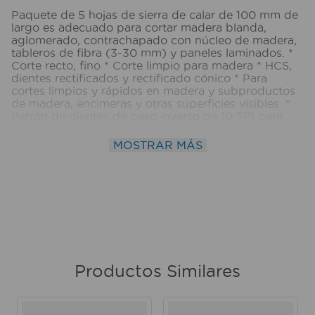
Paquete de 5 hojas de sierra de calar de 100 mm de
largo es adecuado para cortar madera blanda,
aglomerado, contrachapado con núcleo de madera,
tableros de fibra (3-30 mm) y paneles laminados. *
Corte recto, fino * Corte limpio para madera * HCS,
dientes rectificados y rectificado cónico * Para
cortes limpios y rápidos en madera y subproductos
de madera, encimeras y otras superficies visibles. *
Patrón de dientes de paso inverso de 10 TPI para
cortes extra limpios y sin astillas en las superficies
superiores * Construcción de acero con alto
MOSTRAR MÁS
contenido de carbono para una larga vida útil en
materiales de madera.
Productos Similares