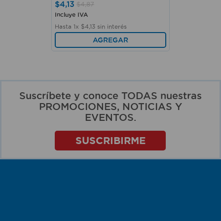
$
4
,
13
$
4
,
87
Incluye IVA
Hasta
1
x
$
4
,
13
sin interés
AGREGAR
Suscríbete y conoce TODAS nuestras
PROMOCIONES, NOTICIAS Y
EVENTOS.
SUSCRIBIRME