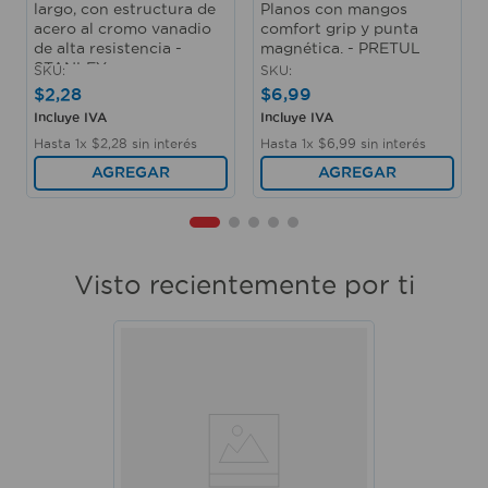
largo, con estructura de
Planos con mangos
acero al cromo vanadio
comfort grip y punta
de alta resistencia -
magnética. - PRETUL
STANLEY
SKU
:
SKU
:
$
2
,
28
$
6
,
99
Incluye IVA
Incluye IVA
Hasta
1
x
$
2
,
28
sin interés
Hasta
1
x
$
6
,
99
sin interés
AGREGAR
AGREGAR
Visto recientemente por ti