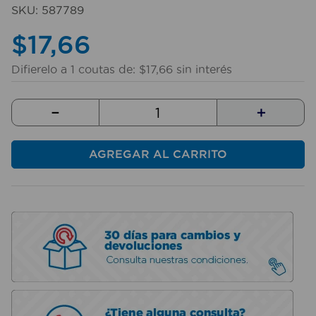
10
.
mesa
SKU
:
587789
$
17
,
66
Difierelo a
1
coutas de:
$
17
,
66
sin interés
－
＋
AGREGAR AL CARRITO