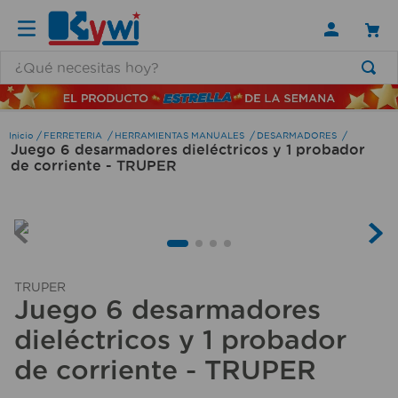
¿Qué necesitas hoy?
TÉRMINOS MÁS BUSCADOS
1
.
lamparas
FERRETERIA
HERRAMIENTAS MANUALES
DESARMADORES
Juego 6 desarmadores dieléctricos y 1 probador
2
.
ducha
de corriente - TRUPER
3
.
lampara
4
.
silla
5
.
escritorio
6
.
organizador
TRUPER
Juego 6 desarmadores
7
.
aspiradora
dieléctricos y 1 probador
8
.
cerradura
de corriente - TRUPER
9
.
taladro