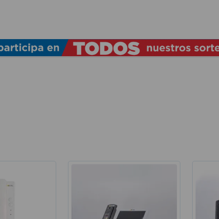
TÉRMINOS MÁS BUSCADOS
1
.
lamparas
2
.
ducha
3
.
silla
4
.
lampara
5
.
organizador
6
.
escritorio
7
.
aspiradora
8
.
taladro
9
.
cerradura
10
.
fregadero