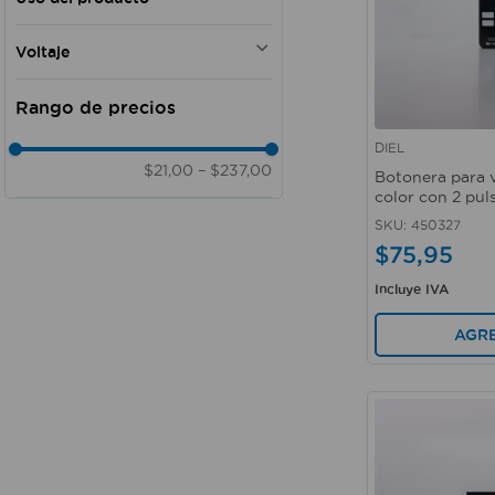
Doméstico - Comercial
Voltaje
110V
DIEL
Vista rápida
$21,00
–
$237,00
Botonera para 
color con 2 pul
SKU
:
450327
$
75
,
95
Incluye IVA
AGR