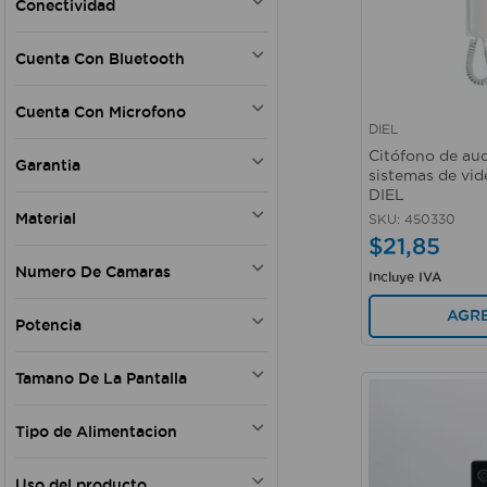
Conectividad
Wifi
Cuenta Con Bluetooth
No
Cuenta Con Microfono
DIEL
Vista rápida
Si
Citófono de au
Garantia
sistemas de vid
DIEL
Si
Material
SKU
:
450330
$
21
,
85
Plástico
Numero De Camaras
Incluye IVA
Metal
Plástico - Metal
1
AGR
Potencia
165
Tamano De La Pantalla
4.3"
Tipo de Alimentacion
7"
Eléctrica
Uso del producto