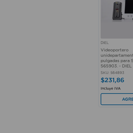
DIEL
Vista rápida
Videoportero
unidepartament
pulgadas para 
565903. - DIEL
SKU
:
564893
$
231
,
86
Incluye IVA
AGR