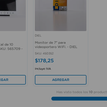
DIEL
Vista rápida
Monitor de 7" para
al de 10
videoportero WiFi. - DIEL
SKU: 565709 -
SKU
:
450352
$
178
,
25
Incluye IVA
AGREGAR
EGAR
Has visto todos los
10
product