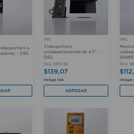
DIEL
DIEL
Vista rápida
Vista 
Videoportero
Monito
videoportero a
unidepartamental de 4.3". -
videop
sadores. - DIEL
DIEL
564893
SKU
:
590036
SKU
:
5
$
139
,
07
$
112
,
Incluye IVA
Incluye
EGAR
AGREGAR