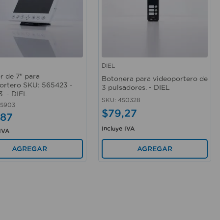
DIEL
rápida
Vista rápida
r de 7" para
Botonera para videoportero de
ortero SKU: 565423 -
3 pulsadores. - DIEL
. - DIEL
SKU
:
450328
65903
$
79
,
27
87
Incluye IVA
 IVA
AGREGAR
AGREGAR