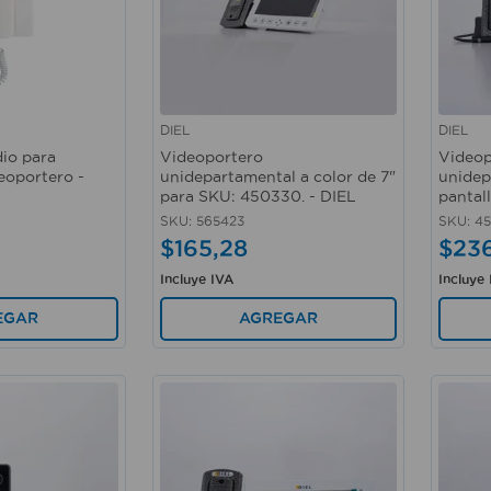
DIEL
DIEL
Vista rápida
Vista 
dio para
Videoportero
Videop
eoportero -
unidepartamental a color de 7"
unidep
para SKU: 450330. - DIEL
pantall
SKU
:
565423
SKU
:
45
$
165
,
28
$
23
Incluye IVA
Incluye
EGAR
AGREGAR