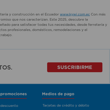
etería y construcción en el Ecuador
www.kywi.com.ec
Con más
romiso que nos caracterizan. Este 2025, descubre la
ñado para satisfacer todas tus necesidades, desde ferretería y
tos profesionales, domésticos, remodelaciones y el
rabajo.
TOS.
SUSCRIBIRME
 promociones
Medios de pago
Tarjetas de crédito y débito
 descuento