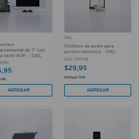
DIEL
rápida
Vista rápida
ortero
Citófono de audio para
artamental de 7" con
portero electrico. - DIEL
a táctil WiFi. - DIEL
SKU
:
570018
0351
$
29
,
95
6
,
95
Incluye IVA
 IVA
AGREGAR
AGREGAR