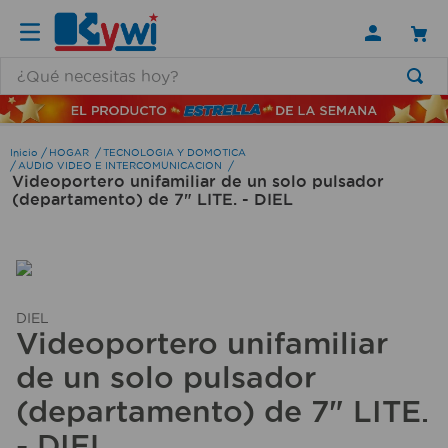
¿Qué necesitas hoy?
TÉRMINOS MÁS BUSCADOS
1
.
lamparas
HOGAR
TECNOLOGIA Y DOMOTICA
AUDIO VIDEO E INTERCOMUNICACION
Videoportero unifamiliar de un solo pulsador
2
.
ducha
(departamento) de 7" LITE. - DIEL
3
.
silla
4
.
lampara
5
.
escritorio
DIEL
6
.
organizador
Videoportero unifamiliar
7
.
aspiradora
de un solo pulsador
8
.
cerradura
(departamento) de 7" LITE.
9
.
taladro
- DIEL