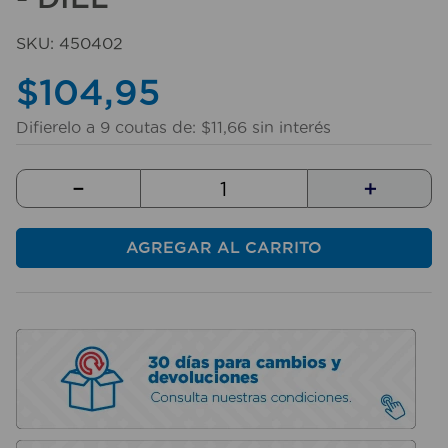
10
.
sillas
SKU
:
450402
$
104
,
95
Difierelo a
9
coutas de:
$
11
,
66
sin interés
－
＋
AGREGAR AL CARRITO