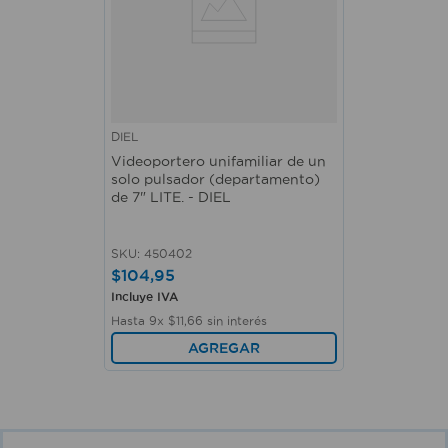
DIEL
Videoportero unifamiliar de un
solo pulsador (departamento)
de 7" LITE. - DIEL
SKU
:
450402
$
104
,
95
Incluye IVA
Hasta
9
x
$
11
,
66
sin interés
AGREGAR