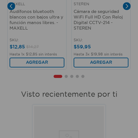
MAXELL
STEREN
Audífonos bluetooth
Cámara de seguridad
blancos con bajos ultra y
WiFi Full HD Con Reloj
función manos libres. -
Digital CCTV-214 -
MAXELL
STEREN
SKU
:
SKU
:
$
12
,
85
$
59
,
95
$
14
,
27
Hasta
1
x
$
12
,
85
sin interés
Hasta
3
x
$
19
,
98
sin interés
AGREGAR
AGREGAR
Visto recientemente por ti