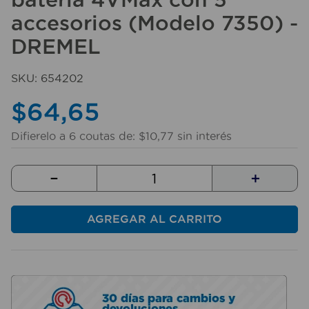
10
.
taladro
accesorios (Modelo 7350) -
DREMEL
SKU
:
654202
$
64
,
65
Difierelo a
6
coutas de:
$
10
,
77
sin interés
－
＋
AGREGAR AL CARRITO