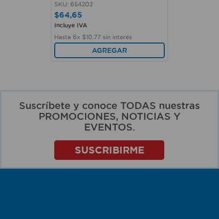
SKU
:
654202
$
64
,
65
Incluye IVA
Hasta
6
x
$
10
,
77
sin interés
AGREGAR
Suscríbete y conoce TODAS nuestras
PROMOCIONES, NOTICIAS Y
EVENTOS.
SUSCRIBIRME