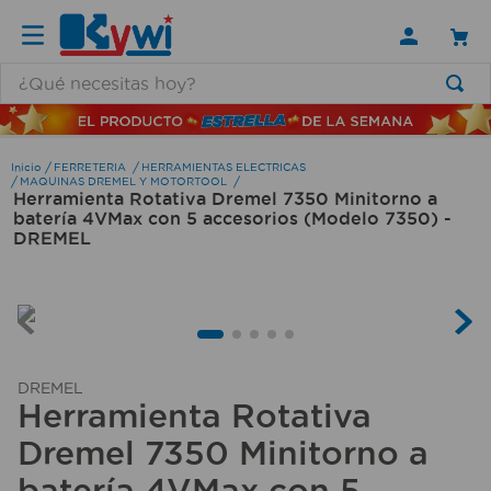
¿Qué necesitas hoy?
TÉRMINOS MÁS BUSCADOS
1
.
lamparas
FERRETERIA
HERRAMIENTAS ELECTRICAS
MAQUINAS DREMEL Y MOTORTOOL
Herramienta Rotativa Dremel 7350 Minitorno a
2
.
ducha
batería 4VMax con 5 accesorios (Modelo 7350) -
3
.
silla
DREMEL
4
.
lampara
5
.
organizador
6
.
escritorio
DREMEL
7
.
cerradura
Herramienta Rotativa
8
.
aspiradora
Dremel 7350 Minitorno a
9
.
fregadero
batería 4VMax con 5