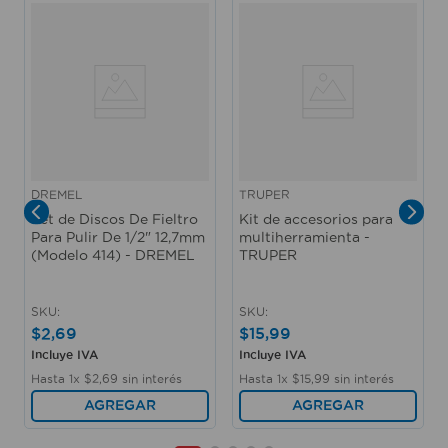
401), 1 llave para cambiar accesorios. Medidas del
producto (Alt+Anch+Prof): 21,1 x 7,1 x 11,4 cm
DREMEL
DREMEL
TRUPER
Set de Discos De Fieltro
Kit de accesorios para
Para Pulir De 1/2" 12,7mm
multiherramienta -
(Modelo 414) - DREMEL
TRUPER
SKU
:
SKU
:
$
2
,
69
$
15
,
99
Incluye IVA
Incluye IVA
Hasta
1
x
$
2
,
69
sin interés
Hasta
1
x
$
15
,
99
sin interés
AGREGAR
AGREGAR