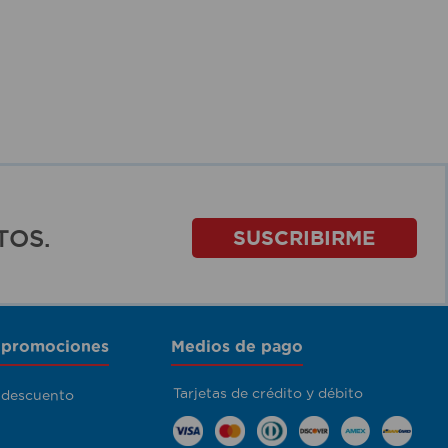
TOS.
SUSCRIBIRME
 promociones
Medios de pago
Tarjetas de crédito y débito
 descuento