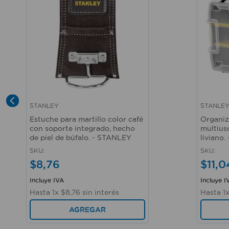
STANLEY
STANLE
Vista rápida
Vista r
Estuche para martillo color café
Organiz
con soporte integrado, hecho
multiuso
de piel de búfalo. - STANLEY
liviano
SKU
:
SKU
:
$
8
,
76
$
11
,
0
Incluye IVA
Incluye I
Hasta
1
x
$
8
,
76
sin interés
Hasta
1
AGREGAR