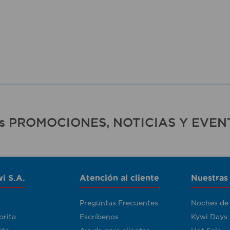
ras PROMOCIONES, NOTICIAS Y EVEN
i S.A.
Atención al cliente
Nuestras
Preguntas Frecuentes
Noches de
orita
Escríbenos
Kywi Days