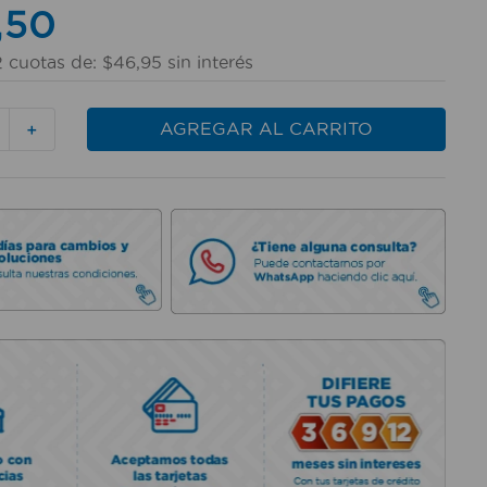
,
50
2
cuotas de:
$
46
,
95
sin interés
AGREGAR AL CARRITO
＋