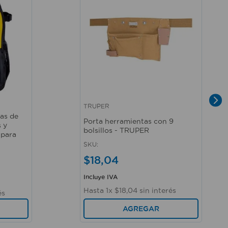
TRUPER
Vista rápida
as de
Porta herramientas con 9
 y
bolsillos - TRUPER
 para
SKU
:
$
18
,
04
Incluye IVA
Hasta
1
x
$
18
,
04
sin interés
és
AGREGAR