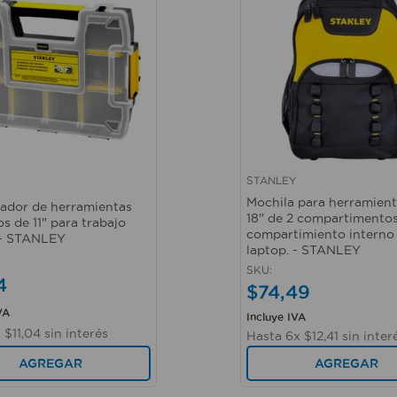
STANLEY
Y
ápida
Vista rápida
Mochila para herramient
ador de herramientas
18" de 2 compartimentos
s de 11" para trabajo
compartimiento interno
. - STANLEY
laptop. - STANLEY
SKU
:
4
$
74
,
49
VA
Incluye IVA
x
$
11
,
04
sin interés
Hasta
6
x
$
12
,
41
sin inter
AGREGAR
AGREGAR