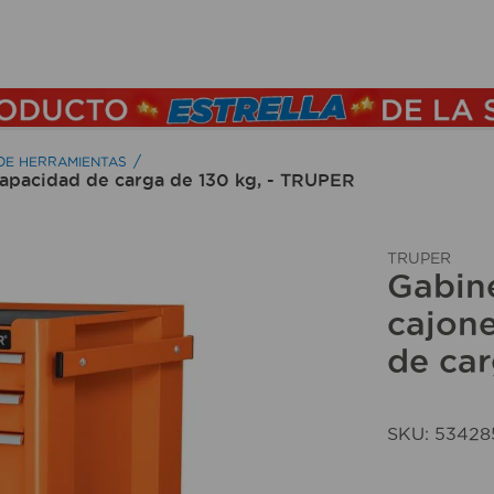
TÉRMINOS MÁS BUSCADOS
1
.
lamparas
2
.
ducha
DE HERRAMIENTAS
 capacidad de carga de 130 kg, - TRUPER
3
.
silla
4
.
lampara
TRUPER
5
.
organizador
Gabine
6
.
escritorio
cajone
de car
7
.
aspiradora
8
.
taladro
9
.
cerradura
SKU
:
53428
10
.
fregadero