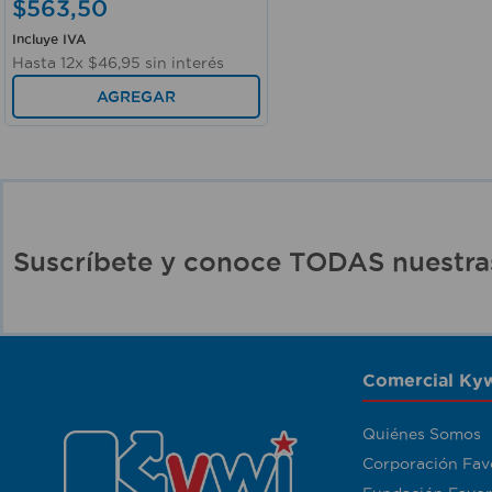
$
563
,
50
Incluye IVA
Hasta
12
x
$
46
,
95
sin interés
AGREGAR
Suscríbete y conoce TODAS nuest
Comercial Kyw
Quiénes Somos
Corporación Fav