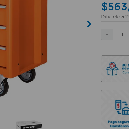
$
563
Difierelo a
1
－