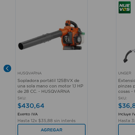
HUSQVARNA
UNGER
Vista rápida
Vista r
Sopladora portátil 125BVX de
Extensi
una sola mano con motor 1,1 HP
pinzas 
de 28 CC. - HUSQVARNA
cosas 
SKU
:
SKU
:
$
430
,
64
$
36
,
Exento IVA
Incluye I
Hasta
12
x
$
35
,
88
sin interés
Hasta
3
AGREGAR