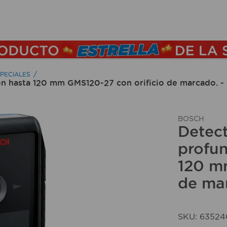
TÉRMINOS MÁS BUSCADOS
1
.
lamparas
2
.
ducha
PECIALES
ón hasta 120 mm GMS120-27 con orificio de marcado. 
3
.
silla
4
.
lampara
BOSCH
5
.
organizador
Detect
6
.
escritorio
profun
120 m
7
.
aspiradora
de ma
8
.
taladro
9
.
cerradura
10
.
fregadero
SKU
:
63524