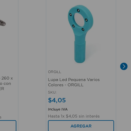
ORGILL
Vista rápida
e 260 x
Lupa Led Pequena Varios
o con
Colores - ORGILL
ER
SKU
:
$
4
,
05
Incluye IVA
Hasta
1
x
$
4
,
05
sin interés
s
AGREGAR