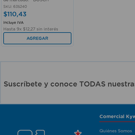
SKU
:
635240
$
110
,
43
Incluye IVA
Hasta
9
x
$
12
,
27
sin interés
AGREGAR
Suscríbete y conoce TODAS nuest
Comercial Kyw
Quiénes Somos