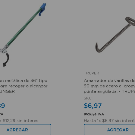
TRUPER
ápida
Vista rápida
ón metálica de 36" tipo
Amarrador de varillas d
para recoger o alcanzar
90 mm de acero al crom
- UNGER
punta angulada. - TRUP
SKU
:
89
$
6
,
97
VA
Incluye IVA
x
$
12
,
29
sin interés
Hasta
1
x
$
6
,
97
sin interé
AGREGAR
AGREGAR