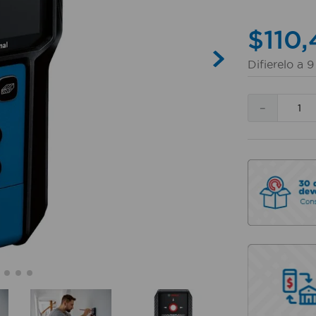
$
110
,
Difierelo a
9
－