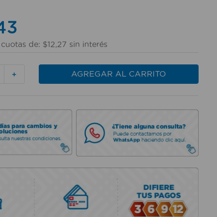
43
cuotas de:
$
12
,
27
sin interés
AGREGAR AL CARRITO
＋