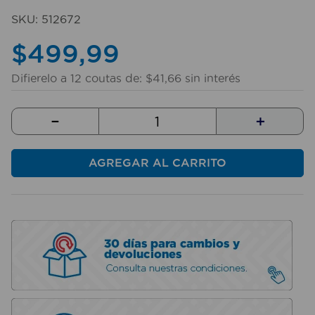
10
.
sillas
SKU
:
512672
$
499
,
99
Difierelo a
12
coutas de:
$
41
,
66
sin interés
－
＋
AGREGAR AL CARRITO