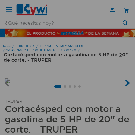
¿Qué necesitas hoy?
TÉRMINOS MÁS BUSCADOS
1
.
lamparas
FERRETERIA
HERRAMIENTAS MANUALES
MAQUINAS Y HERRAMIENTAS DE LABRANZA
Cortacésped con motor a gasolina de 5 HP de 20"
2
.
ducha
de corte. - TRUPER
3
.
silla
4
.
lampara
5
.
escritorio
6
.
organizador
TRUPER
Cortacésped con motor a
7
.
aspiradora
gasolina de 5 HP de 20" de
8
.
cerradura
corte. - TRUPER
9
.
taladro