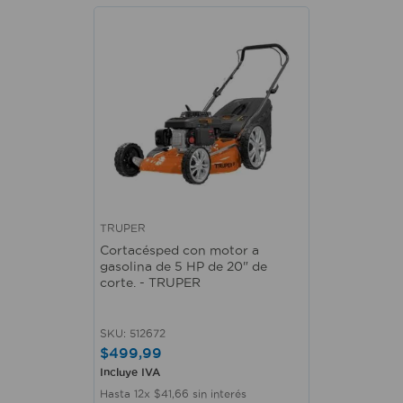
TRUPER
Cortacésped con motor a
gasolina de 5 HP de 20" de
corte. - TRUPER
SKU
:
512672
$
499
,
99
Incluye IVA
Hasta
12
x
$
41
,
66
sin interés