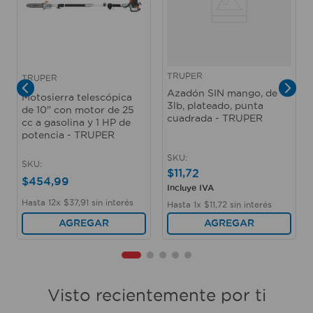
TRUPER
TRUPER
Azadón SIN mango, de
Motosierra telescópica
3lb, plateado, punta
de 10" con motor de 25
cuadrada - TRUPER
cc a gasolina y 1 HP de
potencia - TRUPER
SKU
:
SKU
:
$
11
,
72
$
454
,
99
Incluye IVA
Hasta
12
x
$
37
,
91
sin interés
Hasta
1
x
$
11
,
72
sin interés
AGREGAR
AGREGAR
Visto recientemente por ti