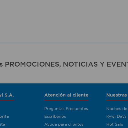
ras PROMOCIONES, NOTICIAS Y EVEN
i S.A.
Atención al cliente
Nuestras
Preguntas Frecuentes
Noches de
orita
Escríbenos
Kywi Days
ita
Ayuda para clientes
Hot Sale