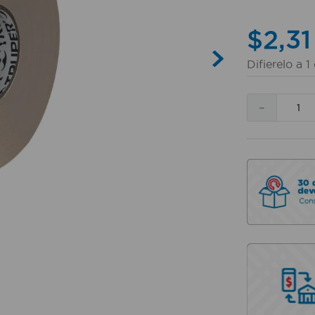
$
2
,
31
Difierelo a
1
－