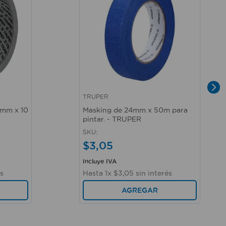
TRUPER
Vista rápida
 mm x 10
Masking de 24mm x 50m para
pintar. - TRUPER
SKU
:
$
3
,
05
Incluye IVA
és
Hasta
1
x
$
3
,
05
sin interés
AGREGAR