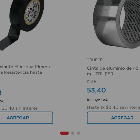
TRUPER
ápida
Vista rápida
islante Eléctrica 19mm x
Cinta de aluminio de 48
ta Resistencia hasta
m - TRUPER
SKU
:
$
3
,
40
8
Incluye IVA
VA
Hasta
1
x
$
3
,
40
sin inter
x
$
0
,
48
sin interés
AGREGAR
AGREGAR