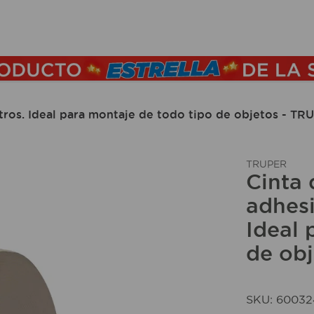
TÉRMINOS MÁS BUSCADOS
1
.
lamparas
2
.
ducha
ros. Ideal para montaje de todo tipo de objetos - TR
3
.
silla
4
.
organizador
TRUPER
5
.
lampara
Cinta
6
.
escritorio
adhesi
Ideal 
7
.
cerradura
de ob
8
.
aspiradora
9
.
lavamanos
10
.
taladro
SKU
:
60032