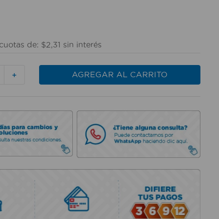
cuotas de:
$
2
,
31
sin interés
AGREGAR AL CARRITO
＋