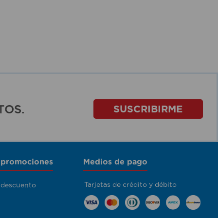
TOS.
SUSCRIBIRME
 promociones
Medios de pago
Tarjetas de crédito y débito
 descuento