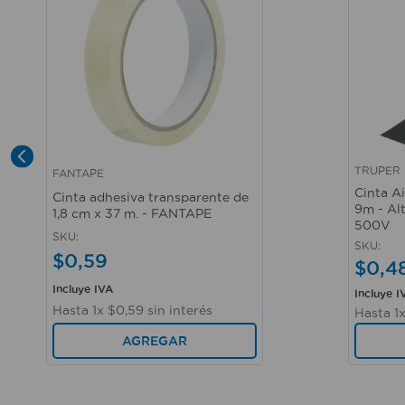
TRUPER
FANTAPE
Vista rápida
Vista r
Cinta A
Cinta adhesiva transparente de
9m - Al
1,8 cm x 37 m. - FANTAPE
500V
SKU
:
SKU
:
$
0
,
59
$
0
,
4
Incluye IVA
Incluye I
Hasta
1
x
$
0
,
59
sin interés
Hasta
1
AGREGAR