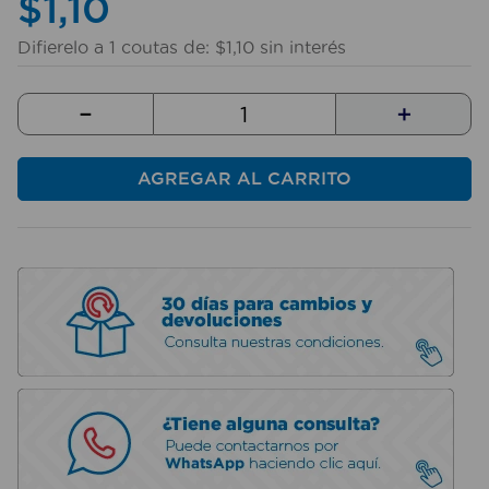
$
1
,
10
10
.
fregadero
Difierelo a
1
coutas de:
$
1
,
10
sin interés
－
＋
AGREGAR AL CARRITO