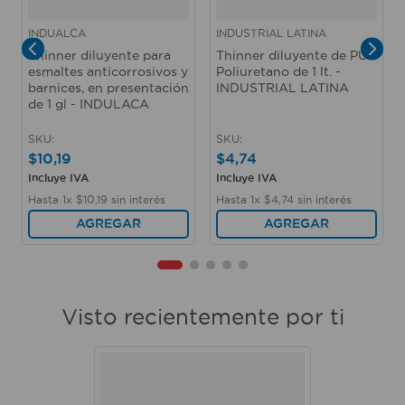
INDUALCA
INDUSTRIAL LATINA
Thinner diluyente para
Thinner diluyente de PU
esmaltes anticorrosivos y
Poliuretano de 1 lt. -
barnices, en presentación
INDUSTRIAL LATINA
de 1 gl - INDULACA
SKU
:
SKU
:
$
10
,
19
$
4
,
74
Incluye IVA
Incluye IVA
Hasta
1
x
$
10
,
19
sin interés
Hasta
1
x
$
4
,
74
sin interés
AGREGAR
AGREGAR
Visto recientemente por ti