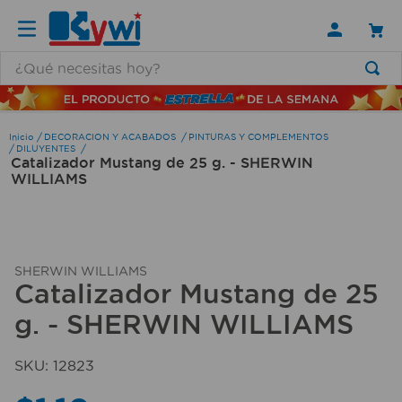
¿Qué necesitas hoy?
TÉRMINOS MÁS BUSCADOS
1
.
lamparas
DECORACION Y ACABADOS
PINTURAS Y COMPLEMENTOS
DILUYENTES
Catalizador Mustang de 25 g. - SHERWIN
2
.
ducha
WILLIAMS
3
.
silla
4
.
lampara
5
.
organizador
SHERWIN WILLIAMS
Catalizador Mustang de 25
6
.
escritorio
g. - SHERWIN WILLIAMS
7
.
aspiradora
8
.
taladro
SKU
:
12823
9
.
cerradura