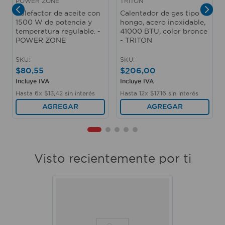
POWER ZONE
TRITON
Calefactor de aceite con
Calentador de gas tipo
1500 W de potencia y
hongo, acero inoxidable,
temperatura regulable. -
41000 BTU, color bronce
POWER ZONE
- TRITON
SKU
:
SKU
:
$
80
,
55
$
206
,
00
Incluye IVA
Incluye IVA
Hasta
6
x
$
13
,
42
sin interés
Hasta
12
x
$
17
,
16
sin interés
AGREGAR
AGREGAR
Visto recientemente por ti