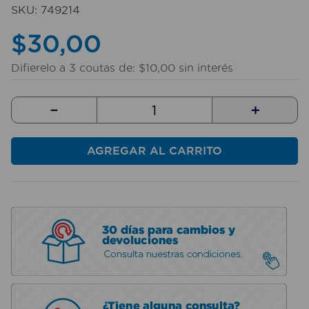
10
.
taladro
SKU
:
749214
$
30
,
00
Difierelo a
3
coutas de:
$
10
,
00
sin interés
－
＋
AGREGAR AL CARRITO