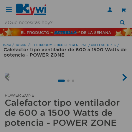
¿Qué necesitas hoy?
TÉRMINOS MÁS BUSCADOS
1
.
lamparas
HOGAR
ELECTRODOMESTICOS EN GENERAL
CALEFACTORES
Calefactor tipo ventilador de 600 a 1500 Watts de
2
.
ducha
potencia - POWER ZONE
3
.
silla
4
.
organizador
5
.
lampara
6
.
escritorio
POWER ZONE
Calefactor tipo ventilador
7
.
cerradura
de 600 a 1500 Watts de
8
.
aspiradora
potencia - POWER ZONE
9
.
lavamanos