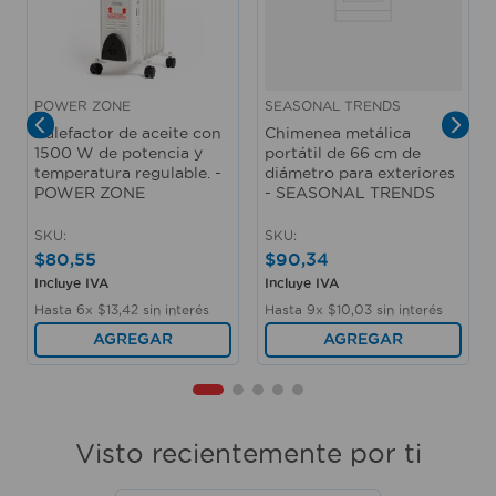
POWER ZONE
SEASONAL TRENDS
Calefactor de aceite con
Chimenea metálica
1500 W de potencia y
portátil de 66 cm de
temperatura regulable. -
diámetro para exteriores
POWER ZONE
- SEASONAL TRENDS
SKU
:
SKU
:
$
80
,
55
$
90
,
34
Incluye IVA
Incluye IVA
Hasta
6
x
$
13
,
42
sin interés
Hasta
9
x
$
10
,
03
sin interés
AGREGAR
AGREGAR
Visto recientemente por ti