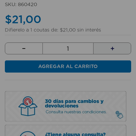
10
.
sillas
SKU
:
860420
$
21
,
00
Difierelo a
1
coutas de:
$
21
,
00
sin interés
－
＋
AGREGAR AL CARRITO