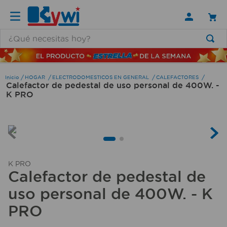
¿Qué necesitas hoy?
TÉRMINOS MÁS BUSCADOS
1
.
lamparas
HOGAR
ELECTRODOMESTICOS EN GENERAL
CALEFACTORES
Calefactor de pedestal de uso personal de 400W. -
2
.
ducha
K PRO
3
.
silla
4
.
escritorio
5
.
lampara
6
.
organizador
K PRO
Calefactor de pedestal de
7
.
cerradura
uso personal de 400W. - K
8
.
taladro
PRO
9
.
aspiradora