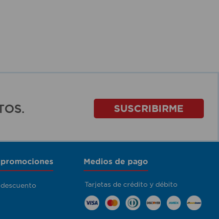
TOS.
SUSCRIBIRME
 promociones
Medios de pago
Tarjetas de crédito y débito
 descuento