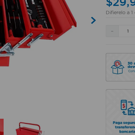
$
29
,
Difierelo a
1
－