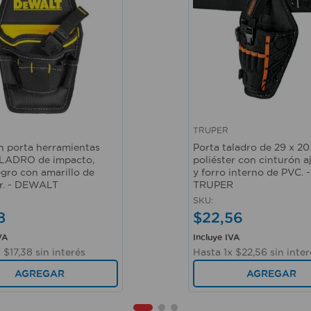
TRUPER
ápida
Vista rápida
n porta herramientas
Porta taladro de 29 x 2
LADRO de impacto,
poliéster con cinturón a
egro con amarillo de
y forro interno de PVC. -
er. - DEWALT
TRUPER
SKU
:
8
$
22
,
56
VA
Incluye IVA
x
$
17
,
38
sin interés
Hasta
1
x
$
22
,
56
sin inter
AGREGAR
AGREGAR