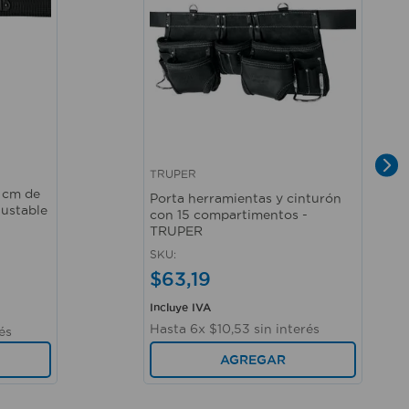
TRUPER
Vista rápida
0 cm de
Porta herramientas y cinturón
justable
con 15 compartimentos -
TRUPER
SKU
:
$
63
,
19
Incluye IVA
Hasta
6
x
$
10
,
53
sin interés
és
AGREGAR