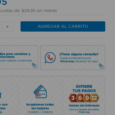
95
cuotas de:
$
29
,
95
sin interés
AGREGAR AL CARRITO
＋