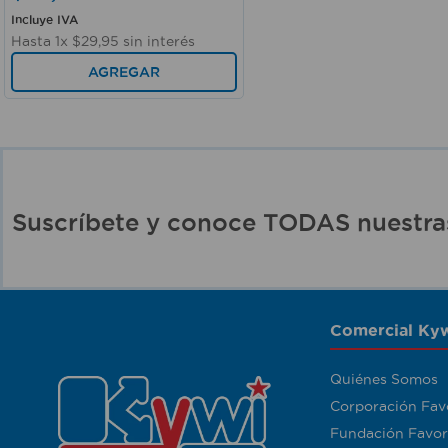
Incluye IVA
Hasta
1
x
$
29
,
95
sin interés
AGREGAR
Suscríbete y conoce TODAS nuest
Comercial Kyw
Quiénes Somos
Corporación Fav
Fundación Favor