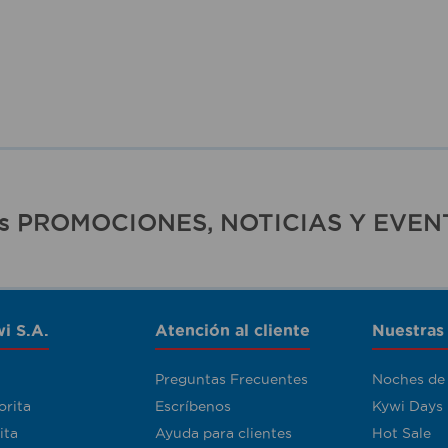
ras PROMOCIONES, NOTICIAS Y EVEN
i S.A.
Atención al cliente
Nuestras
Preguntas Frecuentes
Noches de
orita
Escríbenos
Kywi Days
ita
Ayuda para clientes
Hot Sale