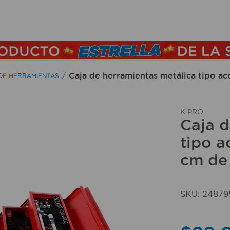
TÉRMINOS MÁS BUSCADOS
1
.
lamparas
2
.
ducha
Caja de herramientas metálica tipo ac
DE HERRAMIENTAS
3
.
silla
4
.
organizador
K PRO
Caja d
5
.
lampara
tipo a
6
.
escritorio
cm de 
7
.
cerradura
8
.
aspiradora
SKU
:
24879
9
.
lavamanos
10
.
taladro