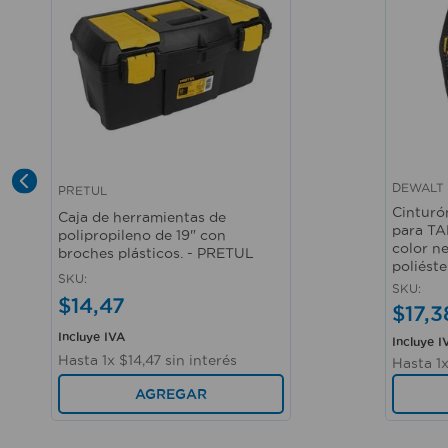
DEWALT
PRETUL
Vista rápida
Vista r
Cinturó
Caja de herramientas de
para TA
polipropileno de 19" con
color n
broches plásticos. - PRETUL
poliést
SKU
:
SKU
:
$
14
,
47
$
17
,
3
Incluye IVA
Incluye I
Hasta
1
x
$
14
,
47
sin interés
Hasta
1
AGREGAR