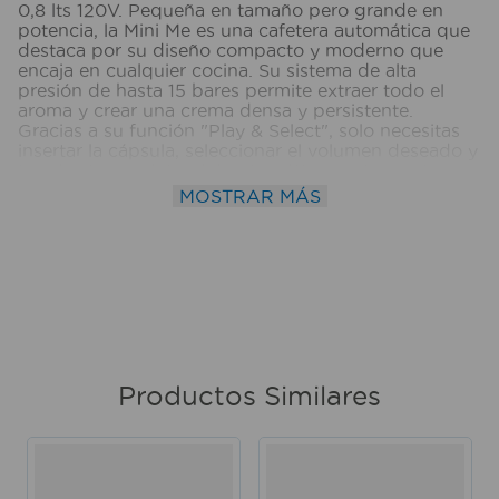
0,8 lts 120V. Pequeña en tamaño pero grande en
potencia, la Mini Me es una cafetera automática que
destaca por su diseño compacto y moderno que
encaja en cualquier cocina. Su sistema de alta
presión de hasta 15 bares permite extraer todo el
aroma y crear una crema densa y persistente.
Gracias a su función "Play & Select", solo necesitas
insertar la cápsula, seleccionar el volumen deseado y
la máquina se detendrá automáticamente en el
momento justo. Es capaz de preparar más de 30
MOSTRAR MÁS
variedades de bebidas, tanto frías como calientes,
desde espressos intensos y capuchinos espumosos
hasta tés y chocolates. Incluye un modo ecológico
de apagado automático tras 5 minutos de
inactividad para un ahorro eficiente de energía.
Medidas del producto (Alt+Anch+Prof): 30,7 x 16,1 x
24,1 cm NESTLÉ DOLCE GUSTO
Productos Similares