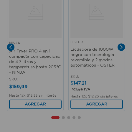
OSTER
NINJA
Licuadora de 1000W
Air Fryer PRO 4 en 1
negra con tecnología
compacta con capacidad
reversible y 2 modos
de 4.7 litros y
automáticos - OSTER
temperatura hasta 205°C
- NINJA
SKU
:
SKU
:
$
147
,
21
$
159
,
99
Incluye IVA
Hasta
12
x
$
13
,
33
sin interés
Hasta
12
x
$
12
,
26
sin interés
AGREGAR
AGREGAR