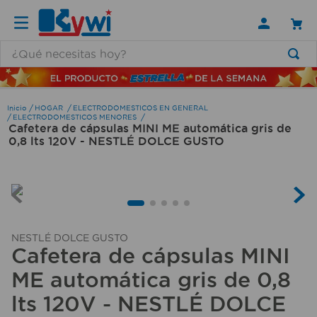
¿Qué necesitas hoy?
TÉRMINOS MÁS BUSCADOS
1
.
lamparas
HOGAR
ELECTRODOMESTICOS EN GENERAL
ELECTRODOMESTICOS MENORES
Cafetera de cápsulas MINI ME automática gris de
2
.
ducha
0,8 lts 120V - NESTLÉ DOLCE GUSTO
3
.
silla
4
.
organizador
5
.
lampara
6
.
escritorio
NESTLÉ DOLCE GUSTO
Cafetera de cápsulas MINI
7
.
cerradura
ME automática gris de 0,8
8
.
aspiradora
lts 120V - NESTLÉ DOLCE
9
.
lavamanos