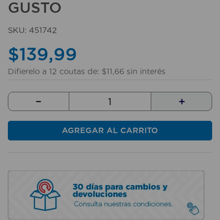
GUSTO
10
.
taladro
SKU
:
451742
$
139
,
99
Difierelo a
12
coutas de:
$
11
,
66
sin interés
－
＋
AGREGAR AL CARRITO