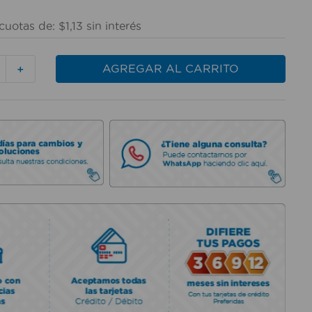
cuotas de:
$
1
,
13
sin interés
AGREGAR AL CARRITO
＋