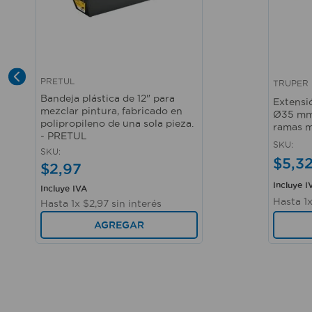
PRETUL
TRUPER
Vista rápida
Vista r
Bandeja plástica de 12" para
Extensi
mezclar pintura, fabricado en
Ø35 mm 
polipropileno de una sola pieza.
ramas m
- PRETUL
SKU
:
SKU
:
$
5
,
3
$
2
,
97
Incluye I
Incluye IVA
Hasta
1
Hasta
1
x
$
2
,
97
sin interés
AGREGAR