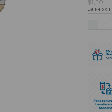
$
1
,
50
Difierelo a
1
－