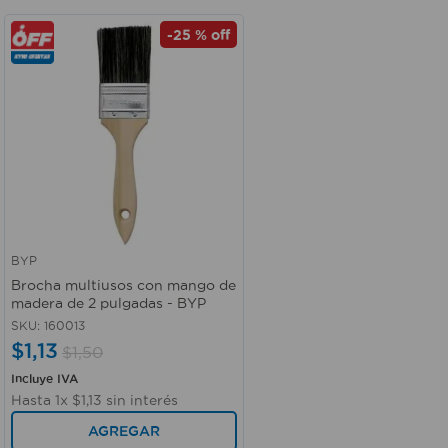
-
25 %
off
BYP
Vista rápida
Brocha multiusos con mango de
madera de 2 pulgadas - BYP
SKU
:
160013
$
1
,
13
$
1
,
50
Incluye IVA
Hasta
1
x
$
1
,
13
sin interés
AGREGAR