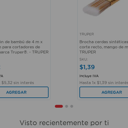
TRUPER
ápida
Vista rápida
ón de bambú de 4 m x
Brocha cerdas sintéticas
para cortadores de
corte recto, mango de m
arca Truper®. - TRUPER
TRUPER
SKU
:
2
$
1
,
39
VA
Incluye IVA
x
$
5
,
32
sin interés
Hasta
1
x
$
1
,
39
sin interé
AGREGAR
AGREGAR
Visto recientemente por ti