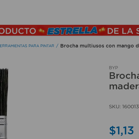
TÉRMINOS MÁS BUSCADOS
1
.
lamparas
2
.
ducha
Brocha multiusos con mango d
ERRAMIENTAS PARA PINTAR
3
.
silla
4
.
lampara
BYP
Broch
5
.
organizador
mader
6
.
escritorio
7
.
cerradura
SKU
:
160013
8
.
aspiradora
9
.
fregadero
$
1
,
13
10
.
taladro