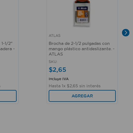
ATLAS
Vista rápida
 1-1/2"
Brocha de 2-1/2 pulgadas con
adera -
mango plástico antideslizante. -
ATLAS
SKU
:
$
2
,
65
Incluye IVA
s
Hasta
1
x
$
2
,
65
sin interés
AGREGAR