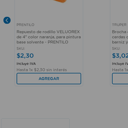
PRENTILO
TRUPER
Vista rápida
Vista r
Repuesto de rodillo VELUOREX
Brocha 
de 4" color naranja, para pintura
cerdas 
base solvente - PRENTILO
barniz 
SKU
:
SKU
:
$
2
,
30
$
3
,
0
Incluye IVA
Incluye I
Hasta
1
x
$
2
,
30
sin interés
Hasta
1
AGREGAR