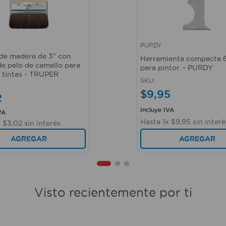
PURDY
ápida
Vista rápida
de madera de 3" con
Herramienta compacta 6
de pelo de camello para
para pintor. - PURDY
y tintas - TRUPER
SKU
:
$
9
,
95
2
Incluye IVA
VA
Hasta
1
x
$
9
,
95
sin interé
x
$
3
,
02
sin interés
AGREGAR
AGREGAR
Visto recientemente por ti