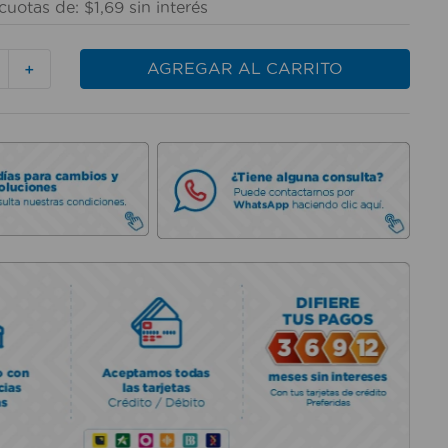
cuotas de:
$
1
,
69
sin interés
AGREGAR AL CARRITO
＋