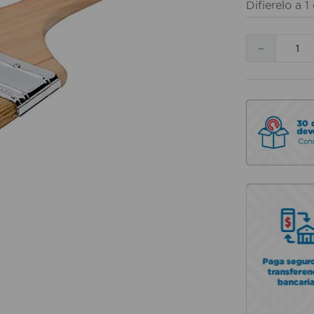
Difierelo a
1
－