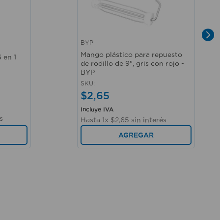
BYP
Vista rápida
Mango plástico para repuesto
 en 1
de rodillo de 9", gris con rojo -
BYP
SKU
:
$
2
,
65
Incluye IVA
s
Hasta
1
x
$
2
,
65
sin interés
AGREGAR