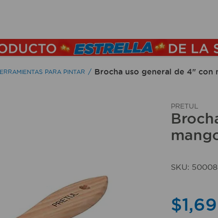
TÉRMINOS MÁS BUSCADOS
1
.
lamparas
2
.
ducha
Brocha uso general de 4" con
ERRAMIENTAS PARA PINTAR
3
.
silla
4
.
organizador
PRETUL
Brocha
5
.
lampara
mango
6
.
escritorio
7
.
cerradura
SKU
:
50008
8
.
aspiradora
9
.
lavamanos
$
1
,
69
10
.
taladro