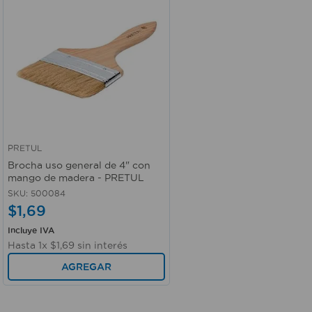
PRETUL
Vista rápida
Brocha uso general de 4" con
mango de madera - PRETUL
SKU
:
500084
$
1
,
69
Incluye IVA
Hasta
1
x
$
1
,
69
sin interés
AGREGAR